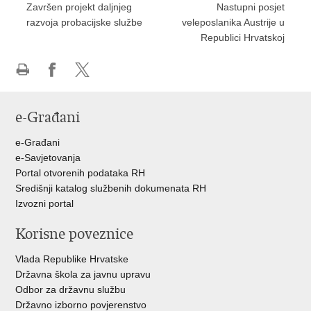
Završen projekt daljnjeg
Nastupni posjet
razvoja probacijske službe
veleposlanika Austrije u
Republici Hrvatskoj
Ispiši
Podijeli
Podijeli
stranicu
na
na
e-Građani
Facebooku
Twitteru
e-Građani
e-Savjetovanja
Portal otvorenih podataka RH
Središnji katalog službenih dokumenata RH
Izvozni portal
Korisne poveznice
Vlada Republike Hrvatske
Državna škola za javnu upravu
Odbor za državnu službu
Državno izborno povjerenstvo