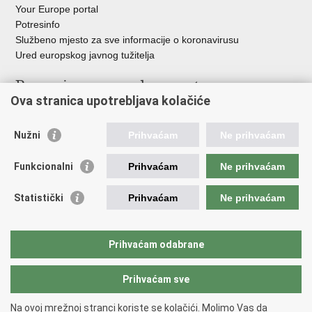
Your Europe portal
Potresinfo
Službeno mjesto za sve informacije o koronavirusu
Ured europskog javnog tužitelja
Poveznice pravosudnog sustava
Ova stranica upotrebljava kolačiće
Portal sudova
Državno odvjetništvo
Nužni
Prihvaćam
Ne prihvaćam
Ured za suzbijanje korupcije i organiziranog kriminaliteta
Državno sudbeno vijeće
Funkcionalni
Prihvaćam
Ne prihvaćam
Državnoodvjetničko vijeće
Pravosudna akademija
Statistički
Prihvaćam
Ne prihvaćam
Hrvatska odvjetnička komora
Hrvatska javnobilježnička komora
Europski pravosudni portal
Prihvaćam odabrane
Prihvaćam sve
Povratak na vrh
Copyright © 2026 Ministarstvo pravosuđa, uprave i digitalne
Na ovoj mrežnoj stranci koriste se kolačići. Molimo Vas da