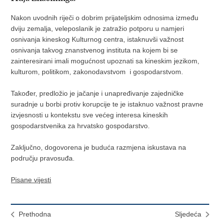
Nakon uvodnih riječi o dobrim prijateljskim odnosima između
dviju zemalja, veleposlanik je zatražio potporu u namjeri
osnivanja kineskog Kulturnog centra, istaknuvši važnost
osnivanja takvog znanstvenog instituta na kojem bi se
zainteresirani imali mogućnost upoznati sa kineskim jezikom,
kulturom, politikom, zakonodavstvom i gospodarstvom.
Također, predložio je jačanje i unapređivanje zajedničke
suradnje u borbi protiv korupcije te je istaknuo važnost pravne
izvjesnosti u kontekstu sve većeg interesa kineskih
gospodarstvenika za hrvatsko gospodarstvo.
Zaključno, dogovorena je buduća razmjena iskustava na
području pravosuđa.
Pisane vijesti
Prethodna
Sljedeća