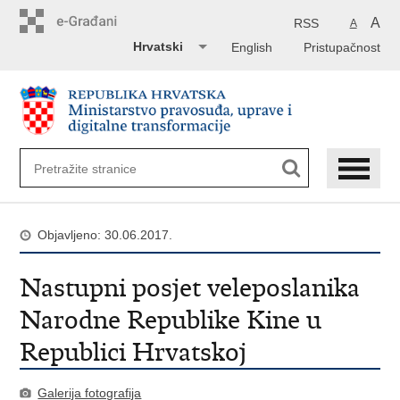
Preskoči
na
A
RSS
A
glavni
Hrvatski
English
Pristupačnost
sadržaj
Objavljeno: 30.06.2017.
Nastupni posjet veleposlanika
Narodne Republike Kine u
Republici Hrvatskoj
Galerija fotografija