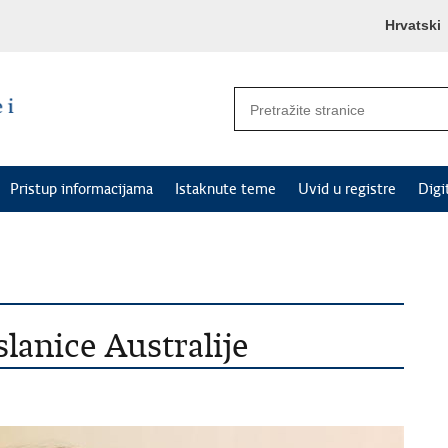
Hrvatski
Pristup informacijama
Istaknute teme
Uvid u registre
Digi
lanice Australije