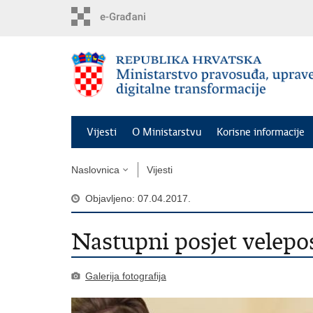
Preskoči
na
glavni
sadržaj
Vijesti
O Ministarstvu
Korisne informacije
Naslovnica
Vijesti
Objavljeno: 07.04.2017.
Nastupni posjet velepos
Galerija fotografija