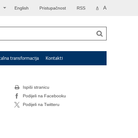
A
English
Pristupačnost
RSS
A
talna transformacija
Kontakti
Ispiši stranicu
Podijeli na Facebooku
Podijeli na Twitteru