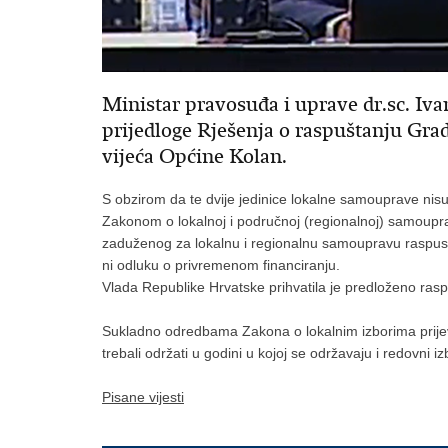
Ministar pravosuđa i uprave dr.sc. Iva
prijedloge Rješenja o raspuštanju Gra
vijeća Općine Kolan.
S obzirom da te dvije jedinice lokalne samouprave nisu
Zakonom o lokalnoj i područnoj (regionalnoj) samouprav
zaduženog za lokalnu i regionalnu samoupravu raspusti
ni odluku o privremenom financiranju.
Vlada Republike Hrvatske prihvatila je predloženo raspuš
Sukladno odredbama Zakona o lokalnim izborima prijevre
trebali održati u godini u kojoj se održavaju i redovni iz
Pisane vijesti