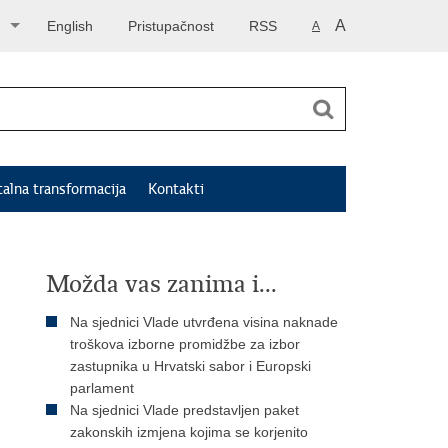
A
English
Pristupačnost
RSS
A
talna transformacija
Kontakti
Možda vas zanima i...
Na sjednici Vlade utvrđena visina naknade
troškova izborne promidžbe za izbor
zastupnika u Hrvatski sabor i Europski
parlament
Na sjednici Vlade predstavljen paket
zakonskih izmjena kojima se korjenito