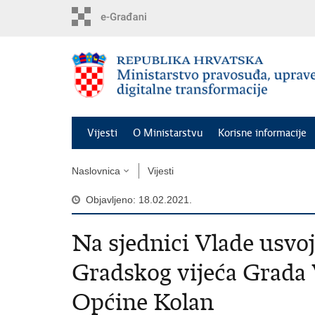
Preskoči
na
glavni
sadržaj
Vijesti
O Ministarstvu
Korisne informacije
Naslovnica
Vijesti
Objavljeno: 18.02.2021.
Na sjednici Vlade usvoj
Gradskog vijeća Grada 
Općine Kolan