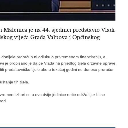
n Malenica je na 44. sjednici predstavio Vladi
dskog vijeća Grada Valpova i Općinskog
 donijele proračun ni odluku o privremenom financiranju, a
i je propisano je da će Vlada na prijedlog tijela državne uprave
ti predstavničko tijelo ako u tekućoj godini ne donesu proračun
tanje tih tijela.
meni izbori se u ove dvije jedinice neće održati jer bi se
bori.