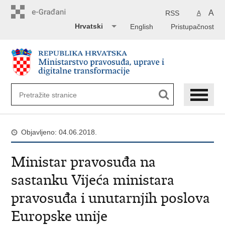
Preskoči
na
A
RSS
A
glavni
Hrvatski
English
Pristupačnost
sadržaj
Objavljeno: 04.06.2018.
Ministar pravosuđa na
sastanku Vijeća ministara
pravosuđa i unutarnjih poslova
Europske unije