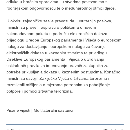
odluka u bračnim sporovima i u stvarima povezanima s
roditeljskom odgovornošću te o međunarodnoj otmici djece.
U okviru zajedničke sesije pravosuđa i unutarnjih poslova,
ministri su proveli raspravu o politikama o novom
zakonodavnom paketu u području elektroničkih dokaza -
prijedlogu Uredbe Europskog parlamenta i Vijeća o europskom
nalogu za dostavljanje i europskom nalogu za čuvanje
elektroničkih dokaza u kaznenim stvarima te prijedlogu
Direktive Europskog parlamenta i Vijeća o utvrđivanju
usklađenih pravila za imenovanje pravnih zastupnika za
potrebe prikupljanja dokaza u kaznenim postupcima. Konačno,
ministri su usvojili Zaključke Vijeća o žrtvama terorizma i
razmijenili mišljenja o mjerama potrebnim za poboljšanje
potpore i pomoći žrtvama terorizma.
Pisane vijesti
|
Multilateralni sastanci