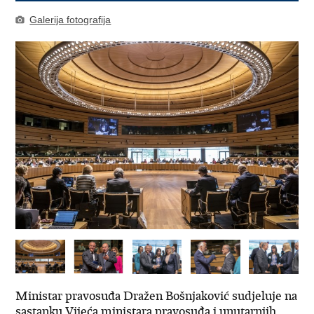
Galerija fotografija
Ministar pravosuđa Dražen Bošnjaković sudjeluje na
sastanku Vijeća ministara pravosuđa i unutarnjih