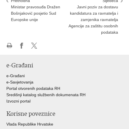
Prethodna
Sljedeća
Ministar pravosuđa Dražen
Javni poziv za dostavu
Bošnjaković posjetio Sud
kandidatura za ravnatelja i
Europske unije
zamjenika ravnatelja
Agencije za zaštitu osobnih
podataka
Ispiši
Podijeli
Podijeli
stranicu
na
na
e-Građani
Facebooku
Twitteru
e-Građani
e-Savjetovanja
Portal otvorenih podataka RH
Središnji katalog službenih dokumenata RH
Izvozni portal
Korisne poveznice
Vlada Republike Hrvatske