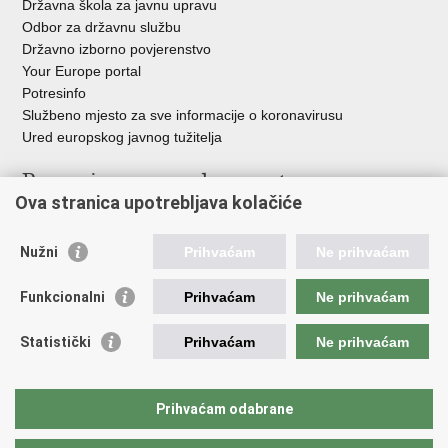
Državna škola za javnu upravu
Odbor za državnu službu
Državno izborno povjerenstvo
Your Europe portal
Potresinfo
Službeno mjesto za sve informacije o koronavirusu
Ured europskog javnog tužitelja
Poveznice pravosudnog sustava
Ova stranica upotrebljava kolačiće
Portal sudova
Državno odvjetništvo
Nužni
Prihvaćam
Ne prihvaćam
Ured za suzbijanje korupcije i organiziranog kriminaliteta
Državno sudbeno vijeće
Funkcionalni
Prihvaćam
Ne prihvaćam
Državnoodvjetničko vijeće
Pravosudna akademija
Statistički
Prihvaćam
Ne prihvaćam
Hrvatska odvjetnička komora
Hrvatska javnobilježnička komora
Europski pravosudni portal
Prihvaćam odabrane