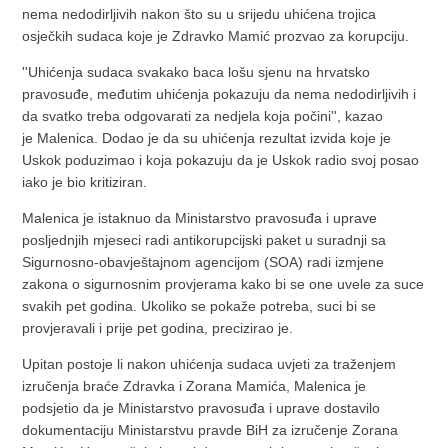
nema nedodirljivih nakon što su u srijedu uhićena trojica
osječkih sudaca koje je Zdravko Mamić prozvao za korupciju.
''Uhićenja sudaca svakako baca lošu sjenu na hrvatsko
pravosuđe, međutim uhićenja pokazuju da nema nedodirljivih i
da svatko treba odgovarati za nedjela koja počini'', kazao
je Malenica. Dodao je da su uhićenja rezultat izvida koje je
Uskok poduzimao i koja pokazuju da je Uskok radio svoj posao
iako je bio kritiziran.
Malenica je istaknuo da Ministarstvo pravosuđa i uprave
posljednjih mjeseci radi antikorupcijski paket u suradnji sa
Sigurnosno-obavještajnom agencijom (SOA) radi izmjene
zakona o sigurnosnim provjerama kako bi se one uvele za suce
svakih pet godina. Ukoliko se pokaže potreba, suci bi se
provjeravali i prije pet godina, precizirao je.
Upitan postoje li nakon uhićenja sudaca uvjeti za traženjem
izručenja braće Zdravka i Zorana Mamića, Malenica je
podsjetio da je Ministarstvo pravosuđa i uprave dostavilo
dokumentaciju Ministarstvu pravde BiH za izručenje Zorana