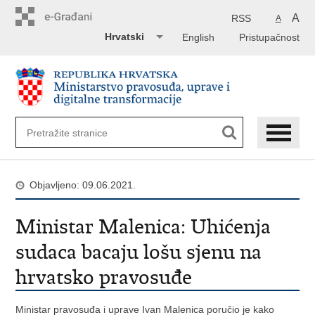
Preskoči
na
A
RSS
A
glavni
Hrvatski
English
Pristupačnost
sadržaj
Objavljeno: 09.06.2021.
Ministar Malenica: Uhićenja
sudaca bacaju lošu sjenu na
hrvatsko pravosuđe
Ministar pravosuđa i uprave Ivan Malenica poručio je kako