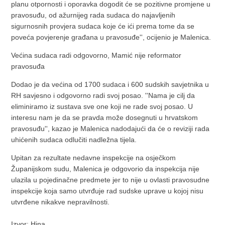
planu otpornosti i oporavka dogodit će se pozitivne promjene u
pravosuđu, od ažurnijeg rada sudaca do najavljenih
sigurnosnih provjera sudaca koje će ići prema tome da se
poveća povjerenje građana u pravosuđe'', ocijenio je Malenica.
Većina sudaca radi odgovorno, Mamić nije reformator
pravosuđa
Dodao je da većina od 1700 sudaca i 600 sudskih savjetnika u
RH savjesno i odgovorno radi svoj posao. ''Nama je cilj da
eliminiramo iz sustava sve one koji ne rade svoj posao. U
interesu nam je da se pravda može dosegnuti u hrvatskom
pravosuđu'', kazao je Malenica nadodajući da će o reviziji rada
uhićenih sudaca odlučiti nadležna tijela.
Upitan za rezultate nedavne inspekcije na osječkom
Županijskom sudu, Malenica je odgovorio da inspekcija nije
ulazila u pojedinačne predmete jer to nije u ovlasti pravosudne
inspekcije koja samo utvrđuje rad sudske uprave u kojoj nisu
utvrđene nikakve nepravilnosti.
Izvor: Hina