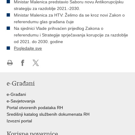
Ministar Malenica predstavio Saboru novu Antikorupcijsku
strategiju za razdoblje 2021.-2030.
Ministar Malenica za HTV: Želimo da se kroz novi Zakon o
referendumu glas građana čuje
Na sjednici Vlade prihvaćen prijedlog Zakona o
referendumu i Strategije sprječavanja korupcije za razdoblje
od 2021. do 2030. godine
Pogledajte sve
Ispiši
Podijeli
Podijeli
stranicu
na
na
e-Građani
Facebooku
Twitteru
e-Građani
e-Savjetovanja
Portal otvorenih podataka RH
Središnji katalog službenih dokumenata RH
Izvozni portal
Korisne poveznice