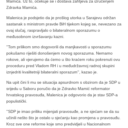
Mamića. Uz to, očekuje se i dostava zahtjeva za izručenjem
Zdravka Mamića.
Malenica je podsjetio da je prošlog utorka u Sarajevu održan
sastanak s ministrom pravde BiH tijekom kojeg se, nevezano za
ovaj slučaj, raspravljalo o bilateralnom sporazumu o
međusobnom izvršavanju kazni.
''Tom prilikom smo dogovorili da manjkavosti u sporazumu
pokušamo riješiti donošenjem novog sporazuma. Nemamo
rokove, ali vjerujemo da ćemo u što kraćem roku pokrenuti ovu
proceduru pred Vladom RH i u međudržavnoj radnoj skupini
iznjedriti kvalitetniji bilateralni sporazum'', kazao je.
Na upit čini li mu se situacija apsurdnom s obzirom da je SDP u
srijedu u Saboru poručio da je Zdravko Mamić reformator
hrvatskog pravosuđa, Malenica je odgovorio da je stav SDP-a
populistički.
''SDP je imao priliku mijenjati pravosuđe, a ne sjećam se da su
učinili nešto što je ostalo u sjećanju kao promjena u pravosuđu.
Kroz sve one reforme koje smo predvidjeli u Nacionalnom