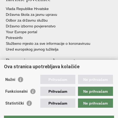
Vlada Republike Hrvatske
Državna škola za javnu upravu
Odbor za državnu službu
Državno izborno povjerenstvo
Your Europe portal
Potresinfo
Službeno mjesto za sve informacije o koronavirusu
Ured europskog javnog tužitelja
Poveznice pravosudnog sustava
Ova stranica upotrebljava kolačiće
Portal sudova
Državno odvjetništvo
Nužni
Prihvaćam
Ne prihvaćam
Ured za suzbijanje korupcije i organiziranog kriminaliteta
Državno sudbeno vijeće
Funkcionalni
Prihvaćam
Ne prihvaćam
Državnoodvjetničko vijeće
Pravosudna akademija
Statistički
Prihvaćam
Ne prihvaćam
Hrvatska odvjetnička komora
Hrvatska javnobilježnička komora
Europski pravosudni portal