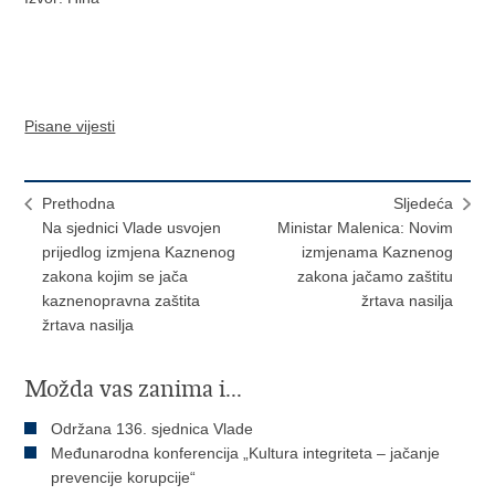
Pisane vijesti
Prethodna
Sljedeća
Na sjednici Vlade usvojen
Ministar Malenica: Novim
prijedlog izmjena Kaznenog
izmjenama Kaznenog
zakona kojim se jača
zakona jačamo zaštitu
kaznenopravna zaštita
žrtava nasilja
žrtava nasilja
Možda vas zanima i...
Održana 136. sjednica Vlade
Međunarodna konferencija „Kultura integriteta – jačanje
prevencije korupcije“