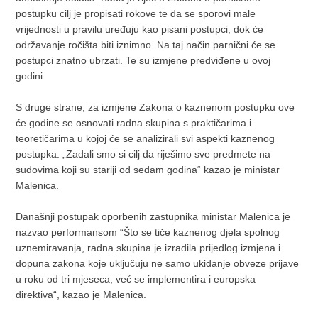
postupku cilj je propisati rokove te da se sporovi male
vrijednosti u pravilu uređuju kao pisani postupci, dok će
održavanje ročišta biti iznimno. Na taj način parnični će se
postupci znatno ubrzati. Te su izmjene predviđene u ovoj
godini.
S druge strane, za izmjene Zakona o kaznenom postupku ove
će godine se osnovati radna skupina s praktičarima i
teoretičarima u kojoj će se analizirali svi aspekti kaznenog
postupka. „Zadali smo si cilj da riješimo sve predmete na
sudovima koji su stariji od sedam godina“ kazao je ministar
Malenica.
Današnji postupak oporbenih zastupnika ministar Malenica je
nazvao performansom “Što se tiče kaznenog djela spolnog
uznemiravanja, radna skupina je izradila prijedlog izmjena i
dopuna zakona koje uključuju ne samo ukidanje obveze prijave
u roku od tri mjeseca, već se implementira i europska
direktiva“, kazao je Malenica.