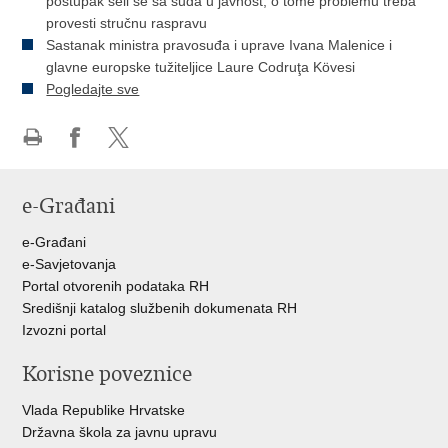
postupak seli se sa suda u javnost, o tome problemu treba
provesti stručnu raspravu
Sastanak ministra pravosuđa i uprave Ivana Malenice i
glavne europske tužiteljice Laure Codruţa Kövesi
Pogledajte sve
Ispiši
Podijeli
Podijeli
stranicu
na
na
e-Građani
Facebooku
Twitteru
e-Građani
e-Savjetovanja
Portal otvorenih podataka RH
Središnji katalog službenih dokumenata RH
Izvozni portal
Korisne poveznice
Vlada Republike Hrvatske
Državna škola za javnu upravu