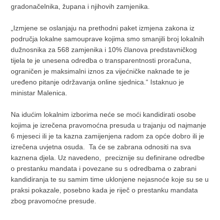
gradonačelnika, župana i njihovih zamjenika.
„Izmjene se oslanjaju na prethodni paket izmjena zakona iz
područja lokalne samouprave kojima smo smanjili broj lokalnih
dužnosnika za 568 zamjenika i 10% članova predstavničkog
tijela te je unesena odredba o transparentnosti proračuna,
ograničen je maksimalni iznos za vijećničke naknade te je
uređeno pitanje održavanja online sjednica.“ Istaknuo je
ministar Malenica.
Na idućim lokalnim izborima neće se moći kandidirati osobe
kojima je izrečena pravomoćna presuda u trajanju od najmanje
6 mjeseci ili je ta kazna zamijenjena radom za opće dobro ili je
izrečena uvjetna osuda. Ta će se zabrana odnositi na sva
kaznena djela. Uz navedeno, preciznije su definirane odredbe
o prestanku mandata i povezane su s odredbama o zabrani
kandidiranja te su samim time uklonjene nejasnoće koje su se u
praksi pokazale, posebno kada je riječ o prestanku mandata
zbog pravomoćne presude.