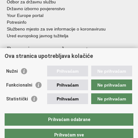
Odbor za državnu službu
Državno izborno povjerenstvo
Your Europe portal
Potresinfo
Službeno mjesto za sve informacije o koronavirusu
Ured europskog javnog tužitelja
Poveznice pravosudnog sustava
Ova stranica upotrebljava kolačiće
Portal sudova
Državno odvjetništvo
Nužni
Prihvaćam
Ne prihvaćam
Ured za suzbijanje korupcije i organiziranog kriminaliteta
Državno sudbeno vijeće
Funkcionalni
Prihvaćam
Ne prihvaćam
Državnoodvjetničko vijeće
Pravosudna akademija
Statistički
Prihvaćam
Ne prihvaćam
Hrvatska odvjetnička komora
Hrvatska javnobilježnička komora
Europski pravosudni portal
Prihvaćam odabrane
Prihvaćam sve
Povratak na vrh