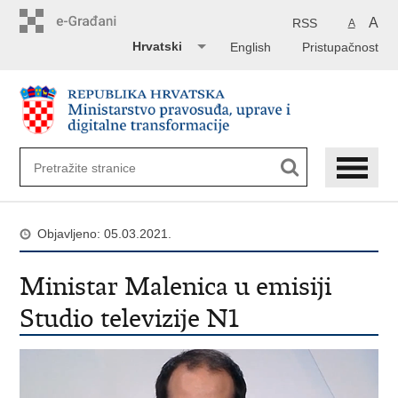
Preskoči
na
A
RSS
A
glavni
Hrvatski
English
Pristupačnost
sadržaj
Objavljeno: 05.03.2021.
Ministar Malenica u emisiji
Studio televizije N1