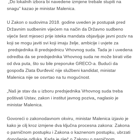
„Do lokalnih izbora bi navedene izmjene trebale stupiti na
snagu“ kazao je ministar Malenica.
U Zakon o sudovima 2018. godine uveden je postupak pred
Državnim sudbenim vijećem na način da Državno sudbeno
vijeće šest mjeseci prije isteka mandata objavljuje javni poziv na
koji se mogu javiti svi koji imaju želje, ambicije i uvjete za
predsjednika ili predsjednicu Vrhovnog suda. Tada je i uvedena
odredba da se predsjednika Vrhovnog suda ne može birati više
od dva puta, što su bile preporuke GRECO-a. Budući da
gospođa Zlata Đurđević nije službeni kandidat, ministar
Malenica nije se osvrtao na tu mogućnost.
„Naš je stav da u izboru predsjednika Vrhovnog suda treba
poštivati Ustav, zakon i institut javnog poziva„ naglasio je
ministar Malenica.
Govoreći o zakonodavnom okviru, ministar Malenica izjavio je
kako je cilj kroz izmjene dva ključna procesna zakona: Zakona
o parničnom postupku i Zakona o kaznenom postupku, ubrzati
donošenje odluka. Kada je riječ o Zakonu o parničnom