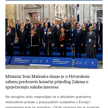
Ministar Ivan Malenica danas je u Hrvatskom
saboru predstavio konačni prijedlog Zakona o
sprječavanju sukoba interesa
Na okruglom stolu raspravljalo se o aktualnim praksama
restorativne pravde u pravosudnim sustavima o Europi i
preprekama koje se pojavljuju. Cilj tih rasprava bio je povećati