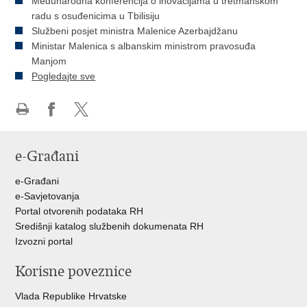
Međunarodna konferencija o inovacijama u tretmanskom
radu s osuđenicima u Tbilisiju
Službeni posjet ministra Malenice Azerbajdžanu
Ministar Malenica s albanskim ministrom pravosuđa
Manjom
Pogledajte sve
Ispiši
Podijeli
Podijeli
stranicu
na
na
e-Građani
Facebooku
Twitteru
e-Građani
e-Savjetovanja
Portal otvorenih podataka RH
Središnji katalog službenih dokumenata RH
Izvozni portal
Korisne poveznice
Vlada Republike Hrvatske