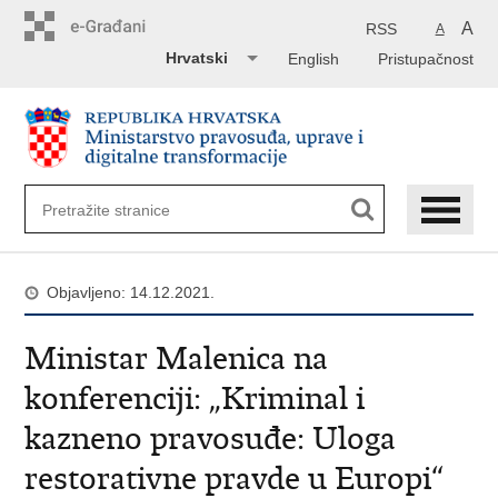
Preskoči
na
A
RSS
A
glavni
Hrvatski
English
Pristupačnost
sadržaj
Objavljeno: 14.12.2021.
Ministar Malenica na
konferenciji: „Kriminal i
kazneno pravosuđe: Uloga
restorativne pravde u Europi“