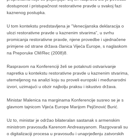
dostupnost i pristupačnost restorativne pravde u svakoj fazi
kaznenog postupka.
U tom kontekstu predstavljena je “Venecijanska deklaracija o
ulozi restorativne pravde u kaznenim stvarima“, u svrhu
promicanja restorativne pravde, njene provedbe i ujednačene
primjene od strane država članica Vijeća Europe, s naglaskom
na Preporuke CM/Rec (2008)8.
Raspravom na Konferenciji želi se potaknuti ostvarivanje
napretka u kontekstu restorativne pravde u kaznenim stvarima,
utemeljenog na analizi koju su proveli europski i međunarodni
izvori, uzimajući u obzir najbolju praksu i iskustvo država.
Ministar Malenica na marginama Konferencije susreo se je s
glavnom tajnicom Vijeća Europe Marijom Pejčinović Burić.
Uz to, ministar je održao bilateralan sastanak s armenskim
ministrom pravosuđa Karenom Andreasyanom. Razgovarali su
o digitalizaciji procesa u pravosuđu i unaprjeđenju zatvorskih