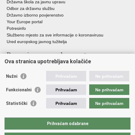
Državna škola za javnu upravu
Odbor za državnu službu
Državno izborno povjerenstvo
Your Europe portal
Potresinfo
Službeno mjesto za sve informacije o koronavirusu
Ured europskog javnog tužitelja
Poveznice pravosudnog sustava
Ova stranica upotrebljava kolačiće
Portal sudova
Državno odvjetništvo
Nužni
Prihvaćam
Ne prihvaćam
Ured za suzbijanje korupcije i organiziranog kriminaliteta
Državno sudbeno vijeće
Funkcionalni
Prihvaćam
Ne prihvaćam
Državnoodvjetničko vijeće
Pravosudna akademija
Statistički
Prihvaćam
Ne prihvaćam
Hrvatska odvjetnička komora
Hrvatska javnobilježnička komora
Europski pravosudni portal
Prihvaćam odabrane