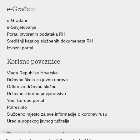
stranicu
na
na
e-Građani
Facebooku
Twitteru
e-Građani
e-Savjetovanja
Portal otvorenih podataka RH
Središnji katalog službenih dokumenata RH
Izvozni portal
Korisne poveznice
Vlada Republike Hrvatske
Državna škola za javnu upravu
Odbor za državnu službu
Državno izborno povjerenstvo
Your Europe portal
Potresinfo
Službeno mjesto za sve informacije o koronavirusu
Ured europskog javnog tužitelja
Poveznice pravosudnog sustava