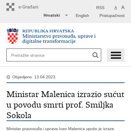
Preskoči
na
A
RSS
A
glavni
Hrvatski
English
Pristupačnost
sadržaj
Objavljeno: 13.04.2023.
Ministar Malenica izrazio sućut
u povodu smrti prof. Smiljka
Sokola
Ministar pravosuđa i uprave Ivan Malenica uputio je izraze