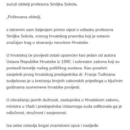
sućuti obitelji profesora Smiljka Sokola.
„Poštovana obitelji,
s iskrenim sam žaljenjem primio vijest o odlasku profesora
Smiljka Sokola, vrsnog hrvatskog pravnika koji je ostavio
značajan trag u stvaranju neovisne Hrvatske.
U hrvatskoj će povijesti ostati upamćen kao jedan od autora
Ustava Republike Hrvatske iz 1990. i sukreator zakona koji su
postavili temelje našeg političkog sustava. Kao posebni
savjetnik prvog hrvatskog predsjednika dr. Franje Tuđmana
sudjelovao je u kreiranju brojnih zakonskih prijedloga u ključnim
godinama suvremene hrvatske povijesti.
U obnašanju javnih dužnosti, zastupnika u Hrvatskom saboru,
ministra u Vladi i predsjednika Ustavnoga suda odlikovala ga je
odlučnost, stručnost i savjesnost.
Iza sebe ostavlja bogat znanstveni opus i nasljeđe