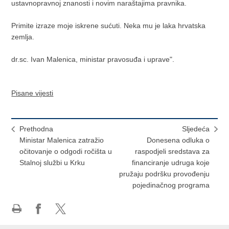
ustavnopravnoj znanosti i novim naraštajima pravnika.
Primite izraze moje iskrene sućuti. Neka mu je laka hrvatska
zemlja.
dr.sc. Ivan Malenica, ministar pravosuđa i uprave".
Pisane vijesti
Prethodna
Sljedeća
Ministar Malenica zatražio
Donesena odluka o
očitovanje o odgodi ročišta u
raspodjeli sredstava za
Stalnoj službi u Krku
financiranje udruga koje
pružaju podršku provođenju
pojedinačnog programa
Ispiši
Podijeli
Podijeli