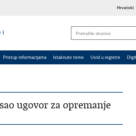
Hrvatski
Pristup informacijama
Istaknute teme
Uvid u registre
Digi
isao ugovor za opremanje