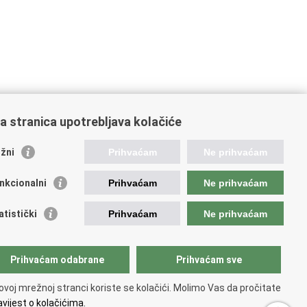
a stranica upotrebljava kolačiće
oveznice pravosudnog sustava
žni
Prihvaćam
Ne prihvaćam
tal sudova
avno odvjetništvo
nkcionalni
Prihvaćam
Ne prihvaćam
d za suzbijanje korupcije i organiziranog kriminaliteta
avno sudbeno vijeće
atistički
Prihvaćam
Ne prihvaćam
avnoodvjetničko vijeće
vosudna akademija
atska odvjetnička komora
Prihvaćam odabrane
Prihvaćam sve
atska javnobilježnička komora
opski pravosudni portal
ovoj mrežnoj stranci koriste se kolačići. Molimo Vas da pročitate
vijest o kolačićima.