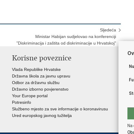
Sljedeća
Ministar Habijan sudjelovao na konferenciji
"Diskriminacija i zaštita od diskriminacije u Hrvatskoj"
Ov
Korisne poveznice
P
Nu
Vlada Republike Hrvatske
Por
Državna škola za javnu upravu
Drž
Fu
Odbor za državnu službu
Ure
Državno izborno povjerenstvo
Drž
St
Your Europe portal
Drž
Potresinfo
Pra
Službeno mjesto za sve informacije o koronavirusu
Hrv
Ured europskog javnog tužitelja
Hrv
Eur
Na 
Oba