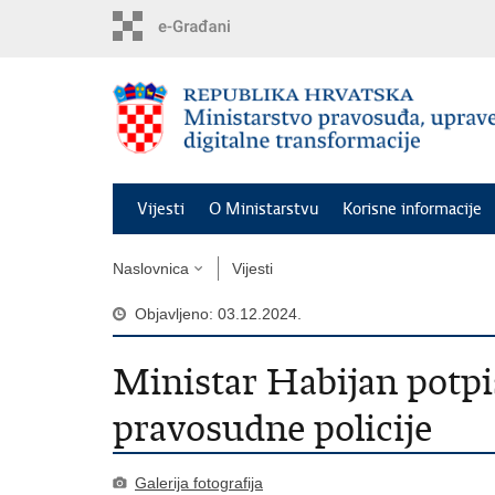
Preskoči
na
glavni
sadržaj
Vijesti
O Ministarstvu
Korisne informacije
Naslovnica
Vijesti
Objavljeno: 03.12.2024.
Ministar Habijan potp
pravosudne policije
Galerija fotografija