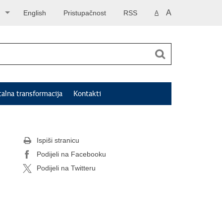
A
English
Pristupačnost
RSS
A
talna transformacija
Kontakti
Ispiši stranicu
Podijeli na Facebooku
Podijeli na Twitteru