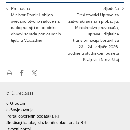
Prethodna
Sljedeća
Ministar Damir Habijan
Predstavnici Uprave za
svečano otvorio radove na
zatvorski sustav i probaciju,
nadogradnji i energetskoj
Ministarstva pravosuđa,
obnovi zgrade pravosudnih
uprave i digitalne
tijela u Varaždinu
transformacije boravili su
23. i 24. veljače 2026.
godine u studijskom posjetu
Kraljevini Norveškoj
Ispiši
Podijeli
Podijeli
stranicu
na
na
e-Građani
Facebooku
Twitteru
e-Građani
e-Savjetovanja
Portal otvorenih podataka RH
Središnji katalog službenih dokumenata RH
Izvozni portal