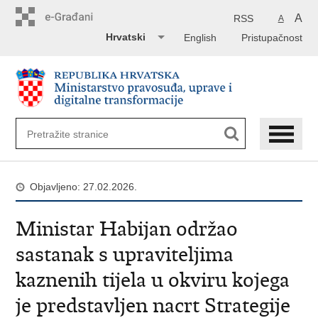
Preskoči
na
A
RSS
A
glavni
Hrvatski
English
Pristupačnost
sadržaj
Objavljeno: 27.02.2026.
Ministar Habijan održao
sastanak s upraviteljima
kaznenih tijela u okviru kojega
je predstavljen nacrt Strategije