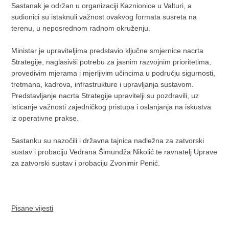
Sastanak je održan u organizaciji Kaznionice u Valturi, a
sudionici su istaknuli važnost ovakvog formata susreta na
terenu, u neposrednom radnom okruženju.
Ministar je upraviteljima predstavio ključne smjernice nacrta
Strategije, naglasivši potrebu za jasnim razvojnim prioritetima,
provedivim mjerama i mjerljivim učincima u području sigurnosti,
tretmana, kadrova, infrastrukture i upravljanja sustavom.
Predstavljanje nacrta Strategije upravitelji su pozdravili, uz
isticanje važnosti zajedničkog pristupa i oslanjanja na iskustva
iz operativne prakse.
Sastanku su nazočili i državna tajnica nadležna za zatvorski
sustav i probaciju Vedrana Šimundža Nikolić te ravnatelj Uprave
za zatvorski sustav i probaciju Zvonimir Penić.
Pisane vijesti