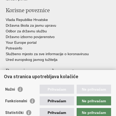
Korisne poveznice
Vlada Republike Hrvatske
Državna škola za javnu upravu
Odbor za državnu službu
Državno izborno povjerenstvo
Your Europe portal
Potresinfo
Službeno mjesto za sve informacije o koronavirusu
Ured europskog javnog tužitelja
Poveznice pravosudnog sustava
Ova stranica upotrebljava kolačiće
Portal sudova
Državno odvjetništvo
Nužni
Prihvaćam
Ne prihvaćam
Ured za suzbijanje korupcije i organiziranog kriminaliteta
Državno sudbeno vijeće
Funkcionalni
Prihvaćam
Ne prihvaćam
Državnoodvjetničko vijeće
Pravosudna akademija
Statistički
Prihvaćam
Ne prihvaćam
Hrvatska odvjetnička komora