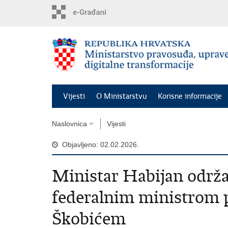
Preskoči
na
glavni
sadržaj
Vijesti
O Ministarstvu
Korisne informacije
Naslovnica
Vijesti
Objavljeno: 02.02.2026.
Ministar Habijan održao
federalnim ministrom
Škobićem