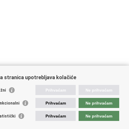
a stranica upotrebljava kolačiće
oveznice pravosudnog sustava
žni
Prihvaćam
Ne prihvaćam
tal sudova
avno odvjetništvo
nkcionalni
Prihvaćam
Ne prihvaćam
d za suzbijanje korupcije i organiziranog kriminaliteta
avno sudbeno vijeće
atistički
Prihvaćam
Ne prihvaćam
avnoodvjetničko vijeće
vosudna akademija