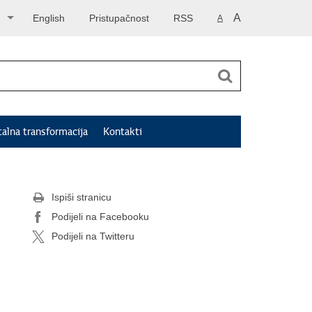
A
English
Pristupačnost
RSS
A
talna transformacija
Kontakti
Ispiši stranicu
Podijeli na Facebooku
Podijeli na Twitteru