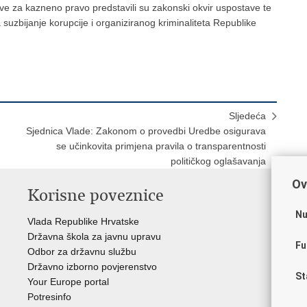
ve za kazneno pravo predstavili su zakonski okvir uspostave te
uzbijanje korupcije i organiziranog kriminaliteta Republike
Sljedeća
Sjednica Vlade: Zakonom o provedbi Uredbe osigurava
se učinkovita primjena pravila o transparentnosti
političkog oglašavanja
Ov
Korisne poveznice
P
Nu
Vlada Republike Hrvatske
Por
Državna škola za javnu upravu
Drž
Fu
Odbor za državnu službu
Ure
Državno izborno povjerenstvo
Drž
St
Your Europe portal
Drž
Potresinfo
Pra