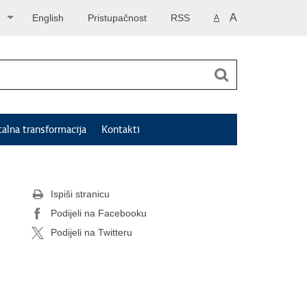
A
English
Pristupačnost
RSS
A
talna transformacija
Kontakti
Ispiši stranicu
Podijeli na Facebooku
Podijeli na Twitteru