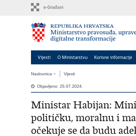
Preskoči
na
glavni
sadržaj
Vijesti
O Ministarstvu
Korisne informacije
Naslovnica
Vijesti
Objavljeno: 25.07.2024.
Ministar Habijan: Mini
političku, moralnu i ma
očekuje se da budu ade