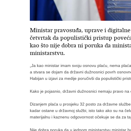
Ministar pravosuđa, uprave i digitalne
četvrtak da populistički pristup poveć
kao što nije dobra ni poruka da minist
ministarstvu.
„Ja kao ministar imam svoju osnovu plaću, nema plaća
a stvara se dojam da državni dužnosnici povrh osnovne 
Habijan u izjavi za medije poručivši da populistički pri
Kako je pojasnio, državni dužnosnici nemaju pravo na 
Dizanjem plaća u prosjeku 32 posto za državne službenik
kadar ostane u državnoj službi, isto tako ako su na čel
materijalnu i kaznenu odgovornost očekuje se da za t
Nije dobra poruka da u jednom ministarstvu ministar bud