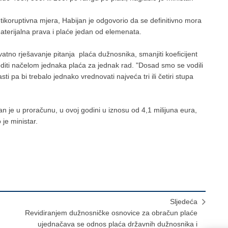
ntikoruptivna mjera, Habijan je odgovorio da se definitivno mora
materijalna prava i plaće jedan od elemenata.
atno rješavanje pitanja plaća dužnosnika, smanjiti koeficijent
oditi načelom jednaka plaća za jednak rad. "Dosad smo se vodili
 pa bi trebalo jednako vrednovati najveća tri ili četiri stupa
 je u proračunu, u ovoj godini u iznosu od 4,1 milijuna eura,
 je ministar.
Sljedeća
Revidiranjem dužnosničke osnovice za obračun plaće
ujednačava se odnos plaća državnih dužnosnika i