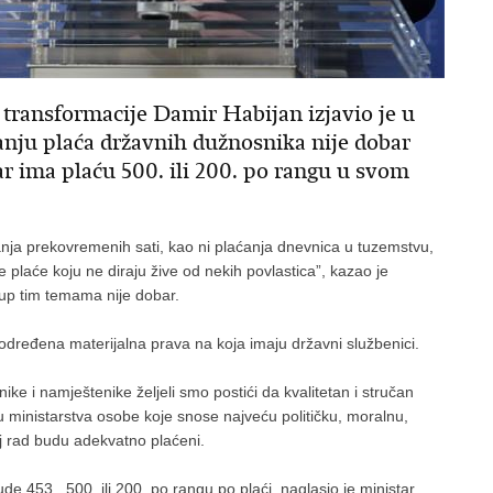
 transformacije Damir Habijan izjavio je u
anju plaća državnih dužnosnika nije dobar
ar ima plaću 500. ili 200. po rangu u svom
nja prekovremenih sati, kao ni plaćanja dnevnica u tuzemstvu,
plaće koju ne diraju žive od nekih povlastica”, kazao je
stup tim temama nije dobar.
određena materijalna prava na koja imaju državni službenici.
e i namještenike željeli smo postići da kvalitetan i stručan
u ministarstva osobe koje snose najveću političku, moralnu,
aj rad budu adekvatno plaćeni.
e 453., 500. ili 200. po rangu po plaći, naglasio je ministar.