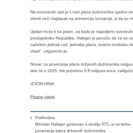
Na novinarski upit je li rast plaća dužnosnika ujedno a
staviti veći naglasak na prevenciju korupcije, a da su 
Upitan hoće li na jesen, za kada je najavljeno sveobuhv
predsjedniku Republike, Habijan je poručio da će se v
načelom jednak rad, jednaka plaća, imamo trodiobu vlasti
vlasti”, odgovorio je.
Novac za povećanje plaća državnih dužnosnika osiguran
dok će u 2025. biti potrebno 9,8 milijuna eura, zaključio
IZVOR:HINA
Pisane vijesti
Prethodna
Ministar Habijan gostovao u studiju RTL-a na temu
povećanja plaća državnih dužnosnika