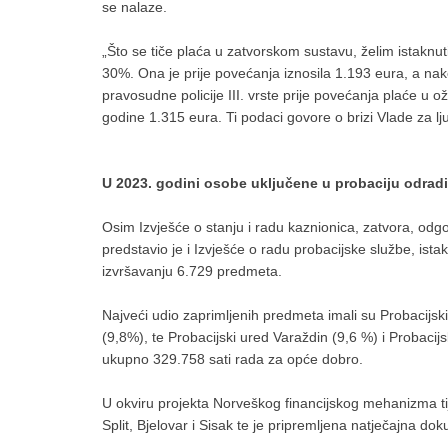
se nalaze.
„Što se tiče plaća u zatvorskom sustavu, želim istakn
30%. Ona je prije povećanja iznosila 1.193 eura, a n
pravosudne policije III. vrste prije povećanja plaće u o
godine 1.315 eura. Ti podaci govore o brizi Vlade za lju
U 2023. godini osobe uključene u probaciju odradi
Osim Izvješće o stanju i radu kaznionica, zatvora, odg
predstavio je i Izvješće o radu probacijske službe, ista
izvršavanju 6.729 predmeta.
Najveći udio zaprimljenih predmeta imali su Probacijski
(9,8%), te Probacijski ured Varaždin (9,6 %) i Probacij
ukupno 329.758 sati rada za opće dobro.
U okviru projekta Norveškog financijskog mehanizma tij
Split, Bjelovar i Sisak te je pripremljena natječajna do