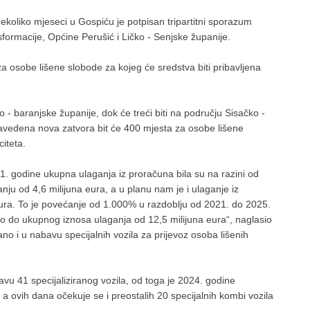
ekoliko mjeseci u Gospiću je potpisan tripartitni sporazum
formacije, Općine Perušić i Ličko - Senjske županije.
za osobe lišene slobode za kojeg će sredstva biti pribavljena
 - baranjske županije, dok će treći biti na području Sisačko -
avedena nova zatvora bit će 400 mjesta za osobe lišene
iteta.
. godine ukupna ulaganja iz proračuna bila su na razini od
u od 4,6 milijuna eura, a u planu nam je i ulaganje iz
ura. To je povećanje od 1.000% u razdoblju od 2021. do 2025.
mo do ukupnog iznosa ulaganja od 12,5 milijuna eura“, naglasio
no i u nabavu specijalnih vozila za prijevoz osoba lišenih
avu 41 specijaliziranog vozila, od toga je 2024. godine
 a ovih dana očekuje se i preostalih 20 specijalnih kombi vozila