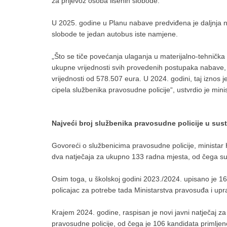
za prijevoz osoba lišenih slobode.
U 2025. godine u Planu nabave predviđena je daljnja na
slobode te jedan autobus iste namjene.
„Što se tiče povećanja ulaganja u materijalno-tehnička
ukupne vrijednosti svih provedenih postupaka nabave, 
vrijednosti od 578.507 eura. U 2024. godini, taj iznos j
cipela službenika pravosudne policije“, ustvrdio je mini
Najveći broj službenika pravosudne policije u sus
Govoreći o službenicima pravosudne policije, minista
dva natječaja za ukupno 133 radna mjesta, od čega s
Osim toga, u školskoj godini 2023./2024. upisano je 16
policajac za potrebe tada Ministarstva pravosuđa i upr
Krajem 2024. godine, raspisan je novi javni natječaj 
pravosudne policije, od čega je 106 kandidata primljeno