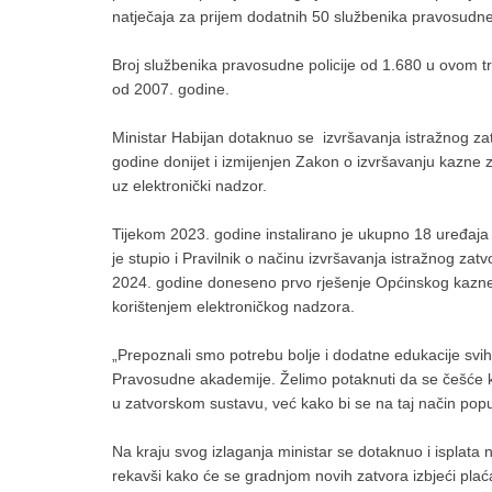
natječaja za prijem dodatnih 50 službenika pravosudne 
Broj službenika pravosudne policije od 1.680 u ovom tr
od 2007. godine.
Ministar Habijan dotaknuo se izvršavanja istražnog zat
godine donijet i izmijenjen Zakon o izvršavanju kazne z
uz elektronički nadzor.
Tijekom 2023. godine instalirano je ukupno 18 uređaja 
je stupio i Pravilnik o načinu izvršavanja istražnog zat
2024. godine doneseno prvo rješenje Općinskog kazn
korištenjem elektroničkog nadzora.
„Prepoznali smo potrebu bolje i dodatne edukacije svi
Pravosudne akademije. Želimo potaknuti da se češće ko
u zatvorskom sustavu, već kako bi se na taj način popu
Na kraju svog izlaganja ministar se dotaknuo i isplata
rekavši kako će se gradnjom novih zatvora izbjeći pla