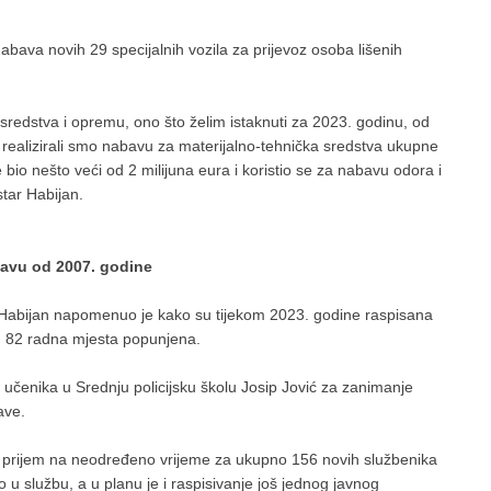
bava novih 29 specijalnih vozila za prijevoz osoba lišenih
 sredstva i opremu, ono što želim istaknuti za 2023. godinu, od
realizirali smo nabavu za materijalno-tehnička sredstva ukupne
e bio nešto veći od 2 milijuna eura i koristio se za nabavu odora i
star Habijan.
tavu od 2007. godine
r Habijan napomenuo je kako su tijekom 2023. godine raspisana
u 82 radna mjesta popunjena.
 učenika u Srednju policijsku školu Josip Jović za zanimanje
ave.
za prijem na neodređeno vrijeme za ukupno 156 novih službenika
 u službu, a u planu je i raspisivanje još jednog javnog