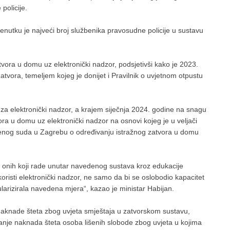
policije.
enutku je najveći broj službenika pravosudne policije u sustavu
vora u domu uz elektronički nadzor, podsjetivši kako je 2023.
atvora, temeljem kojeg je donijet i Pravilnik o uvjetnom otpustu
za elektronički nadzor, a krajem siječnja 2024. godine na snagu
vora u domu uz elektronički nadzor na osnovi kojeg je u veljači
enog suda u Zagrebu o određivanju istražnog zatvora u domu
h onih koji rade unutar navedenog sustava kroz edukacije
risti elektronički nadzor, ne samo da bi se oslobodio kapacitet
larizirala navedena mjera“, kazao je ministar Habijan.
 naknade šteta zbog uvjeta smještaja u zatvorskom sustavu,
ćanje naknada šteta osoba lišenih slobode zbog uvjeta u kojima