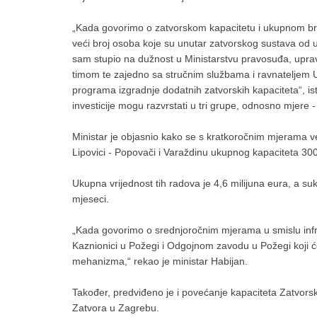
„Kada govorimo o zatvorskom kapacitetu i ukupnom broju
veći broj osoba koje su unutar zatvorskog sustava od 
sam stupio na dužnost u Ministarstvu pravosuđa, uprave
timom te zajedno sa stručnim službama i ravnateljem U
programa izgradnje dodatnih zatvorskih kapaciteta“, is
investicije mogu razvrstati u tri grupe, odnosno mjere 
Ministar je objasnio kako se s kratkoročnim mjerama v
Lipovici - Popovači i Varaždinu ukupnog kapaciteta 30
Ukupna vrijednost tih radova je 4,6 milijuna eura, a su
mjeseci.
„Kada govorimo o srednjoročnim mjerama u smislu infras
Kaznionici u Požegi i Odgojnom zavodu u Požegi koji ć
mehanizma,“ rekao je ministar Habijan.
Također, predviđeno je i povećanje kapaciteta Zatvor
Zatvora u Zagrebu.