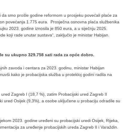
uti da smo prošle godine reformom u prosjeku povećali plaće za
akon povećanja 1.775 eura. Prosječna osnovna plaća službenika
žujku 2023. godine iznosila je 850 eura, a u siječnju 2025.
de koji rade unutar sustava“, zaključio je ministar Habijan.
le su ukupno 329.758 sati rada za opće dobro.
ojnih zavoda i centara za 2023. godinu, ministar Habijan
knuvši kako je probacijska služba u protekloj godini radila na
 ured Zagreb I (18,7 %), zatim Probacijski ured Zagreb II
ski ured Osijek (9,3%), a osobe uključene u probaciju odradile su
ekom 2023. godine uređeni su probacijski uredi Osijek, Rijeka,
kumentacija za uređenje probacijskih ureda Zagreb II i Varaždin.