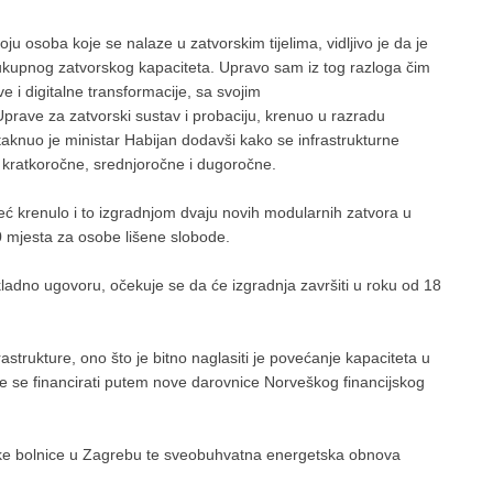
 osoba koje se nalaze u zatvorskim tijelima, vidljivo je da je
ukupnog zatvorskog kapaciteta. Upravo sam iz tog razloga čim
 i digitalne transformacije, sa svojim
prave za zatvorski sustav i probaciju, krenuo u razradu
taknuo je ministar Habijan dodavši kako se infrastrukturne
- kratkoročne, srednjoročne i dugoročne.
eć krenulo i to izgradnjom dvaju novih modularnih zatvora u
0 mjesta za osobe lišene slobode.
kladno ugovoru, očekuje se da će izgradnja završiti u roku od 18
trukture, ono što je bitno naglasiti je povećanje kapaciteta u
e se financirati putem nove darovnice Norveškog financijskog
ske bolnice u Zagrebu te sveobuhvatna energetska obnova