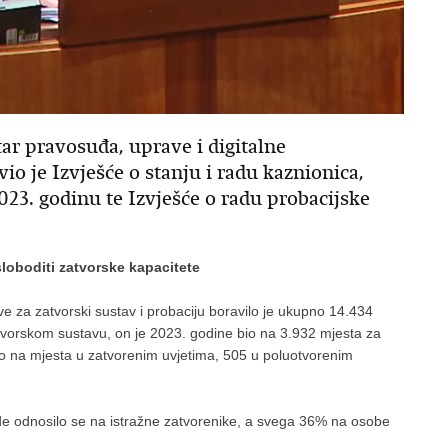
ar pravosuđa, uprave i digitalne
o je Izvješće o stanju i radu kaznionica,
023. godinu te Izvješće o radu probacijske
sloboditi zatvorske kapacitete
e za zatvorski sustav i probaciju boravilo je ukupno 14.434
atvorskom sustavu, on je 2023. godine bio na 3.932 mjesta za
lo na mjesta u zatvorenim uvjetima, 505 u poluotvorenim
e odnosilo se na istražne zatvorenike, a svega 36% na osobe