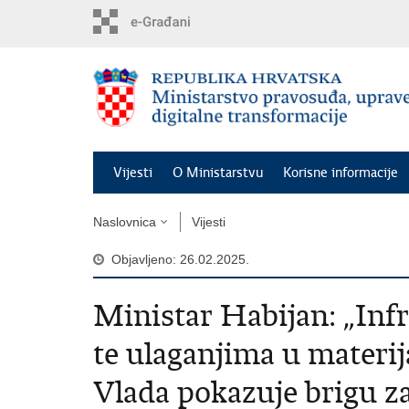
Preskoči
na
glavni
sadržaj
Vijesti
O Ministarstvu
Korisne informacije
Naslovnica
Vijesti
Objavljeno: 26.02.2025.
Ministar Habijan: „Inf
te ulaganjima u materij
Vlada pokazuje brigu z