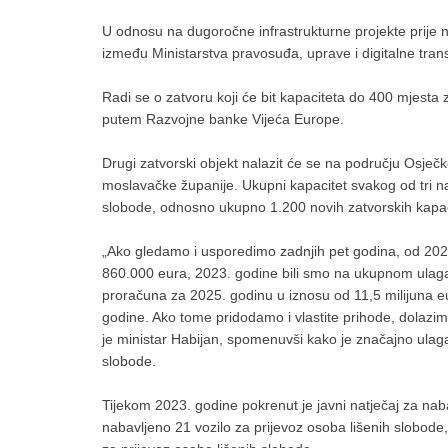
U odnosu na dugoročne infrastrukturne projekte prije n
između Ministarstva pravosuđa, uprave i digitalne trans
Radi se o zatvoru koji će bit kapaciteta do 400 mjesta 
putem Razvojne banke Vijeća Europe.
Drugi zatvorski objekt nalazit će se na području Osječko
moslavačke županije. Ukupni kapacitet svakog od tri n
slobode, odnosno ukupno 1.200 novih zatvorskih kapac
„Ako gledamo i usporedimo zadnjih pet godina, od 2021
860.000 eura, 2023. godine bili smo na ukupnom ulaganj
proračuna za 2025. godinu u iznosu od 11,5 milijuna e
godine. Ako tome pridodamo i vlastite prihode, dolazi
je ministar Habijan, spomenuvši kako je značajno ulaga
slobode.
Tijekom 2023. godine pokrenut je javni natječaj za nab
nabavljeno 21 vozilo za prijevoz osoba lišenih slobode,