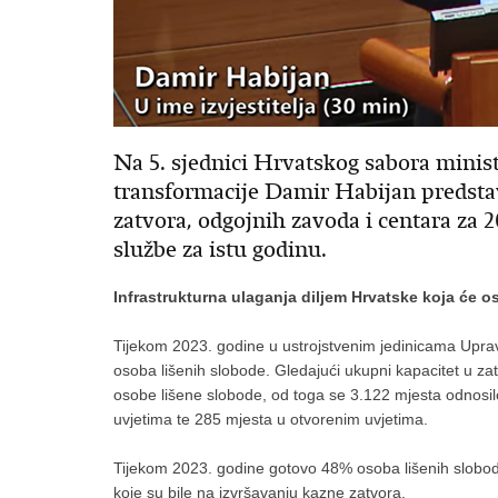
Na 5. sjednici Hrvatskog sabora minist
transformacije Damir Habijan predstavi
zatvora, odgojnih zavoda i centara za 2
službe za istu godinu.
Infrastrukturna ulaganja diljem Hrvatske koja će o
Tijekom 2023. godine u ustrojstvenim jedinicama Uprav
osoba lišenih slobode. Gledajući ukupni kapacitet u z
osobe lišene slobode, od toga se 3.122 mjesta odnosi
uvjetima te 285 mjesta u otvorenim uvjetima.
Tijekom 2023. godine gotovo 48% osoba lišenih slobod
koje su bile na izvršavanju kazne zatvora.