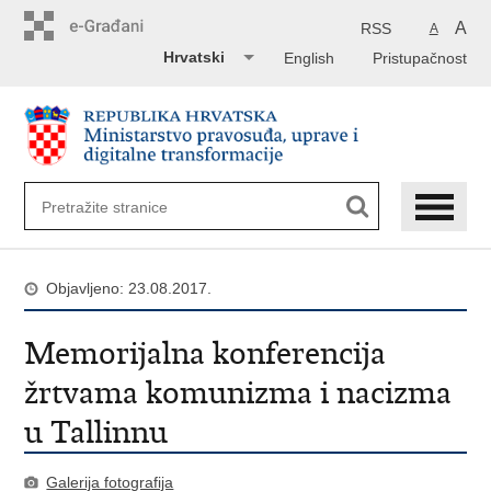
Preskoči
na
A
RSS
A
glavni
Hrvatski
English
Pristupačnost
sadržaj
Objavljeno: 23.08.2017.
Memorijalna konferencija
žrtvama komunizma i nacizma
u Tallinnu
Galerija fotografija