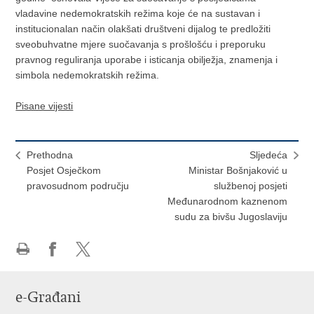
vladavine nedemokratskih režima koje će na sustavan i
institucionalan način olakšati društveni dijalog te predložiti
sveobuhvatne mjere suočavanja s prošlošću i preporuku
pravnog reguliranja uporabe i isticanja obilježja, znamenja i
simbola nedemokratskih režima.
Pisane vijesti
Prethodna
Sljedeća
Posjet Osječkom
Ministar Bošnjaković u
pravosudnom području
službenoj posjeti
Međunarodnom kaznenom
sudu za bivšu Jugoslaviju
Ispiši
Podijeli
Podijeli
stranicu
na
na
e-Građani
Facebooku
Twitteru