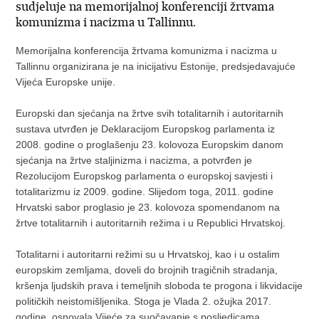
sudjeluje na memorijalnoj konferenciji žrtvama
komunizma i nacizma u Tallinnu.
Memorijalna konferencija žrtvama komunizma i nacizma u
Tallinnu organizirana je na inicijativu Estonije, predsjedavajuće
Vijeća Europske unije.
Europski dan sjećanja na žrtve svih totalitarnih i autoritarnih
sustava utvrđen je Deklaracijom Europskog parlamenta iz
2008. godine o proglašenju 23. kolovoza Europskim danom
sjećanja na žrtve staljinizma i nacizma, a potvrđen je
Rezolucijom Europskog parlamenta o europskoj savjesti i
totalitarizmu iz 2009. godine. Slijedom toga, 2011. godine
Hrvatski sabor proglasio je 23. kolovoza spomendanom na
žrtve totalitarnih i autoritarnih režima i u Republici Hrvatskoj.
Totalitarni i autoritarni režimi su u Hrvatskoj, kao i u ostalim
europskim zemljama, doveli do brojnih tragičnih stradanja,
kršenja ljudskih prava i temeljnih sloboda te progona i likvidacije
političkih neistomišljenika. Stoga je Vlada 2. ožujka 2017.
godine osnovala Vijeće za suočavanje s posljedicama