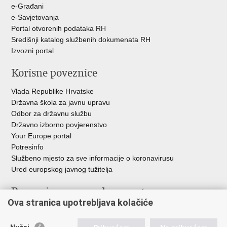
e-Građani
e-Savjetovanja
Portal otvorenih podataka RH
Središnji katalog službenih dokumenata RH
Izvozni portal
Korisne poveznice
Vlada Republike Hrvatske
Državna škola za javnu upravu
Odbor za državnu službu
Državno izborno povjerenstvo
Your Europe portal
Potresinfo
Službeno mjesto za sve informacije o koronavirusu
Ured europskog javnog tužitelja
Poveznice pravosudnog sustava
Ova stranica upotrebljava kolačiće
Portal sudova
Državno odvjetništvo