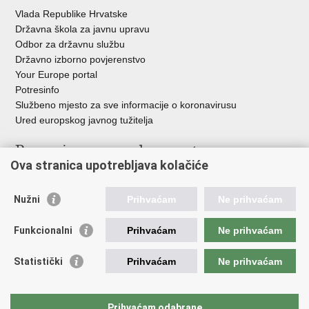
Vlada Republike Hrvatske
Državna škola za javnu upravu
Odbor za državnu službu
Državno izborno povjerenstvo
Your Europe portal
Potresinfo
Službeno mjesto za sve informacije o koronavirusu
Ured europskog javnog tužitelja
Poveznice pravosudnog sustava
Ova stranica upotrebljava kolačiće
Portal sudova
Državno odvjetništvo
Nužni
Prihvaćam
Ne prihvaćam
Ured za suzbijanje korupcije i organiziranog kriminaliteta
Državno sudbeno vijeće
Funkcionalni
Prihvaćam
Ne prihvaćam
Državnoodvjetničko vijeće
Pravosudna akademija
Statistički
Prihvaćam
Ne prihvaćam
Hrvatska odvjetnička komora
Hrvatska javnobilježnička komora
Europski pravosudni portal
Prihvaćam odabrane