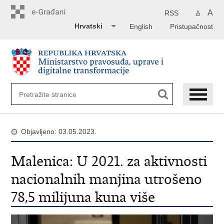
Preskoči
na
A
RSS
A
glavni
Hrvatski
English
Pristupačnost
sadržaj
Objavljeno: 03.05.2023.
Malenica: U 2021. za aktivnosti
nacionalnih manjina utrošeno
78,5 milijuna kuna više