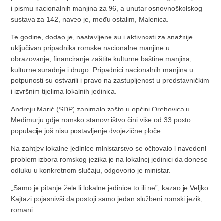
i pismu nacionalnih manjina za 96, a unutar osnovnoškolskog
sustava za 142, naveo je, među ostalim, Malenica.
Te godine, dodao je, nastavljene su i aktivnosti za snažnije
uključivan pripadnika romske nacionalne manjine u
obrazovanje, financiranje zaštite kulturne baštine manjina,
kulturne suradnje i drugo. Pripadnici nacionalnih manjina u
potpunosti su ostvarili i pravo na zastupljenost u predstavničkim
i izvršnim tijelima lokalnih jedinica.
Andreju Marić (SDP) zanimalo zašto u općini Orehovica u
Međimurju gdje romsko stanovništvo čini više od 33 posto
populacije još nisu postavljenje dvojezične ploče.
Na zahtjev lokalne jedinice ministarstvo se očitovalo i navedeni
problem izbora romskog jezika je na lokalnoj jedinici da donese
odluku u konkretnom slučaju, odgovorio je ministar.
„Samo je pitanje žele li lokalne jedinice to ili ne”, kazao je Veljko
Kajtazi pojasnivši da postoji samo jedan službeni romski jezik,
romani.