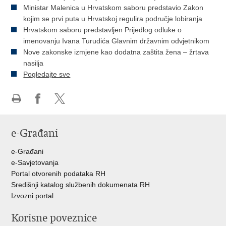
Ministar Malenica u Hrvatskom saboru predstavio Zakon
kojim se prvi puta u Hrvatskoj regulira područje lobiranja
Hrvatskom saboru predstavljen Prijedlog odluke o
imenovanju Ivana Turudića Glavnim državnim odvjetnikom
Nove zakonske izmjene kao dodatna zaštita žena – žrtava
nasilja
Pogledajte sve
Ispiši
Podijeli
Podijeli
stranicu
na
na
e-Građani
Facebooku
Twitteru
e-Građani
e-Savjetovanja
Portal otvorenih podataka RH
Središnji katalog službenih dokumenata RH
Izvozni portal
Korisne poveznice