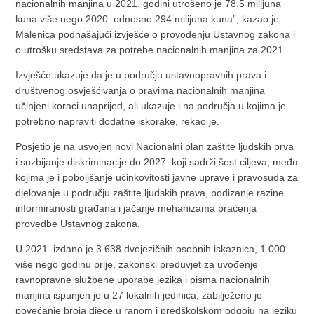
nacionalnih manjina u 2021. godini utrošeno je 78,5 milijuna
kuna više nego 2020. odnosno 294 milijuna kuna”, kazao je
Malenica podnašajući izvješće o provođenju Ustavnog zakona i
o utrošku sredstava za potrebe nacionalnih manjina za 2021.
Izvješće ukazuje da je u području ustavnopravnih prava i
društvenog osvješćivanja o pravima nacionalnih manjina
učinjeni koraci unaprijed, ali ukazuje i na područja u kojima je
potrebno napraviti dodatne iskorake, rekao je.
Posjetio je na usvojen novi Nacionalni plan zaštite ljudskih prva
i suzbijanje diskriminacije do 2027. koji sadrži šest ciljeva, među
kojima je i poboljšanje učinkovitosti javne uprave i pravosuđa za
djelovanje u području zaštite ljudskih prava, podizanje razine
informiranosti građana i jačanje mehanizama praćenja
provedbe Ustavnog zakona.
U 2021. izdano je 3 638 dvojezičnih osobnih iskaznica, 1 000
više nego godinu prije, zakonski preduvjet za uvođenje
ravnopravne službene uporabe jezika i pisma nacionalnih
manjina ispunjen je u 27 lokalnih jedinica, zabilježeno je
povećanje broja djece u ranom i predškolskom odgoju na jeziku