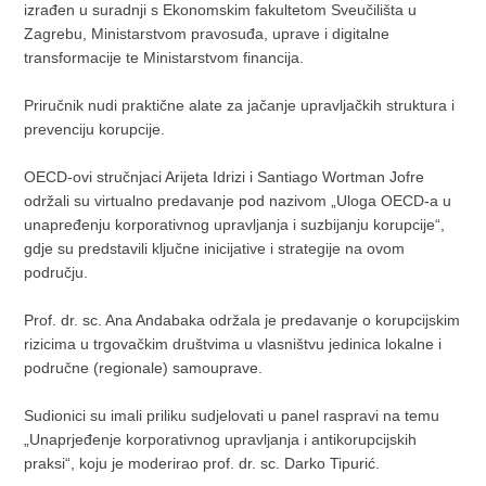
izrađen u suradnji s Ekonomskim fakultetom Sveučilišta u
Zagrebu, Ministarstvom pravosuđa, uprave i digitalne
transformacije te Ministarstvom financija.
Priručnik nudi praktične alate za jačanje upravljačkih struktura i
prevenciju korupcije.
OECD-ovi stručnjaci Arijeta Idrizi i Santiago Wortman Jofre
održali su virtualno predavanje pod nazivom „Uloga OECD-a u
unapređenju korporativnog upravljanja i suzbijanju korupcije“,
gdje su predstavili ključne inicijative i strategije na ovom
području.
Prof. dr. sc. Ana Andabaka održala je predavanje o korupcijskim
rizicima u trgovačkim društvima u vlasništvu jedinica lokalne i
područne (regionale) samouprave.
Sudionici su imali priliku sudjelovati u panel raspravi na temu
„Unaprjeđenje korporativnog upravljanja i antikorupcijskih
praksi“, koju je moderirao prof. dr. sc. Darko Tipurić.