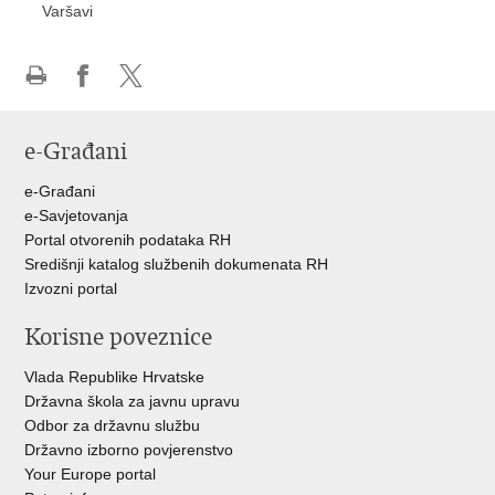
Varšavi
Ispiši
Podijeli
Podijeli
stranicu
na
na
e-Građani
Facebooku
Twitteru
e-Građani
e-Savjetovanja
Portal otvorenih podataka RH
Središnji katalog službenih dokumenata RH
Izvozni portal
Korisne poveznice
Vlada Republike Hrvatske
Državna škola za javnu upravu
Odbor za državnu službu
Državno izborno povjerenstvo
Your Europe portal