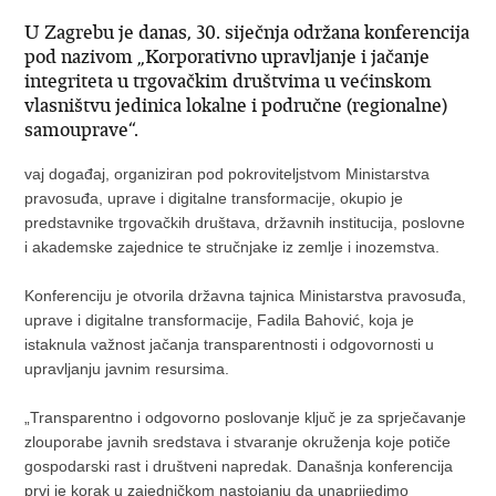
U Zagrebu je danas, 30. siječnja održana konferencija
pod nazivom „Korporativno upravljanje i jačanje
integriteta u trgovačkim društvima u većinskom
vlasništvu jedinica lokalne i područne (regionalne)
samouprave“.
vaj događaj, organiziran pod pokroviteljstvom Ministarstva
pravosuđa, uprave i digitalne transformacije, okupio je
predstavnike trgovačkih društava, državnih institucija, poslovne
i akademske zajednice te stručnjake iz zemlje i inozemstva.
Konferenciju je otvorila državna tajnica Ministarstva pravosuđa,
uprave i digitalne transformacije, Fadila Bahović, koja je
istaknula važnost jačanja transparentnosti i odgovornosti u
upravljanju javnim resursima.
„Transparentno i odgovorno poslovanje ključ je za sprječavanje
zlouporabe javnih sredstava i stvaranje okruženja koje potiče
gospodarski rast i društveni napredak. Današnja konferencija
prvi je korak u zajedničkom nastojanju da unaprijedimo