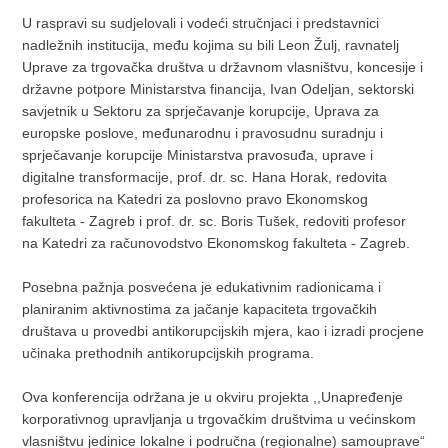
U raspravi su sudjelovali i vodeći stručnjaci i predstavnici
nadležnih institucija, među kojima su bili Leon Žulj, ravnatelj
Uprave za trgovačka društva u državnom vlasništvu, koncesije i
državne potpore Ministarstva financija, Ivan Odeljan, sektorski
savjetnik u Sektoru za sprječavanje korupcije, Uprava za
europske poslove, međunarodnu i pravosudnu suradnju i
sprječavanje korupcije Ministarstva pravosuđa, uprave i
digitalne transformacije, prof. dr. sc. Hana Horak, redovita
profesorica na Katedri za poslovno pravo Ekonomskog
fakulteta - Zagreb i prof. dr. sc. Boris Tušek, redoviti profesor
na Katedri za računovodstvo Ekonomskog fakulteta - Zagreb.
Posebna pažnja posvećena je edukativnim radionicama i
planiranim aktivnostima za jačanje kapaciteta trgovačkih
društava u provedbi antikorupcijskih mjera, kao i izradi procjene
učinaka prethodnih antikorupcijskih programa.
Ova konferencija održana je u okviru projekta ,,Unapređenje
korporativnog upravljanja u trgovačkim društvima u većinskom
vlasništvu jedinice lokalne i područna (regionalne) samouprave“