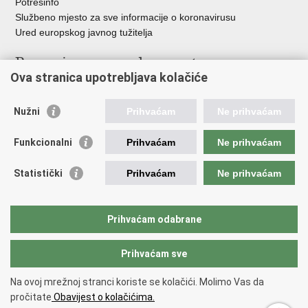
Potresinfo
Službeno mjesto za sve informacije o koronavirusu
Ured europskog javnog tužitelja
Poveznice pravosudnog sustava
Ova stranica upotrebljava kolačiće
Portal sudova
Državno odvjetništvo
Nužni
Prihvaćam
Ne prihvaćam
Ured za suzbijanje korupcije i organiziranog kriminaliteta
Državno sudbeno vijeće
Funkcionalni
Prihvaćam
Ne prihvaćam
Državnoodvjetničko vijeće
Pravosudna akademija
Statistički
Prihvaćam
Ne prihvaćam
Hrvatska odvjetnička komora
Hrvatska javnobilježnička komora
Europski pravosudni portal
Prihvaćam odabrane
Prihvaćam sve
Povratak na vrh
Copyright © 2026 Ministarstvo pravosuđa, uprave i digitalne
Na ovoj mrežnoj stranci koriste se kolačići. Molimo Vas da
transformacije Republike Hrvatske.
Uvjeti korištenja
.
Izjava o
pročitate
Obavijest o kolačićima.
pristupačnosti
.