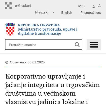
Preskoči
na
A
RSS
A
glavni
Hrvatski
English
Pristupačnost
sadržaj
Objavljeno: 30.01.2025.
Korporativno upravljanje i
jačanje integriteta u trgovačkim
društvima u većinskom
vlasništvu jedinica lokalne i