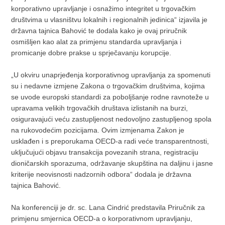
korporativno upravljanje i osnažimo integritet u trgovačkim
društvima u vlasništvu lokalnih i regionalnih jedinica“ izjavila je
državna tajnica Bahović te dodala kako je ovaj priručnik
osmišljen kao alat za primjenu standarda upravljanja i
promicanje dobre prakse u sprječavanju korupcije.
„U okviru unaprjeđenja korporativnog upravljanja za spomenuti
su i nedavne izmjene Zakona o trgovačkim društvima, kojima
se uvode europski standardi za poboljšanje rodne ravnoteže u
upravama velikih trgovačkih društava izlistanih na burzi,
osiguravajući veću zastupljenost nedovoljno zastupljenog spola
na rukovodećim pozicijama. Ovim izmjenama Zakon je
usklađen i s preporukama OECD-a radi veće transparentnosti,
uključujući objavu transakcija povezanih strana, registraciju
dioničarskih sporazuma, održavanje skupština na daljinu i jasne
kriterije neovisnosti nadzornih odbora“ dodala je državna
tajnica Bahović.
Na konferenciji je dr. sc. Lana Cindrić predstavila Priručnik za
primjenu smjernica OECD-a o korporativnom upravljanju,