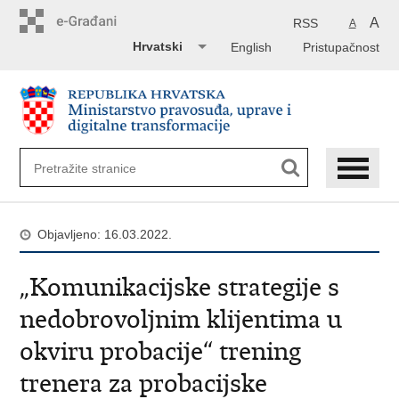
Preskoči
na
A
RSS
A
glavni
Hrvatski
English
Pristupačnost
sadržaj
Objavljeno: 16.03.2022.
„Komunikacijske strategije s
nedobrovoljnim klijentima u
okviru probacije“ trening
trenera za probacijske