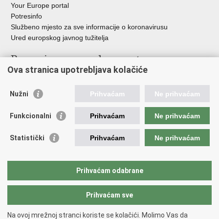
Your Europe portal
Potresinfo
Službeno mjesto za sve informacije o koronavirusu
Ured europskog javnog tužitelja
Poveznice pravosudnog sustava
Ova stranica upotrebljava kolačiće
Portal sudova
Državno odvjetništvo
Nužni
Prihvaćam
Ne prihvaćam
Ured za suzbijanje korupcije i organiziranog kriminaliteta
Državno sudbeno vijeće
Funkcionalni
Prihvaćam
Ne prihvaćam
Državnoodvjetničko vijeće
Pravosudna akademija
Statistički
Prihvaćam
Ne prihvaćam
Hrvatska odvjetnička komora
Hrvatska javnobilježnička komora
Europski pravosudni portal
Prihvaćam odabrane
Prihvaćam sve
Povratak na vrh
Copyright © 2026 Ministarstvo pravosuđa, uprave i digitalne
Na ovoj mrežnoj stranci koriste se kolačići. Molimo Vas da