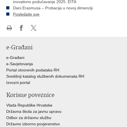
inovativno podučavanje 2025. EITA
Dani Erasmusa – Probacija u novoj dimenziji
Pogledajte sve
Ispiši
Podijeli
Podijeli
stranicu
na
na
e-Građani
Facebooku
Twitteru
e-Građani
e-Savjetovanja
Portal otvorenih podataka RH
Središnji katalog službenih dokumenata RH
Izvozni portal
Korisne poveznice
Vlada Republike Hrvatske
Državna škola za javnu upravu
Odbor za državnu službu
Državno izborno povjerenstvo