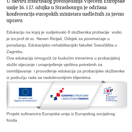
U okviru francuskog predsjedanja Vijećem Europske
unije 16. i 17. ožujka u Strasbourgu je održana
konferencija europskih ministara nadležnih za javnu
upravu
Edukaciju na kojoj je sudjelovalo 8 službenika probacije vodio
je izv.prof.dr.sc. Neven Ricijaš, Odsjek za poremećaje u
ponašanju, Edukacijsko-rehabilitacijski fakultet Sveučilišta u
Zagrebu.
Ova edukacija omogućit će budućim trenerima u probacijskoj
službi stjecanje i unaprjeđenje vještina potrebnih za
osmišljavanje i provođenje edukacija za probacijske službenike
iz području rada sa nedobrovoljnim klijentima.
Projekt sufinancira Europska unija iz Europskog socijalnog
fonda