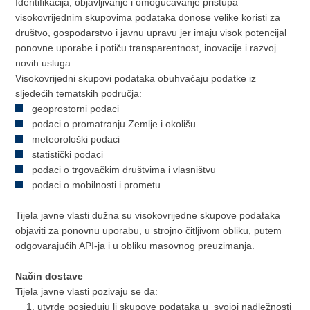
Identifikacija, objavljivanje i omogućavanje pristupa
visokovrijednim skupovima podataka donose velike koristi za
društvo, gospodarstvo i javnu upravu jer imaju visok potencijal
ponovne uporabe i potiču transparentnost, inovacije i razvoj
novih usluga.
Visokovrijedni skupovi podataka obuhvaćaju podatke iz
sljedećih tematskih područja:
geoprostorni podaci
podaci o promatranju Zemlje i okolišu
meteorološki podaci
statistički podaci
podaci o trgovačkim društvima i vlasništvu
podaci o mobilnosti i prometu.
Tijela javne vlasti dužna su visokovrijedne skupove podataka
objaviti za ponovnu uporabu, u strojno čitljivom obliku, putem
odgovarajućih API-ja i u obliku masovnog preuzimanja.
Način dostave
Tijela javne vlasti pozivaju se da:
utvrde posjeduju li skupove podataka u svojoj nadležnosti