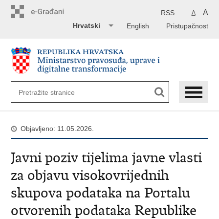
Preskoči
na
A
RSS
A
glavni
Hrvatski
English
Pristupačnost
sadržaj
Objavljeno: 11.05.2026.
Javni poziv tijelima javne vlasti
za objavu visokovrijednih
skupova podataka na Portalu
otvorenih podataka Republike