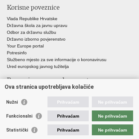
Korisne poveznice
Vlada Republike Hrvatske
Državna škola za javnu upravu
Odbor za državnu službu
Državno izborno povjerenstvo
Your Europe portal
Potresinfo
Službeno mjesto za sve informacije o koronavirusu
Ured europskog javnog tužitelja
Poveznice pravosudnog sustava
Ova stranica upotrebljava kolačiće
Portal sudova
Državno odvjetništvo
Nužni
Prihvaćam
Ne prihvaćam
Ured za suzbijanje korupcije i organiziranog kriminaliteta
Državno sudbeno vijeće
Funkcionalni
Prihvaćam
Ne prihvaćam
Državnoodvjetničko vijeće
Pravosudna akademija
Statistički
Prihvaćam
Ne prihvaćam
Hrvatska odvjetnička komora
Hrvatska javnobilježnička komora