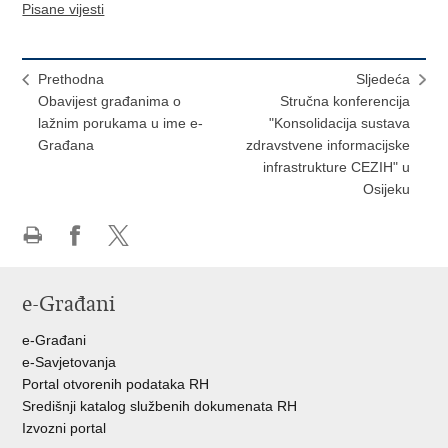
Pisane vijesti
Prethodna
Sljedeća
Obavijest građanima o
Stručna konferencija
lažnim porukama u ime e-
"Konsolidacija sustava
Građana
zdravstvene informacijske
infrastrukture CEZIH" u
Osijeku
Ispiši
Podijeli
Podijeli
stranicu
na
na
e-Građani
Facebooku
Twitteru
e-Građani
e-Savjetovanja
Portal otvorenih podataka RH
Središnji katalog službenih dokumenata RH
Izvozni portal