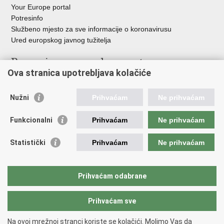
Your Europe portal
Potresinfo
Službeno mjesto za sve informacije o koronavirusu
Ured europskog javnog tužitelja
Poveznice pravosudnog sustava
Ova stranica upotrebljava kolačiće
Portal sudova
Državno odvjetništvo
Nužni
Prihvaćam
Ne prihvaćam
Ured za suzbijanje korupcije i organiziranog kriminaliteta
Državno sudbeno vijeće
Funkcionalni
Prihvaćam
Ne prihvaćam
Državnoodvjetničko vijeće
Pravosudna akademija
Statistički
Prihvaćam
Ne prihvaćam
Hrvatska odvjetnička komora
Hrvatska javnobilježnička komora
Europski pravosudni portal
Prihvaćam odabrane
Prihvaćam sve
Povratak na vrh
Copyright © 2026 Ministarstvo pravosuđa, uprave i digitalne
Na ovoj mrežnoj stranci koriste se kolačići. Molimo Vas da