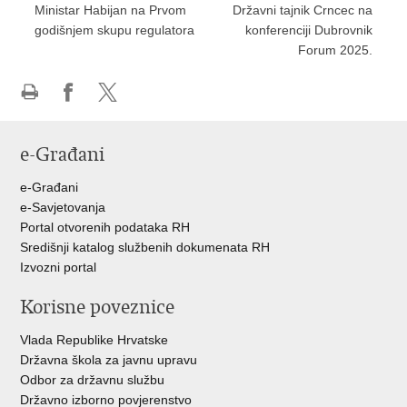
Ministar Habijan na Prvom
Državni tajnik Crncec na
godišnjem skupu regulatora
konferenciji Dubrovnik
Forum 2025.
Ispiši
Podijeli
Podijeli
stranicu
na
na
e-Građani
Facebooku
Twitteru
e-Građani
e-Savjetovanja
Portal otvorenih podataka RH
Središnji katalog službenih dokumenata RH
Izvozni portal
Korisne poveznice
Vlada Republike Hrvatske
Državna škola za javnu upravu
Odbor za državnu službu
Državno izborno povjerenstvo