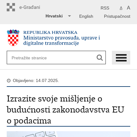
Preskoči
na
A
RSS
A
glavni
Hrvatski
English
Pristupačnost
sadržaj
Objavljeno: 14.07.2025.
Izrazite svoje mišljenje o
budućnosti zakonodavstva EU
o podacima