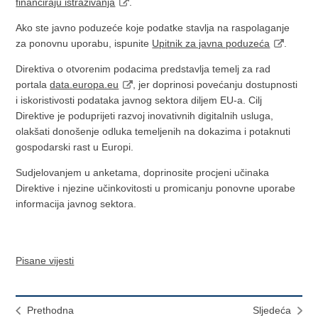
financiraju istraživanja
.
Ako ste javno poduzeće koje podatke stavlja na raspolaganje
za ponovnu uporabu, ispunite
Upitnik za javna poduzeća
.
Direktiva o otvorenim podacima predstavlja temelj za rad
portala
data.europa.eu
, jer doprinosi povećanju dostupnosti
i iskoristivosti podataka javnog sektora diljem EU-a. Cilj
Direktive je poduprijeti razvoj inovativnih digitalnih usluga,
olakšati donošenje odluka temeljenih na dokazima i potaknuti
gospodarski rast u Europi.
Sudjelovanjem u anketama, doprinosite procjeni učinaka
Direktive i njezine učinkovitosti u promicanju ponovne uporabe
informacija javnog sektora.
Pisane vijesti
Prethodna
Sljedeća