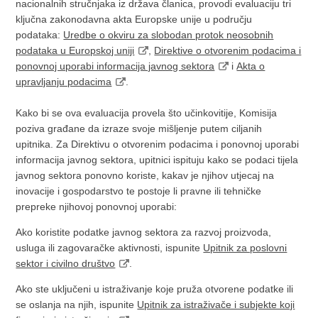
nacionalnih stručnjaka iz država članica, provodi evaluaciju tri
ključna zakonodavna akta Europske unije u području
podataka:
Uredbe o okviru za slobodan protok neosobnih
podataka u Europskoj uniji
,
Direktive o otvorenim podacima i
ponovnoj uporabi informacija javnog sektora
i
Akta o
upravljanju podacima
.
Kako bi se ova evaluacija provela što učinkovitije, Komisija
poziva građane da izraze svoje mišljenje putem ciljanih
upitnika. Za Direktivu o otvorenim podacima i ponovnoj uporabi
informacija javnog sektora, upitnici ispituju kako se podaci tijela
javnog sektora ponovno koriste, kakav je njihov utjecaj na
inovacije i gospodarstvo te postoje li pravne ili tehničke
prepreke njihovoj ponovnoj uporabi:
Ako koristite podatke javnog sektora za razvoj proizvoda,
usluga ili zagovaračke aktivnosti, ispunite
Upitnik za poslovni
sektor i civilno društvo
.
Ako ste uključeni u istraživanje koje pruža otvorene podatke ili
se oslanja na njih, ispunite
Upitnik za istraživače i subjekte koji