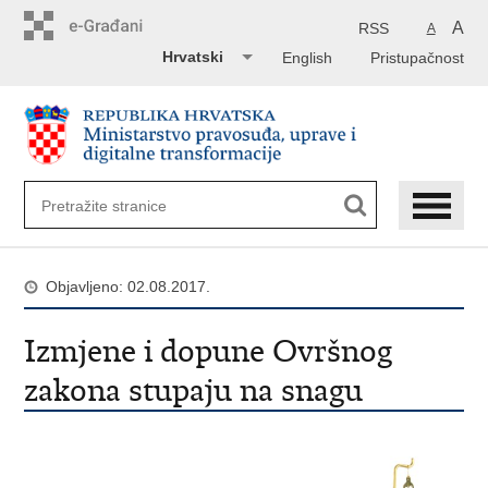
Preskoči
na
A
RSS
A
glavni
Hrvatski
English
Pristupačnost
sadržaj
Objavljeno: 02.08.2017.
Izmjene i dopune Ovršnog
zakona stupaju na snagu