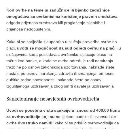
Kod
ovrhe na temelju zadužnice ili bjanko zadužnice
omogućava se ovršenicima korištenje pravnih sredstava
-
odgoda prijenosa sredstava i/ili proglašenje pljenidbe i
prijenosa nedopuštenim.
Kako bi se spriječila zlouporaba u slučaju provedbe ovrhe na
plaći,
uvodi se mogućnost da sud odredi ovrhu na plaći
i u
slučajevima kada poslodavac ovršeniku isplaćuje plaću na
račun kod banke, a kada se ovrha određuje radi namirenja
tražbine po osnovi zakonskoga uzdržavanja, naknade štete
nastale po osnovi narušenja zdravlja ili smanjenja, odnosno
gubitka radne sposobnosti i naknade štete po osnovi
izgubljenoga uzdržavanja zbog smrti davatelja uzdržavanja
Sankcioniranje nesavjesnih ovrhovoditelja
Uvodi se posebna vrsta sankcije u iznosu od 400,00 kuna
za ovrhovoditelje
koji su se
tijekom sudske ili izvansudske
ovrhe
dvostruko namirili
kako bi se prisililo ovrhovoditelje da