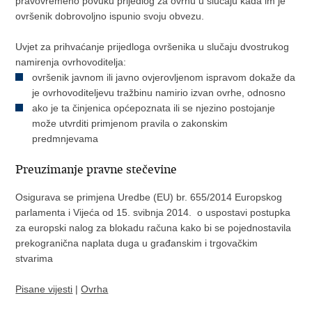
pravovremeno povuku prijedlog za ovrhu u slučaju kada im je
ovršenik dobrovoljno ispunio svoju obvezu.
Uvjet za prihvaćanje prijedloga ovršenika u slučaju dvostrukog
namirenja ovrhovoditelja:
ovršenik javnom ili javno ovjerovljenom ispravom dokaže da
je ovrhovoditeljevu tražbinu namirio izvan ovrhe, odnosno
ako je ta činjenica općepoznata ili se njezino postojanje
može utvrditi primjenom pravila o zakonskim
predmnjevama
Preuzimanje pravne stečevine
Osigurava se primjena Uredbe (EU) br. 655/2014 Europskog
parlamenta i Vijeća od 15. svibnja 2014. o uspostavi postupka
za europski nalog za blokadu računa kako bi se pojednostavila
prekogranična naplata duga u građanskim i trgovačkim
stvarima
Pisane vijesti
|
Ovrha