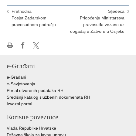
Prethodna
Sljedeća
Posjet Zadarskom
Priopćenje Ministarstva
pravosudnom području
pravosuđa vezano uz
događaj u Zatvoru u Osijeku
Ispiši
Podijeli
Podijeli
stranicu
na
na
e-Građani
Facebooku
Twitteru
e-Građani
e-Savjetovanja
Portal otvorenih podataka RH
Središnji katalog službenih dokumenata RH
Izvozni portal
Korisne poveznice
Vlada Republike Hrvatske
Državna škola za javnu upravu