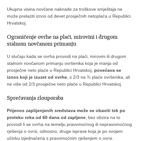
Ukupna visina novčane naknade za troškove smještaja ne
može prelaziti iznos od devet prosječnih netoplaća u Republici
Hrvatskoj.
Ograničenje ovrhe na plaći, mirovini i drugom
stalnom novčanom primanju
U slučaju kada se ovrha provodi na plaći, mirovini ili drugom
stalnom novčanom primanju ovršenika koja je manja od
prosječne neto plaće u Republici Hrvatskoj,
povećava se
iznos koji je izuzet od ovrhe
, s 2/3 na ¾ plaće ovršenika, ali
ne više od 2/3 prosječne neto plaće u Republici Hrvatskoj.
Sprečavanja zlouporaba
Prijenos zaplijenjenih sredstava može se obaviti tek po
proteku roka od 60 dana od zapljene
, bez obzira na to
provodi li se ovrha na temelju pravomoćnog ili nepravomoćnog
rješenja o ovrsi, odnosno, druge isprave koja je po svojem
učinku izjednačena s pravomoćnim rješenjem o ovrsi.