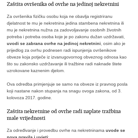
Zaštita ovršenika od ovrhe na jedinoj nekretnini
Za ovršenika fizičku osobu koja ne obavlja registriranu
djelatnost te mu je nekretnina jedina stambena nekretnina ili
mu je nekretnina nužna za zadovoljavanje osobnih životnih
potreba i potreba osoba koje je po zakonu dužan uzdržavati,
uvodi se zabrana ovrhe na jedinoj nekretnini
, osim ako je
prijedlog za ovrhu podnesen radi ispunjenja ovršenikove
obveze koja potječe iz izvanugovornog obveznog odnosa kao
što su zakonsko uzdržavanje ili tražbine radi naknade štete
uzrokovane kaznenim djelom.
Ova odredba primjenjuje se samo na obveze iz pravnog posla
koji nastane nakon stupanja na snagu ovoga zakona, od 3.
kolovoza 2017. godine.
Zaštita nekretnine od ovrhe radi naplate tražbina
male vrijednosti
Za određivanje i provedbu ovrhe na nekretninama
uvode se
nova pravila i uvjeti
: