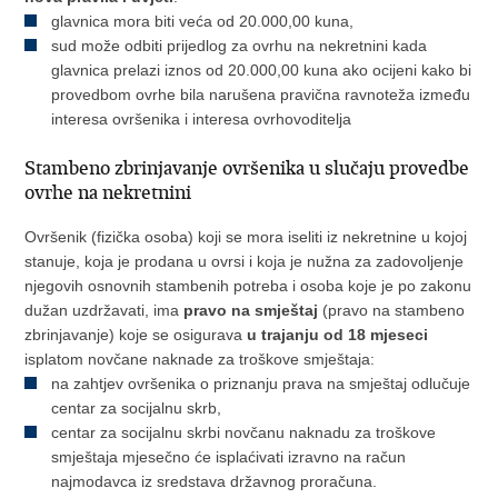
glavnica mora biti veća od 20.000,00 kuna,
sud može odbiti prijedlog za ovrhu na nekretnini kada
glavnica prelazi iznos od 20.000,00 kuna ako ocijeni kako bi
provedbom ovrhe bila narušena pravična ravnoteža između
interesa ovršenika i interesa ovrhovoditelja
Stambeno zbrinjavanje ovršenika u slučaju provedbe
ovrhe na nekretnini
Ovršenik (fizička osoba) koji se mora iseliti iz nekretnine u kojoj
stanuje, koja je prodana u ovrsi i koja je nužna za zadovoljenje
njegovih osnovnih stambenih potreba i osoba koje je po zakonu
dužan uzdržavati, ima
pravo na smještaj
(pravo na stambeno
zbrinjavanje) koje se osigurava
u trajanju od 18 mjeseci
isplatom novčane naknade za troškove smještaja:
na zahtjev ovršenika o priznanju prava na smještaj odlučuje
centar za socijalnu skrb,
centar za socijalnu skrbi novčanu naknadu za troškove
smještaja mjesečno će isplaćivati izravno na račun
najmodavca iz sredstava državnog proračuna.