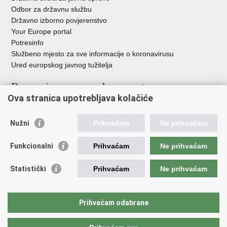
Odbor za državnu službu
Državno izborno povjerenstvo
Your Europe portal
Potresinfo
Službeno mjesto za sve informacije o koronavirusu
Ured europskog javnog tužitelja
Poveznice pravosudnog sustava
Ova stranica upotrebljava kolačiće
Portal sudova
Državno odvjetništvo
Nužni
Prihvaćam
Ne prihvaćam
Ured za suzbijanje korupcije i organiziranog kriminaliteta
Državno sudbeno vijeće
Funkcionalni
Prihvaćam
Ne prihvaćam
Državnoodvjetničko vijeće
Pravosudna akademija
Statistički
Prihvaćam
Ne prihvaćam
Hrvatska odvjetnička komora
Hrvatska javnobilježnička komora
Europski pravosudni portal
Prihvaćam odabrane