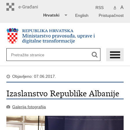
Preskoči
na
A
RSS
A
glavni
Hrvatski
English
Pristupačnost
sadržaj
Objavljeno: 07.06.2017.
Izaslanstvo Republike Albanije
Galerija fotografija