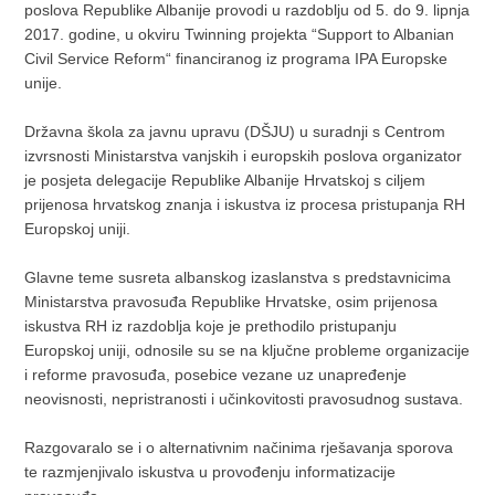
poslova Republike Albanije provodi u razdoblju od 5. do 9. lipnja
2017. godine, u okviru Twinning projekta “Support to Albanian
Civil Service Reform“ financiranog iz programa IPA Europske
unije.
Državna škola za javnu upravu (DŠJU) u suradnji s Centrom
izvrsnosti Ministarstva vanjskih i europskih poslova organizator
je posjeta delegacije Republike Albanije Hrvatskoj s ciljem
prijenosa hrvatskog znanja i iskustva iz procesa pristupanja RH
Europskoj uniji.
Glavne teme susreta albanskog izaslanstva s predstavnicima
Ministarstva pravosuđa Republike Hrvatske, osim prijenosa
iskustva RH iz razdoblja koje je prethodilo pristupanju
Europskoj uniji, odnosile su se na ključne probleme organizacije
i reforme pravosuđa, posebice vezane uz unapređenje
neovisnosti, nepristranosti i učinkovitosti pravosudnog sustava.
Razgovaralo se i o alternativnim načinima rješavanja sporova
te razmjenjivalo iskustva u provođenju informatizacije