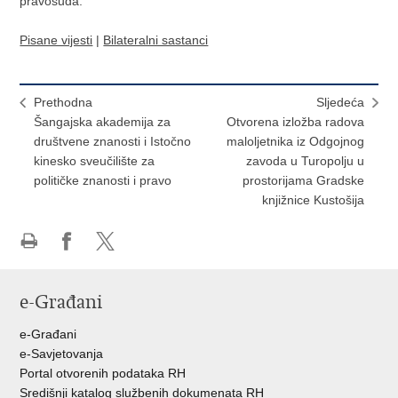
pravosuđa.
Pisane vijesti
|
Bilateralni sastanci
Prethodna
Sljedeća
Šangajska akademija za
Otvorena izložba radova
društvene znanosti i Istočno
maloljetnika iz Odgojnog
kinesko sveučilište za
zavoda u Turopolju u
političke znanosti i pravo
prostorijama Gradske
knjižnice Kustošija
Ispiši
Podijeli
Podijeli
stranicu
na
na
e-Građani
Facebooku
Twitteru
e-Građani
e-Savjetovanja
Portal otvorenih podataka RH
Središnji katalog službenih dokumenata RH