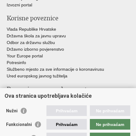
Izvozni portal
Korisne poveznice
Vlada Republike Hrvatske
Državna škola za javnu upravu
Odbor za državnu službu
Državno izborno povjerenstvo
Your Europe portal
Potresinfo
Službeno mjesto za sve informacije o koronavirusu
Ured europskog javnog tužitelja
Poveznice pravosudnog sustava
Ova stranica upotrebljava kolačiće
Portal sudova
Državno odvjetništvo
Nužni
Prihvaćam
Ne prihvaćam
Ured za suzbijanje korupcije i organiziranog kriminaliteta
Državno sudbeno vijeće
Funkcionalni
Prihvaćam
Ne prihvaćam
Državnoodvjetničko vijeće
Pravosudna akademija