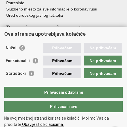
Potresinfo
Službeno mjesto za sve informacije o koronavirusu
Ured europskog javnog tužitelja
Poveznice pravosudnog sustava
Ova stranica upotrebljava kolačiće
Portal sudova
Državno odvjetništvo
Nužni
Prihvaćam
Ne prihvaćam
Ured za suzbijanje korupcije i organiziranog kriminaliteta
Državno sudbeno vijeće
Funkcionalni
Prihvaćam
Ne prihvaćam
Državnoodvjetničko vijeće
Pravosudna akademija
Statistički
Prihvaćam
Ne prihvaćam
Hrvatska odvjetnička komora
Hrvatska javnobilježnička komora
Europski pravosudni portal
Prihvaćam odabrane
Prihvaćam sve
Povratak na vrh
Copyright © 2026 Ministarstvo pravosuđa, uprave i digitalne
Na ovoj mrežnoj stranci koriste se kolačići. Molimo Vas da
transformacije Republike Hrvatske.
Uvjeti korištenja
.
Izjava o
pročitate
Obavijest o kolačićima.