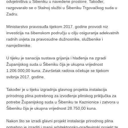
odvjetništva u Šibeniku u navedene prostore. Također,
razgovaralo se o Stalnoj službi u Šibeniku Trgovačkog suda u
Zadru.
Ministarstvo pravosuđa tijekom 2017. godine provodi niz
investicija na šibenskom području u cilju osiguranja adekvatnih
radnih uvjeta za pravosudne dužnosnike, službenike i
namještenike.
U tijeku je sanacija sustava grijanja i hlađenja na zgradi
Županijskog suda u Šibeniku čija je ukupna vrijednost
1.206.000,00 kuna. Završetak radova očekuje se tijekom
svibnja 2017. godine.
Također je u tijeku izgradnja glavnog projekta instalacija
prirodnog plina potrebnog za izvođenje plinskog priključka za
potrebe Županijskog suda u Šibeniku te Kaznionice i zatvora u
Šibeniku čija je ukupna vrijednost 28.750,00 kuna.
Nakon što se izradi glavni projekt instalacije prirodnog plina
potrebno je izraditi i manji arhitektonsko-građevinski projekt te