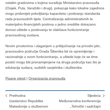
ostalim gradovima s kojima surađuje Ministarstvo pravosuđa
(Osijek, Pula, Varaždin i drugi), pokazuje kako lokalne zajednice
mogu pridonijeti poboljšanju kapaciteta i podizanju standarda
rada pravosudnih tijela. Centralizacija administrativnih te
materijalno-financijskih poslova u jedno središte dokazano
donosi uštede u poslovanju te olakšava funkcioniranje
pravosudnog sustava.
Novim prostorima i ulaganjem u priključivanje na prirodni plin,
pravosudno područje Grada Šibenika bit će opremljenije i
racionalnije u svom funkcioniranju, a uštede koje će se time
postići mogu biti prenamijenjene na druga područja kao što je
edukacija sudaca, sudskih savjetnika i službenika.
Pisane vijesti
|
Organizacija pravosuđa
Prethodna
Sljedeća
Izaslanstvo Republike
Međunarodna konferencija
Makedonije u službenom
„Tehnički i sadržajni