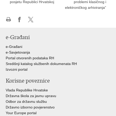
posjetu Republici Hrvatskoj
problemi klasičnog i
elektroničkog arhiviranja“
Ispiši
Podijeli
Podijeli
stranicu
na
na
e-Građani
Facebooku
Twitteru
e-Građani
e-Savjetovanja
Portal otvorenih podataka RH
Središnji katalog službenih dokumenata RH
Izvozni portal
Korisne poveznice
Vlada Republike Hrvatske
Državna škola za javnu upravu
Odbor za državnu službu
Državno izborno povjerenstvo
Your Europe portal