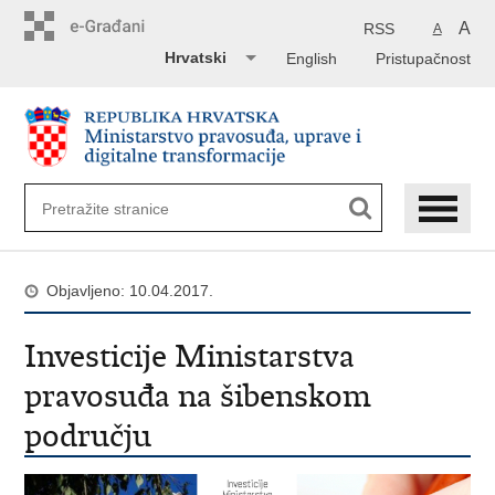
Preskoči
na
A
RSS
A
glavni
Hrvatski
English
Pristupačnost
sadržaj
Objavljeno: 10.04.2017.
Investicije Ministarstva
pravosuđa na šibenskom
području