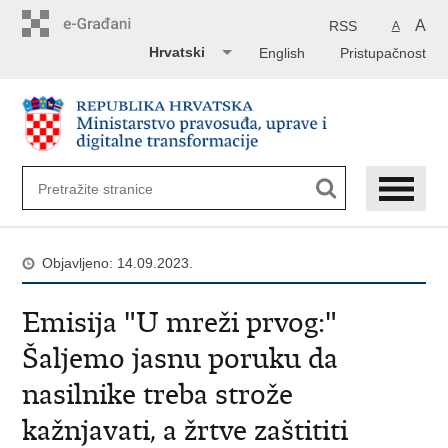
Preskoči
na
A
RSS
A
glavni
Hrvatski
English
Pristupačnost
sadržaj
Objavljeno: 14.09.2023.
Emisija "U mreži prvog:"
Šaljemo jasnu poruku da
nasilnike treba strože
kažnjavati, a žrtve zaštititi