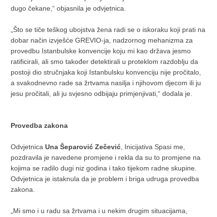
dugo čekane,“ objasnila je odvjetnica.
„Što se tiče teškog ubojstva žena radi se o iskoraku koji prati na
dobar način izvješće GREVIO-ja, nadzornog mehanizma za
provedbu Istanbulske konvencije koju mi kao država jesmo
ratificirali, ali smo također detektirali u proteklom razdoblju da
postoji dio stručnjaka koji Istanbulsku konvenciju nije pročitalo,
a svakodnevno rade sa žrtvama nasilja i njihovom djecom ili ju
jesu pročitali, ali ju svjesno odbijaju primjenjivati,“ dodala je.
Provedba zakona
Odvjetnica
Una Šeparović Zečević
, Inicijativa Spasi me,
pozdravila je navedene promjene i rekla da su to promjene na
kojima se radilo dugi niz godina i tako tijekom radne skupine.
Odvjetnica je istaknula da je problem i briga udruga provedba
zakona.
„Mi smo i u radu sa žrtvama i u nekim drugim situacijama,