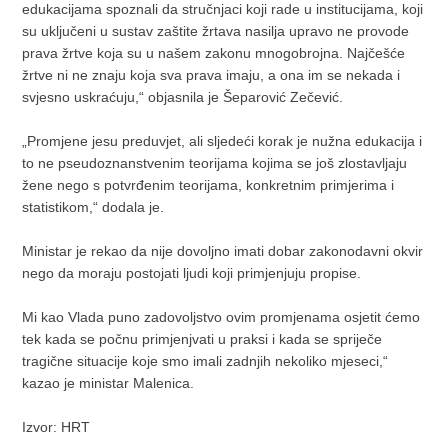
edukacijama spoznali da stručnjaci koji rade u institucijama, koji
su uključeni u sustav zaštite žrtava nasilja upravo ne provode
prava žrtve koja su u našem zakonu mnogobrojna. Najčešće
žrtve ni ne znaju koja sva prava imaju, a ona im se nekada i
svjesno uskraćuju,“ objasnila je Šeparović Zečević.
„Promjene jesu preduvjet, ali sljedeći korak je nužna edukacija i
to ne pseudoznanstvenim teorijama kojima se još zlostavljaju
žene nego s potvrđenim teorijama, konkretnim primjerima i
statistikom,“ dodala je.
Ministar je rekao da nije dovoljno imati dobar zakonodavni okvir
nego da moraju postojati ljudi koji primjenjuju propise.
Mi kao Vlada puno zadovoljstvo ovim promjenama osjetit ćemo
tek kada se počnu primjenjvati u praksi i kada se spriječe
tragične situacije koje smo imali zadnjih nekoliko mjeseci,“
kazao je ministar Malenica.
Izvor: HRT