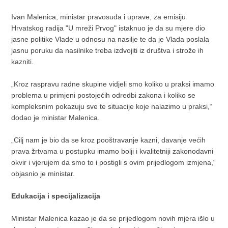
Ivan Malenica, ministar pravosuđa i uprave, za emisiju
Hrvatskog radija "U mreži Prvog" istaknuo je da su mjere dio
jasne politike Vlade u odnosu na nasilje te da je Vlada poslala
jasnu poruku da nasilnike treba izdvojiti iz društva i strože ih
kazniti.
„Kroz raspravu radne skupine vidjeli smo koliko u praksi imamo
problema u primjeni postojećih odredbi zakona i koliko se
kompleksnim pokazuju sve te situacije koje nalazimo u praksi,“
dodao je ministar Malenica.
„Cilj nam je bio da se kroz pooštravanje kazni, davanje većih
prava žrtvama u postupku imamo bolji i kvalitetniji zakonodavni
okvir i vjerujem da smo to i postigli s ovim prijedlogom izmjena,“
objasnio je ministar.
Edukacija i specijalizacija
Ministar Malenica kazao je da se prijedlogom novih mjera išlo u