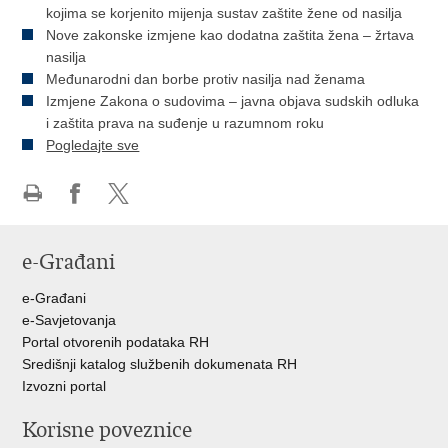
kojima se korjenito mijenja sustav zaštite žene od nasilja
Nove zakonske izmjene kao dodatna zaštita žena – žrtava
nasilja
Međunarodni dan borbe protiv nasilja nad ženama
Izmjene Zakona o sudovima – javna objava sudskih odluka
i zaštita prava na suđenje u razumnom roku
Pogledajte sve
Ispiši
Podijeli
Podijeli
stranicu
na
na
e-Građani
Facebooku
Twitteru
e-Građani
e-Savjetovanja
Portal otvorenih podataka RH
Središnji katalog službenih dokumenata RH
Izvozni portal
Korisne poveznice