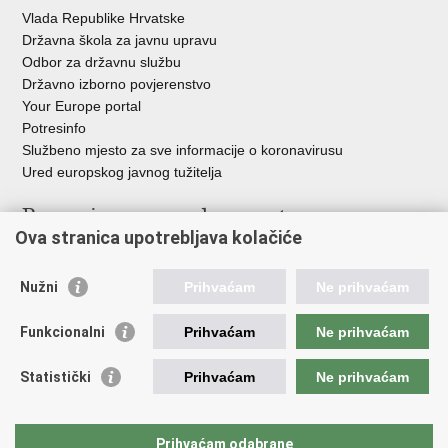
Vlada Republike Hrvatske
Državna škola za javnu upravu
Odbor za državnu službu
Državno izborno povjerenstvo
Your Europe portal
Potresinfo
Službeno mjesto za sve informacije o koronavirusu
Ured europskog javnog tužitelja
Poveznice pravosudnog sustava
Ova stranica upotrebljava kolačiće
Portal sudova
Državno odvjetništvo
Nužni
Prihvaćam
Ne prihvaćam
Ured za suzbijanje korupcije i organiziranog kriminaliteta
Državno sudbeno vijeće
Funkcionalni
Prihvaćam
Ne prihvaćam
Državnoodvjetničko vijeće
Pravosudna akademija
Statistički
Prihvaćam
Ne prihvaćam
Hrvatska odvjetnička komora
Hrvatska javnobilježnička komora
Europski pravosudni portal
Prihvaćam odabrane