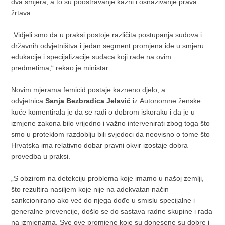
dva smjera, a to su pooštravanje kazni i osnaživanje prava
žrtava.
„Vidjeli smo da u praksi postoje različita postupanja sudova i
državnih odvjetništva i jedan segment promjena ide u smjeru
edukacije i specijalizacije sudaca koji rade na ovim
predmetima,“ rekao je ministar.
Novim mjerama femicid postaje kazneno djelo, a
odvjetnica
Sanja Bezbradica Jelavić
iz Autonomne ženske
kuće komentirala je da se radi o dobrom iskoraku i da je u
izmjene zakona bilo vrijedno i važno intervenirati zbog toga što
smo u proteklom razdoblju bili svjedoci da neovisno o tome što
Hrvatska ima relativno dobar pravni okvir izostaje dobra
provedba u praksi.
„S obzirom na detekciju problema koje imamo u našoj zemlji,
što rezultira nasiljem koje nije na adekvatan način
sankcionirano ako već do njega dođe u smislu specijalne i
generalne prevencije, došlo se do sastava radne skupine i rada
na izmjenama. Sve ove promjene koje su donesene su dobre i