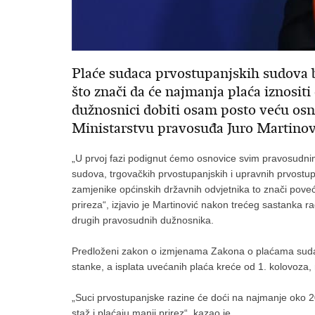
Plaće sudaca prvostupanjskih sudova bi
što znači da će najmanja plaća iznositi
dužnosnici dobiti osam posto veću osno
Ministarstvu pravosuđa Juro Martinov
„U prvoj fazi podignut ćemo osnovice svim pravosudni
sudova, trgovačkih prvostupanjskih i upravnih prvostu
zamjenike općinskih državnih odvjetnika to znači poveć
prireza“, izjavio je Martinović nakon trećeg sastanka 
drugih pravosudnih dužnosnika.
Predloženi zakon o izmjenama Zakona o plaćama sudaca
stanke, a isplata uvećanih plaća kreće od 1. kolovoza, n
„Suci prvostupanjske razine će doći na najmanje oko 200
staž i plaćaju manji prirez“, kazao je.