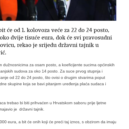
t će od 1. kolovoza veće za 22 do 24 posto,
 oko dvije tisuće eura, dok će svi pravosudni
vicu, rekao je srijedu državni tajnik u
ić.
m dužnosnicima za osam posto, a koeficijente sucima općinskih
panjskih sudova za oko 14 posto. Za suce prvog stupnja i
anje od 22 do 24 posto, što ovisi o drugim stvarima poput
radne skupine koja se bavi pitanjem uređenja plaća sudaca i
 trebao bi biti prihvaćen u Hrvatskom saboru prije ljetne
ajavio je državni tajnik.
0 eura, a bit će onih koji će preći taj iznos, s obzirom da imaju