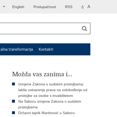
A
English
Pristupačnost
RSS
A
talna transformacija
Kontakti
Možda vas zanima i...
Izmjene Zakona o sudskim pristojbama:
lakše ostvarenje prava na oslobođenje od
pristojbe za osobe s invaliditetom
Na Saboru izmjene Zakona o sudskim
pristojbama
Državni tajnik Martinović u Saboru