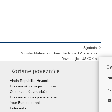
Sljedeća
Ministar Malenica u Dnevniku Nove TV o ostavci
Ravnateljice USKOK-a
Ov
Korisne poveznice
P
Nu
Vlada Republike Hrvatske
Por
Državna škola za javnu upravu
Drž
Fu
Odbor za državnu službu
Ure
Državno izborno povjerenstvo
Drž
St
Your Europe portal
Drž
Potresinfo
Pra