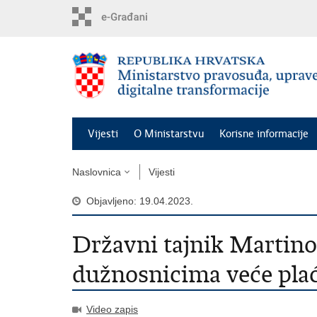
Preskoči
na
glavni
sadržaj
Vijesti
O Ministarstvu
Korisne informacije
Naslovnica
Vijesti
Objavljeno: 19.04.2023.
Državni tajnik Martin
dužnosnicima veće pla
Video zapis