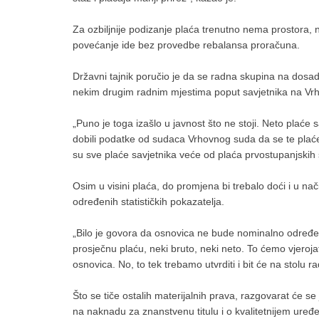
Za ozbiljnije podizanje plaća trenutno nema prostora,
povećanje ide bez provedbe rebalansa proračuna.
Državni tajnik poručio je da se radna skupina na dos
nekim drugim radnim mjestima poput savjetnika na V
„Puno je toga izašlo u javnost što ne stoji. Neto pla
dobili podatke od sudaca Vrhovnog suda da se te plaće
su sve plaće savjetnika veće od plaća prvostupanjskih 
Osim u visini plaća, do promjena bi trebalo doći i u nač
određenih statističkih pokazatelja.
„Bilo je govora da osnovica ne bude nominalno određ
prosječnu plaću, neki bruto, neki neto. To ćemo vjeroja
osnovica. No, to tek trebamo utvrditi i bit će na stolu r
Što se tiče ostalih materijalnih prava, razgovarat će 
na naknadu za znanstvenu titulu i o kvalitetnijem uređe