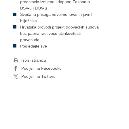
predstavio izmjene i dopune Zakona o
DSV-u i DOV-u
Svečana prisega novoimenovanih javnih
bilježnika
Hrvatska provodi projekt trgovačkih sudova
bez papira radi veće učinkovitosti
pravosuđa
Pogledajte sve
Ispiši stranicu
Podijeli na Facebooku
Podijeli na Twitteru