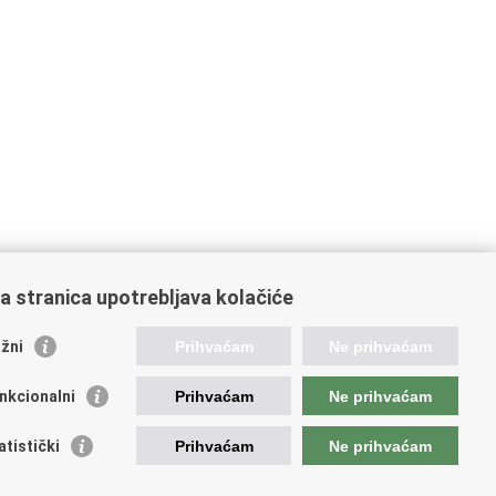
a stranica upotrebljava kolačiće
oveznice pravosudnog sustava
žni
Prihvaćam
Ne prihvaćam
tal sudova
avno odvjetništvo
nkcionalni
Prihvaćam
Ne prihvaćam
d za suzbijanje korupcije i organiziranog kriminaliteta
avno sudbeno vijeće
atistički
Prihvaćam
Ne prihvaćam
avnoodvjetničko vijeće
vosudna akademija