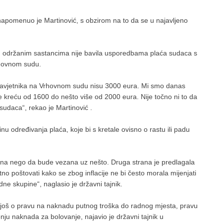
 napomenuo je Martinović, s obzirom na to da se u najavljeno
ad održanim sastancima nije bavila usporedbama plaća sudaca s
rhovnom sudu.
će savjetnika na Vrhovnom sudu nisu 3000 eura. Mi smo danas
 kreću od 1600 do nešto više od 2000 eura. Nije točno ni to da
sudaca“, rekao je Martinović .
inu određivanja plaća, koje bi s kretale ovisno o rastu ili padu
ena nego da bude vezana uz nešto. Druga strana je predlagala
tno poštovati kako se zbog inflacije ne bi često morala mijenjati
adne skupine“, naglasio je državni tajnik.
se još o pravu na naknadu putnog troška do radnog mjesta, pravu
nju naknada za bolovanje, najavio je državni tajnik u