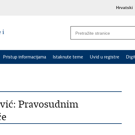
Hrvatski
Pristup informacijama
Istaknute teme
Uvid u registre
Digi
ović: Pravosudnim
će