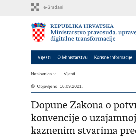
Preskoči
na
glavni
sadržaj
Vijesti
O Ministarstvu
Korisne informacije
Naslovnica
Vijesti
Objavljeno: 16.09.2021.
Dopune Zakona o potv
konvencije o uzajamno
kaznenim stvarima pre