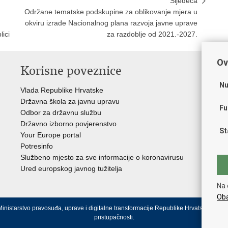
Sljedeća
Održane tematske podskupine za oblikovanje mjera u
okviru izrade Nacionalnog plana razvoja javne uprave
ici
za razdoblje od 2021.-2027.
Ov
Korisne poveznice
P
Nu
Vlada Republike Hrvatske
Por
Državna škola za javnu upravu
Drž
Fu
Odbor za državnu službu
Ure
Državno izborno povjerenstvo
Drž
St
Your Europe portal
Drž
Potresinfo
Pra
Službeno mjesto za sve informacije o koronavirusu
Hrv
Ured europskog javnog tužitelja
Hrv
Eur
Na 
Oba
inistarstvo pravosuđa, uprave i digitalne transformacije Republike Hrvatske.
Uvjeti
pristupačnosti
.