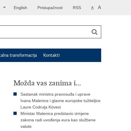
A
English
Pristupačnost
RSS
A
talna transformacija
Kontakti
Možda vas zanima i...
Sastanak ministra pravosuđa i uprave
Ivana Malenice i glavne europske tužiteljice
Laure Codruţa Kövesi
Ministar Malenica predstavio izmjene
zakona radi uvođenja eura kao službene
valute