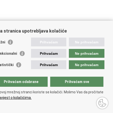
a stranica upotrebljava kolačiće
oveznice pravosudnog sustava
žni
Prihvaćam
Ne prihvaćam
tal sudova
avno odvjetništvo
nkcionalni
Prihvaćam
Ne prihvaćam
d za suzbijanje korupcije i organiziranog kriminaliteta
avno sudbeno vijeće
atistički
Prihvaćam
Ne prihvaćam
avnoodvjetničko vijeće
vosudna akademija
atska odvjetnička komora
Prihvaćam odabrane
Prihvaćam sve
atska javnobilježnička komora
opski pravosudni portal
ovoj mrežnoj stranci koriste se kolačići. Molimo Vas da pročitate
vijest o kolačićima.
 korištenja
.
Izjava o