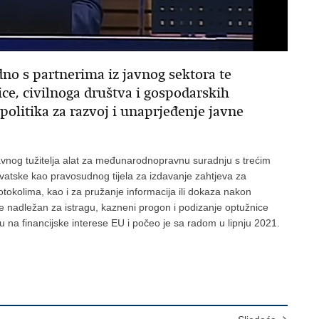
no s partnerima iz javnog sektora te
ce, civilnoga društva i gospodarskih
politika za razvoj i unaprjeđenje javne
javnog tužitelja alat za međunarodnopravnu suradnju s trećim
tske kao pravosudnog tijela za izdavanje zahtjeva za
okolima, kao i za pružanje informacija ili dokaza nakon
je nadležan za istragu, kazneni progon i podizanje optužnice
ječu na financijske interese EU i počeo je sa radom u lipnju 2021.