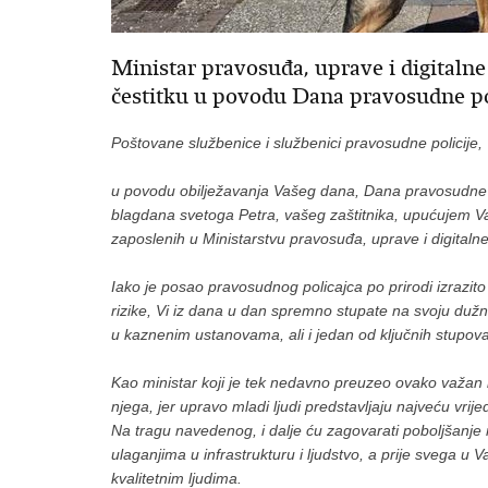
Ministar pravosuđa, uprave i digitaln
čestitku u povodu Dana pravosudne poli
Poštovane službenice i službenici pravosudne policije,
u povodu obilježavanja Vašeg dana, Dana pravosudne po
blagdana svetoga Petra, vašeg zaštitnika, upućujem Va
zaposlenih u Ministarstvu pravosuđa, uprave i digitalne
Iako je posao pravosudnog policajca po prirodi izrazi
rizike, Vi iz dana u dan spremno stupate na svoju dužn
u kaznenim ustanovama, ali i jedan od ključnih stupova
Kao ministar koji je tek nedavno preuzeo ovako važan
njega, jer upravo mladi ljudi predstavljaju najveću vrij
Na tragu navedenog, i dalje ću zagovarati poboljšanje 
ulaganjima u infrastrukturu i ljudstvo, a prije svega u 
kvalitetnim ljudima.