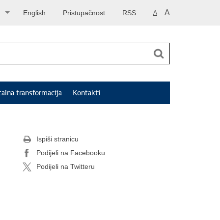
A
English
Pristupačnost
RSS
A
talna transformacija
Kontakti
Ispiši stranicu
Podijeli na Facebooku
Podijeli na Twitteru