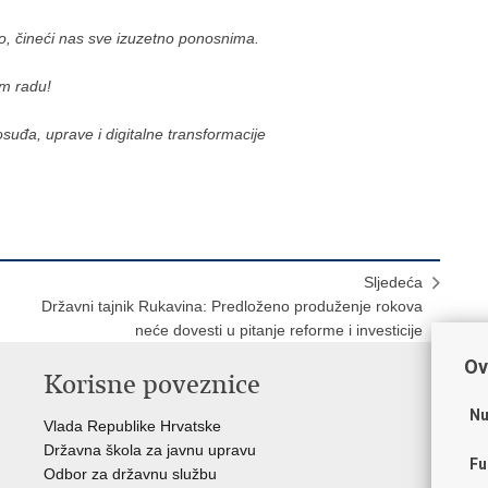
o, čineći nas sve izuzetno ponosnima.
em radu!
suđa, uprave i digitalne transformacije
Sljedeća
Državni tajnik Rukavina: Predloženo produženje rokova
neće dovesti u pitanje reforme i investicije
Ov
Korisne poveznice
P
Nu
Vlada Republike Hrvatske
Por
Državna škola za javnu upravu
Drž
Fu
Odbor za državnu službu
Ure