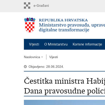
Preskoči
na
glavni
sadržaj
Vijesti
O Ministarstvu
Korisne informacije
Naslovnica
Vijesti
Objavljeno: 28.06.2024.
Čestitka ministra Habi
Dana pravosudne polici