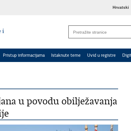
Hrvatski
Pristup informacijama
Istaknute teme
Uvid u registre
Digi
jana u povodu obilježavanja
je