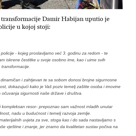
e transformacije Damir Habijan uputio je
cije u kojoj stoji:
licije - kojeg proslavljamo već 3. godinu za redom - te
m iskrene čestitke u svoje osobno ime, kao i uime svih
 transformacije.
to dinamičan i zahtjevan te sa sobom donosi brojne sigurnosne
ost, dokazujući kako je Vaš poziv temelj zaštite osoba i imovine
 očuvanja sigurnosti naše države i društva.
 i kompleksan resor- prepoznao sam važnost mladih unutar
ednost, nadu u budućnost i temelj razvoja zemlje.
materijalnih uvjeta za sve, stoga kao i do sada nastavljamo s
Vaše vještine i znanje, jer znamo da kvalitetan sustav počiva na