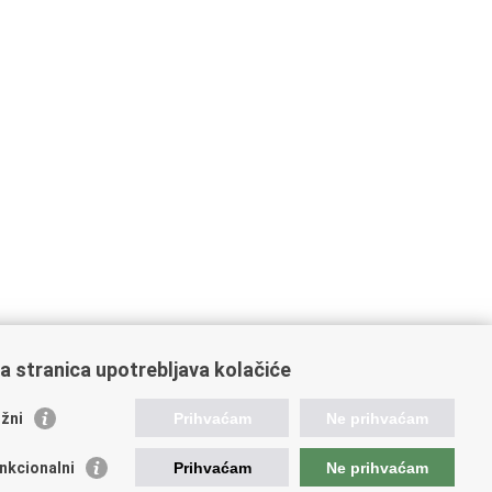
a stranica upotrebljava kolačiće
oveznice pravosudnog sustava
žni
Prihvaćam
Ne prihvaćam
tal sudova
avno odvjetništvo
nkcionalni
Prihvaćam
Ne prihvaćam
d za suzbijanje korupcije i organiziranog kriminaliteta