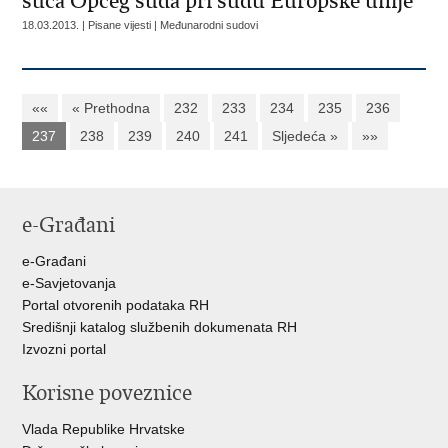
suca Općeg suda pri sudu Europske unije
18.03.2013. | Pisane vijesti | Međunarodni sudovi
««
« Prethodna
232
233
234
235
236
237
238
239
240
241
Sljedeća »
»»
e-Građani
e-Građani
e-Savjetovanja
Portal otvorenih podataka RH
Središnji katalog službenih dokumenata RH
Izvozni portal
Korisne poveznice
Vlada Republike Hrvatske