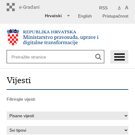
Preskoči
na
A
RSS
A
glavni
Hrvatski
English
Pristupačnost
sadržaj
Vijesti
Filtrirajte vijesti: