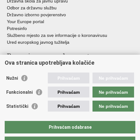
Državna škola za javnu upravu
Odbor za državnu službu
Državno izborno povjerenstvo
Your Europe portal
Potresinfo
Službeno mjesto za sve informacije o koronavirusu
Ured europskog javnog tužitelja
Poveznice pravosudnog sustava
Ova stranica upotrebljava kolačiće
Portal sudova
Državno odvjetništvo
Nužni
Prihvaćam
Ne prihvaćam
Ured za suzbijanje korupcije i organiziranog kriminaliteta
Državno sudbeno vijeće
Funkcionalni
Prihvaćam
Ne prihvaćam
Državnoodvjetničko vijeće
Pravosudna akademija
Statistički
Prihvaćam
Ne prihvaćam
Hrvatska odvjetnička komora
Hrvatska javnobilježnička komora
Europski pravosudni portal
Prihvaćam odabrane