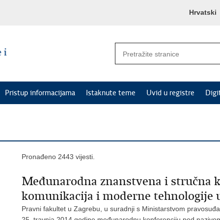
Hrvatski
Pristup informacijama
Istaknute teme
Uvid u registre
Digi
Pronađeno 2443 vijesti.
Međunarodna znanstvena i stručna ko
komunikacija i moderne tehnologije
Pravni fakultet u Zagrebu, u suradnji s Ministarstvom pravosuđ
25. travnja 2014 godine međunarodnu konferenciju pod nazivom: