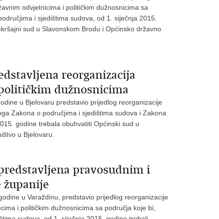
avnim odvjetnicima i političkim dužnosnicima sa
odručjima i sjedištima sudova, od 1. siječnja 2015.
ekršajni sud u Slavonskom Brodu i Općinsko državno
dstavljena reorganizacija
političkim dužnosnicima
godine u Bjelovaru predstavio prijedlog reorganizacije
oga Zakona o područjima i sjedištima sudova i Zakona
2015. godine trebala obuhvatiti Općinski sud u
ištvo u Bjelovaru.
predstavljena pravosudnim i
 županije
 godine u Varaždinu, predstavio prijedlog reorganizacije
ma i političkim dužnosnicima sa područja koje bi,
tima sudova, od 1. siječnja 2015. godine trebali