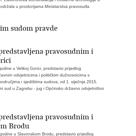
 održala u prostorijama Ministarstva pravosuđa.
nim sudom pravde
 predstavljena pravosudnim i
rici
odine u Velikoj Gorici, predstavio prijedlog
avnim odvjetnicima i političkim dužnosnicima s
odručjima i sjedištima sudova, od 1. siječnja 2015.
jni sud u Zagrebu - jug i Općinsko državno odvjetništvo
predstavljena pravosudnim i
kom Brodu
. godine u Slavonskom Brodu, predstavio prijedlog