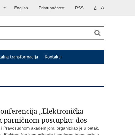
A
English
Pristupačnost
RSS
A
talna transformacija
Kontakti
nferencija „Elektronička
 u parničnom postupku: dos
a i Pravosudnom akademijom, organizirao je u petak,
 Elektronička komunikacija i moderne tehnologije u