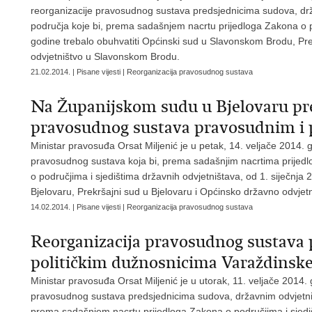
reorganizacije pravosudnog sustava predsjednicima sudova, drž
područja koje bi, prema sadašnjem nacrtu prijedloga Zakona o p
godine trebalo obuhvatiti Općinski sud u Slavonskom Brodu, Pr
odvjetništvo u Slavonskom Brodu.
21.02.2014. | Pisane vijesti | Reorganizacija pravosudnog sustava
Na Županijskom sudu u Bjelovaru pre
pravosudnog sustava pravosudnim i 
Ministar pravosuđa Orsat Miljenić je u petak, 14. veljače 2014. 
pravosudnog sustava koja bi, prema sadašnjim nacrtima prijedl
o područjima i sjedištima državnih odvjetništava, od 1. siječnja 
Bjelovaru, Prekršajni sud u Bjelovaru i Općinsko državno odvjetn
14.02.2014. | Pisane vijesti | Reorganizacija pravosudnog sustava
Reorganizacija pravosudnog sustava 
političkim dužnosnicima Varaždinske
Ministar pravosuđa Orsat Miljenić je u utorak, 11. veljače 2014.
pravosudnog sustava predsjednicima sudova, državnim odvjetnici
prema sadašnjem nacrtu prijedloga Zakona o područjima i sjediš