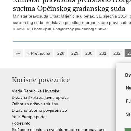
sucima Općinskog građanskog suda
Ministar pravosuđa Orsat Miljenić je u petak, 31. siječnja 20
sucima tog suda predstavio prijedlog reorganizacije pravosudno
03.02.2014. | Pisane vijesti | Reorganizacija pravosudnog sustava
««
« Prethodna
228
229
230
231
232
2
Ov
Korisne poveznice
P
Nu
Vlada Republike Hrvatske
Por
Državna škola za javnu upravu
Drž
Fu
Odbor za državnu službu
Ure
Državno izborno povjerenstvo
Drž
St
Your Europe portal
Drž
Potresinfo
Pra
Službeno mjesto za sve informacije o koronavirusu
Hrv