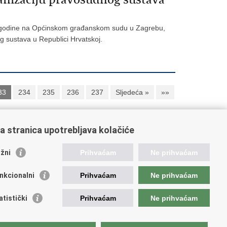
14. godine na Općinskom građanskom sudu u Zagrebu,
g sustava u Republici Hrvatskoj.
33
234
235
236
237
Sljedeća »
»»
a stranica upotrebljava kolačiće
oveznice pravosudnog sustava
žni
Prihvaćam
Ne prihvaćam
tal sudova
avno odvjetništvo
nkcionalni
Prihvaćam
Ne prihvaćam
d za suzbijanje korupcije i organiziranog kriminaliteta
avno sudbeno vijeće
atistički
Prihvaćam
Ne prihvaćam
avnoodvjetničko vijeće
vosudna akademija
atska odvjetnička komora