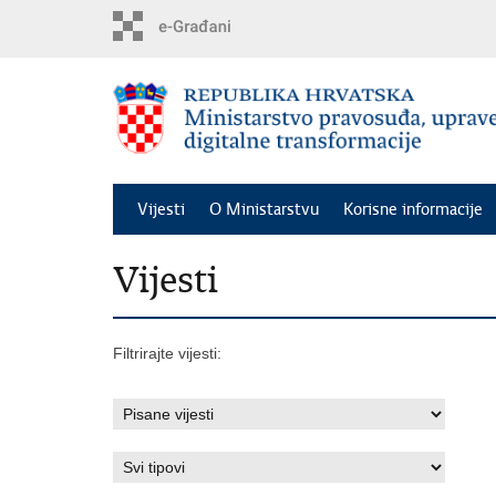
Preskoči
na
glavni
sadržaj
Vijesti
O Ministarstvu
Korisne informacije
Vijesti
Filtrirajte vijesti: