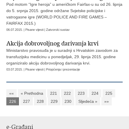
Pod motom “Igre heroja” u američkom Fairfax-u su od 26. lipnja
do 5. srpnja 2015. godine održane Svjetske policijske i
vatrogasne igre (WORLD POLICE AND FIRE GAMES –
FAIRFAX 2015.)
06.07.2015. | Pisane vijesti | Zatvorski sustav
Akcija dobrovoljnog darivanja krvi
Ministarstvo pravosuđa je u suradnji s Hrvatskim zavodom za
transfuzijsku medicinu u ponedjeljak, 29. lipnja 2015. godine
organiziralo akciju dobrovoljnog darivanja krvi.
03.07.2015. | Pisane vijesti | Priopćenja i prezentacije
««
« Prethodna
221
222
223
224
225
226
227
228
229
230
Sljedeća »
»»
e-Građani