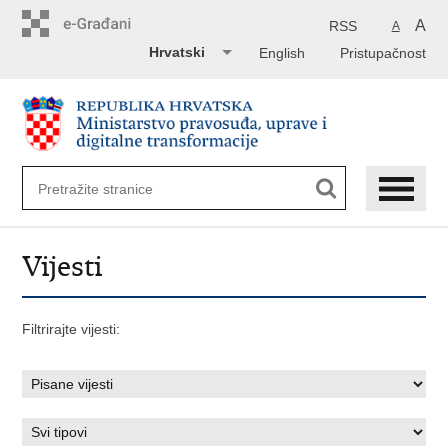
Preskoči
na
A
RSS
A
glavni
Hrvatski
English
Pristupačnost
sadržaj
Vijesti
Filtrirajte vijesti: