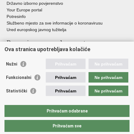
Državno izborno povjerenstvo
Your Europe portal
Potresinfo
Službeno mjesto za sve informacije o koronavirusu
Ured europskog javnog tužitelja
Poveznice pravosudnog sustava
Ova stranica upotrebljava kolačiće
Portal sudova
Državno odvjetništvo
Nužni
Prihvaćam
Ne prihvaćam
Ured za suzbijanje korupcije i organiziranog kriminaliteta
Državno sudbeno vijeće
Funkcionalni
Prihvaćam
Ne prihvaćam
Državnoodvjetničko vijeće
Pravosudna akademija
Statistički
Prihvaćam
Ne prihvaćam
Hrvatska odvjetnička komora
Hrvatska javnobilježnička komora
Europski pravosudni portal
Prihvaćam odabrane
Prihvaćam sve
Povratak na vrh