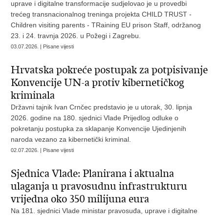
uprave i digitalne transformacije sudjelovao je u provedbi
trećeg transnacionalnog treninga projekta CHILD TRUST -
Children visiting parents - TRaining EU prison Staff, održanog
23. i 24. travnja 2026. u Požegi i Zagrebu.
03.07.2026. | Pisane vijesti
Hrvatska pokreće postupak za potpisivanje
Konvencije UN-a protiv kibernetičkog
kriminala
Državni tajnik Ivan Crnčec predstavio je u utorak, 30. lipnja
2026. godine na 180. sjednici Vlade Prijedlog odluke o
pokretanju postupka za sklapanje Konvencije Ujedinjenih
naroda vezano za kibernetički kriminal.
02.07.2026. | Pisane vijesti
Sjednica Vlade: Planirana i aktualna
ulaganja u pravosudnu infrastrukturu
vrijedna oko 350 milijuna eura
Na 181. sjednici Vlade ministar pravosuđa, uprave i digitalne