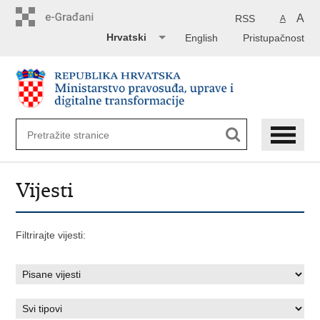
Preskoči
na
A
RSS
A
glavni
Hrvatski
English
Pristupačnost
sadržaj
Vijesti
Filtrirajte vijesti: