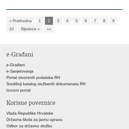
« Prethodna
1
2
3
4
5
6
7
8
9
10
Sljedeća »
»»
e-Građani
e-Građani
e-Savjetovanja
Portal otvorenih podataka RH
Središnji katalog službenih dokumenata RH
Izvozni portal
Korisne poveznice
Vlada Republike Hrvatske
Državna škola za javnu upravu
Odbor za državnu službu