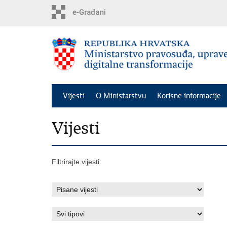
Preskoči
na
glavni
sadržaj
Vijesti
O Ministarstvu
Korisne informacije
Vijesti
Filtrirajte vijesti: