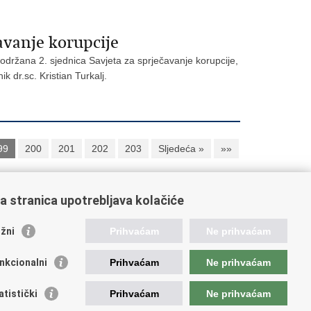
avanje korupcije
 održana 2. sjednica Savjeta za sprječavanje korupcije,
k dr.sc. Kristian Turkalj.
99
200
201
202
203
Sljedeća »
»»
a stranica upotrebljava kolačiće
oveznice pravosudnog sustava
žni
Prihvaćam
Ne prihvaćam
tal sudova
avno odvjetništvo
nkcionalni
Prihvaćam
Ne prihvaćam
d za suzbijanje korupcije i organiziranog kriminaliteta
avno sudbeno vijeće
atistički
Prihvaćam
Ne prihvaćam
avnoodvjetničko vijeće