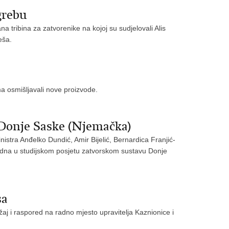
grebu
a tribina za zatvorenike na kojoj su sudjelovali Alis
leša.
ma osmišljavali nove proizvode.
 Donje Saske (Njemačka)
stra Anđelko Dundić, Amir Bijelić, Bernardica Franjić-
jedna u studijskom posjetu zatvorskom sustavu Donje
sa
aj i raspored na radno mjesto upravitelja Kaznionice i