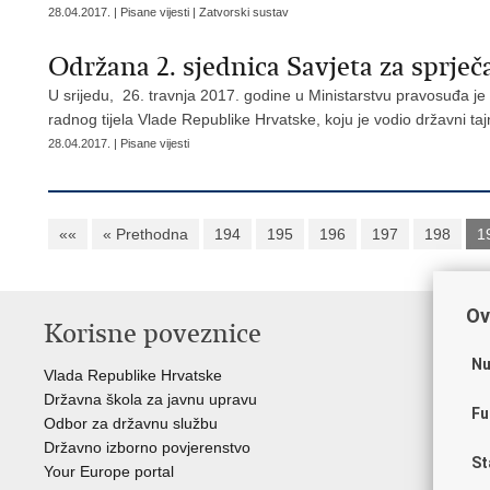
28.04.2017. | Pisane vijesti | Zatvorski sustav
Održana 2. sjednica Savjeta za sprječ
U srijedu, 26. travnja 2017. godine u Ministarstvu pravosuđa je
radnog tijela Vlade Republike Hrvatske, koju je vodio državni tajni
28.04.2017. | Pisane vijesti
««
« Prethodna
194
195
196
197
198
1
Ov
Korisne poveznice
P
Nu
Vlada Republike Hrvatske
Por
Državna škola za javnu upravu
Drž
Fu
Odbor za državnu službu
Ure
Državno izborno povjerenstvo
Drž
St
Your Europe portal
Drž