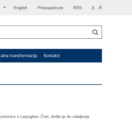
A
English
Pristupačnost
RSS
A
talna transformacija
Kontakti
nionice u Lepoglavi, Čret, došlo je do udaljenja