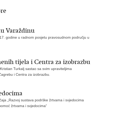
ore
du Varaždinu
a 2017. godine u radnom posjetu pravosudnom području u
nih tijela i Centra za izobrazbu
Kristian Turkalj sastao sa svim upraviteljima
Zagrebu i Centra za izobrazbu.
jedocima
ječaja „Razvoj sustava podrške žrtvama i svjedocima
 pomoć žrtvama i svjedocima“