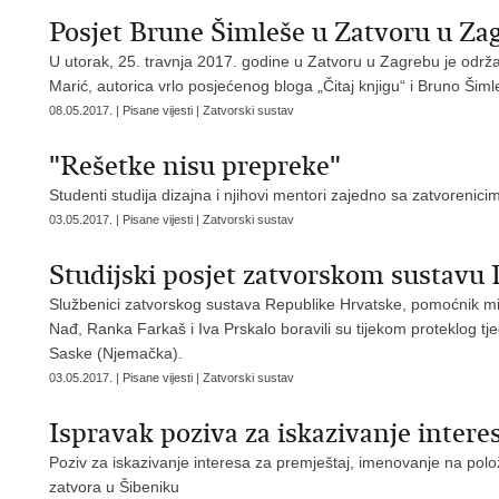
Posjet Brune Šimleše u Zatvoru u Za
U utorak, 25. travnja 2017. godine u Zatvoru u Zagrebu je održan
Marić, autorica vrlo posjećenog bloga „Čitaj knjigu“ i Bruno Šim
08.05.2017. | Pisane vijesti | Zatvorski sustav
"Rešetke nisu prepreke"
Studenti studija dizajna i njihovi mentori zajedno sa zatvorenici
03.05.2017. | Pisane vijesti | Zatvorski sustav
Studijski posjet zatvorskom sustavu
Službenici zatvorskog sustava Republike Hrvatske, pomoćnik mini
Nađ, Ranka Farkaš i Iva Prskalo boravili su tijekom proteklog t
Saske (Njemačka).
03.05.2017. | Pisane vijesti | Zatvorski sustav
Ispravak poziva za iskazivanje intere
Poziv za iskazivanje interesa za premještaj, imenovanje na polož
zatvora u Šibeniku