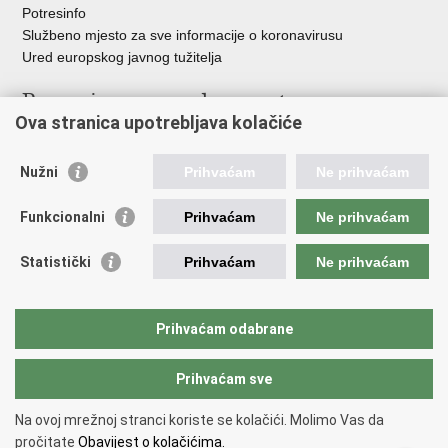
Potresinfo
Službeno mjesto za sve informacije o koronavirusu
Ured europskog javnog tužitelja
Poveznice pravosudnog sustava
Ova stranica upotrebljava kolačiće
Portal sudova
Državno odvjetništvo
Nužni
Prihvaćam
Ne prihvaćam
Ured za suzbijanje korupcije i organiziranog kriminaliteta
Državno sudbeno vijeće
Funkcionalni
Prihvaćam
Ne prihvaćam
Državnoodvjetničko vijeće
Pravosudna akademija
Statistički
Prihvaćam
Ne prihvaćam
Hrvatska odvjetnička komora
Hrvatska javnobilježnička komora
Europski pravosudni portal
Prihvaćam odabrane
Prihvaćam sve
Povratak na vrh
Copyright © 2026 Ministarstvo pravosuđa, uprave i digitalne
Na ovoj mrežnoj stranci koriste se kolačići. Molimo Vas da
transformacije Republike Hrvatske.
Uvjeti korištenja
.
Izjava o
pročitate
Obavijest o kolačićima.