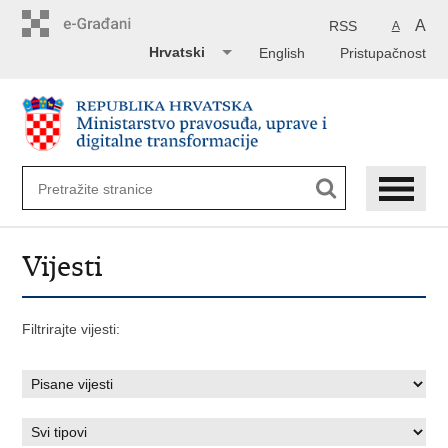
Preskoči
na
A
RSS
A
glavni
Hrvatski
English
Pristupačnost
sadržaj
Vijesti
Filtrirajte vijesti: