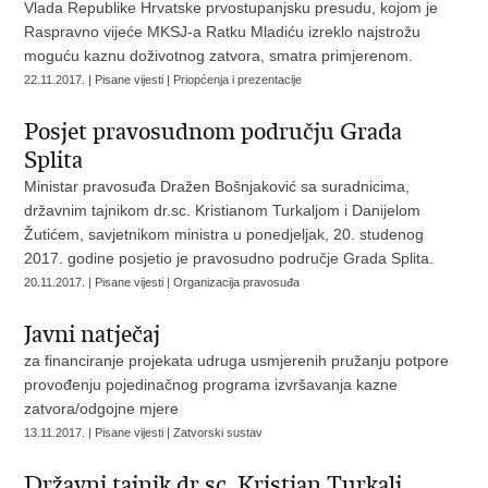
Vlada Republike Hrvatske prvostupanjsku presudu, kojom je
Raspravno vijeće MKSJ-a Ratku Mladiću izreklo najstrožu
moguću kaznu doživotnog zatvora, smatra primjerenom.
22.11.2017. | Pisane vijesti | Priopćenja i prezentacije
Posjet pravosudnom području Grada
Splita
Ministar pravosuđa Dražen Bošnjaković sa suradnicima,
državnim tajnikom dr.sc. Kristianom Turkaljom i Danijelom
Žutićem, savjetnikom ministra u ponedjeljak, 20. studenog
2017. godine posjetio je pravosudno područje Grada Splita.
20.11.2017. | Pisane vijesti | Organizacija pravosuđa
Javni natječaj
za financiranje projekata udruga usmjerenih pružanju potpore
provođenju pojedinačnog programa izvršavanja kazne
zatvora/odgojne mjere
13.11.2017. | Pisane vijesti | Zatvorski sustav
Državni tajnik dr.sc. Kristian Turkalj