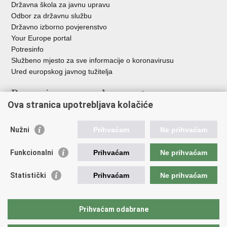
Državna škola za javnu upravu
Odbor za državnu službu
Državno izborno povjerenstvo
Your Europe portal
Potresinfo
Službeno mjesto za sve informacije o koronavirusu
Ured europskog javnog tužitelja
Poveznice pravosudnog sustava
Ova stranica upotrebljava kolačiće
Portal sudova
Državno odvjetništvo
Nužni
Prihvaćam
Ne prihvaćam
Ured za suzbijanje korupcije i organiziranog kriminaliteta
Državno sudbeno vijeće
Funkcionalni
Prihvaćam
Ne prihvaćam
Državnoodvjetničko vijeće
Pravosudna akademija
Statistički
Prihvaćam
Ne prihvaćam
Hrvatska odvjetnička komora
Hrvatska javnobilježnička komora
Europski pravosudni portal
Prihvaćam odabrane