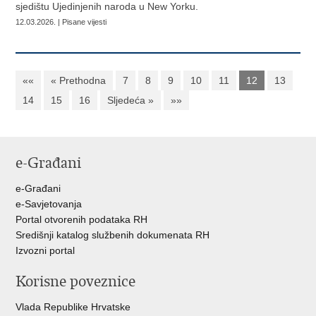
sjedištu Ujedinjenih naroda u New Yorku.
12.03.2026. | Pisane vijesti
««
« Prethodna
7
8
9
10
11
12
13
14
15
16
Sljedeća »
»»
e-Građani
e-Građani
e-Savjetovanja
Portal otvorenih podataka RH
Središnji katalog službenih dokumenata RH
Izvozni portal
Korisne poveznice
Vlada Republike Hrvatske