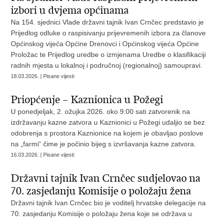
izbori u dvjema općinama
Na 154. sjednici Vlade državni tajnik Ivan Crnčec predstavio je
Prijedlog odluke o raspisivanju prijevremenih izbora za članove
Općinskog vijeća Općine Drenovci i Općinskog vijeća Općine
Proložac te Prijedlog uredbe o izmjenama Uredbe o klasifikaciji
radnih mjesta u lokalnoj i područnoj (regionalnoj) samoupravi.
18.03.2026. | Pisane vijesti
Priopćenje – Kaznionica u Požegi
U ponedjeljak, 2. ožujka 2026. oko 9:00 sati zatvorenik na
izdržavanju kazne zatvora u Kaznionici u Požegi udaljio se bez
odobrenja s prostora Kaznionice na kojem je obavljao poslove
na „farmi“ čime je počinio bijeg s izvršavanja kazne zatvora.
16.03.2026. | Pisane vijesti
Državni tajnik Ivan Crnčec sudjelovao na
70. zasjedanju Komisije o položaju žena
Državni tajnik Ivan Crnčec bio je voditelj hrvatske delegacije na
70. zasjedanju Komisije o položaju žena koje se održava u