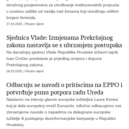
istražnog povjerenstva za utvrđivanje institucionalnih propusta
u sustavu zaštite od nasilja nad ženama koji rezultiraju velikim
brojem femicida.
27.03.2026. | Pisane vijesti
Sjednica Vlade: Izmjenama Prekršajnog
zakona nastavlja se s ubrzanjem postupaka
Na današnjoj sjednici Vlade Republike Hrvatske državni tajnik
Ivan Crnčec predstavio je prijedlog izmjena i dopuna
Prekršajnog zakona.
26.03.2026. | Pisane vijesti
Odbacuju se navodi o pritiscima na EPPO i
potvrđuje punu potpora radu Ureda
Nastavno na intervju glavne europske tužiteljice Laure Kövesi
koji je dala europskoj mreži Euroactiv, odlučno odbacujemo sve
zlonamjerne navode o napadima na delegirane europske
tužitelje ili postojanju dezinformacijske kampanje u Republici
Hrvatskoj.