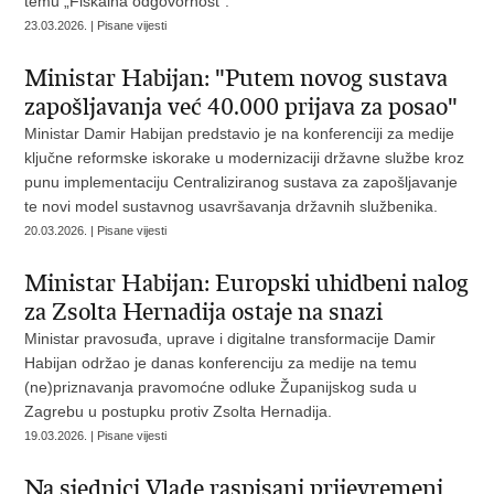
temu „Fiskalna odgovornost“.
23.03.2026. | Pisane vijesti
Ministar Habijan: "Putem novog sustava
zapošljavanja već 40.000 prijava za posao"
Ministar Damir Habijan predstavio je na konferenciji za medije
ključne reformske iskorake u modernizaciji državne službe kroz
punu implementaciju Centraliziranog sustava za zapošljavanje
te novi model sustavnog usavršavanja državnih službenika.
20.03.2026. | Pisane vijesti
Ministar Habijan: Europski uhidbeni nalog
za Zsolta Hernadija ostaje na snazi
Ministar pravosuđa, uprave i digitalne transformacije Damir
Habijan održao je danas konferenciju za medije na temu
(ne)priznavanja pravomoćne odluke Županijskog suda u
Zagrebu u postupku protiv Zsolta Hernadija.
19.03.2026. | Pisane vijesti
Na sjednici Vlade raspisani prijevremeni