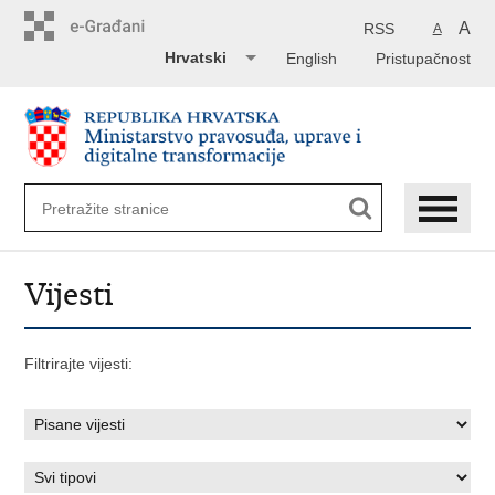
Preskoči
na
A
RSS
A
glavni
Hrvatski
English
Pristupačnost
sadržaj
Vijesti
Filtrirajte vijesti: