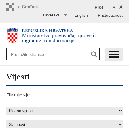
Preskoči
na
A
RSS
A
glavni
Hrvatski
English
Pristupačnost
sadržaj
Vijesti
Filtrirajte vijesti: