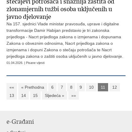
stečajevi potrošača i snažnija zaštita od
zlonamjernih tužbi osoba uključenih u
javno djelovanje
Na 157. sjednici Vlade ministar pravosuđa, uprave i digitalne
transformacije Damir Habijan predstavio je tri zakonska
prijedloga - Nacrt prijedloga zakona o izmjenama i dopunama
Zakona o obveznim odnosima, Nacrt prijedloga zakona o
izmjenama i dopuni Zakona o stečaju potrošača te Nacrt
prijedloga zakona o zaštiti osoba uključenih u javno djelovanje.
01.04.2026. | Pisane vijesti
««
« Prethodna
6
7
8
9
10
11
12
13
14
15
Sljedeća »
»»
e-Građani