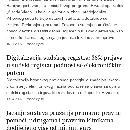
Habijan gostovao je u emisiji Prvog programa Hrvatskoga radija
„A sada Vlada“ u kojoj je govorio o izboru predsjednika
Vrhovnog suda te troje ustavnih sudaca, a dotaknuo se i
izmjena Prekršajnog zakona i Zakona o stečaju potrošača te
novog Zakona o zaštiti osoba uključenih u javno djelovanje, kao
i teme funkcionalnog spajanja jedinica lokalne samouprave.
15.04.2026. | Pisane vijesti
Digitalizacija sudskog registra: 86% prijava
u sudski registar podnosi se elektroničkim
putem
Digitalizacija hrvatskog pravosuđa postigla je značajan iskorak
u korištenju elektroničkog načina podnošenja prijava za upis u
sudski registar na trgovačkim sudovima u Republici Hrvatskoj
13.04.2026. | Pisane vijesti
Jačanje sustava pružanja primarne pravne
pomoći: udrugama i pravnim klinikama
dodijeljeno više od milijun eura