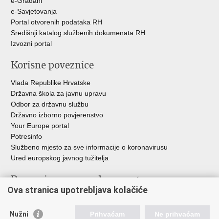
e-Građani
e-Savjetovanja
Portal otvorenih podataka RH
Središnji katalog službenih dokumenata RH
Izvozni portal
Korisne poveznice
Vlada Republike Hrvatske
Državna škola za javnu upravu
Odbor za državnu službu
Državno izborno povjerenstvo
Your Europe portal
Potresinfo
Službeno mjesto za sve informacije o koronavirusu
Ured europskog javnog tužitelja
Poveznice pravosudnog sustava
Ova stranica upotrebljava kolačiće
Portal sudova
Državno odvjetništvo
Nužni
Prihvaćam
Ne prihvaćam
Ured za suzbijanje korupcije i organiziranog kriminaliteta