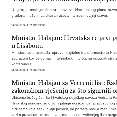
U tijeku je srednjoročno vrednovanje Nacionalnog plana razvo
građana može imati stvaran utjecaj na njezin daljnji razvoj.
06.05.2026. | Pisane vijesti
Ministar Habijan: Hrvatska će prvi 
u Lisabonu
Ministarstvo pravosuđa, uprave i digitalne transformacije te H
sporazum koji će domaćim tehnološkim tvrtkama osigurati strateš
konferencija
05.05.2026. | Pisane vijesti
Ministar Habijan za Vecernji list: 
zakonskom rješenju za što sigurniji o
Uhićenje bivšeg čelnika Hrvatskog skijaškog saveza Vedrana Pa
Hrvatskoj ponovno su otvorili pitanje učinkovitosti pravosudnog 
nizu tema koje zaokupljaju javnost, od porasta nasilja među mladi
vezi s pravosudnim imenovanjima, novinar Večernjeg lista razgo