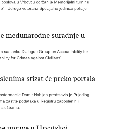
h poslova u Vrbovcu održan je Memorijalni turnir u
b“ i Udruge veterana Specijalne jedinice policije
anje međunarodne suradnje u
om sastanku Dialogue Group on Accountability for
ility for Crimes against Civilians“
slenima stizat će preko portala
ansformacije Damir Habijan predstavio je Prijedlog
ama zaštite podataka u Registru zaposlenih i
m službama.
ne uprave u Hrvatskoj