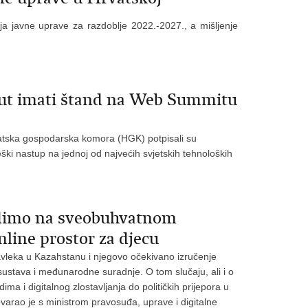
ja javne uprave za razdoblje 2022.-2027., a mišljenje
put imati štand na Web Summitu
rvatska gospodarska komora (HGK) potpisali su
ki nastup na jednoj od najvećih svjetskih tehnoloških
Radimo na sveobuhvatnom
nline prostor za djecu
vleka u Kazahstanu i njegovo očekivano izručenje
sustava i međunarodne suradnje. O tom slučaju, ali i o
ma i digitalnog zlostavljanja do političkih prijepora u
varao je s ministrom pravosuđa, uprave i digitalne