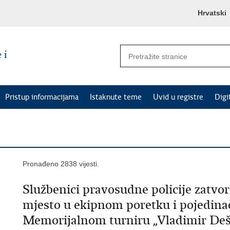
Hrvatski
Pristup informacijama
Istaknute teme
Uvid u registre
Digi
Pronađeno 2838 vijesti.
Službenici pravosudne policije zatvor
mjesto u ekipnom poretku i pojedina
Memorijalnom turniru „Vladimir Deš