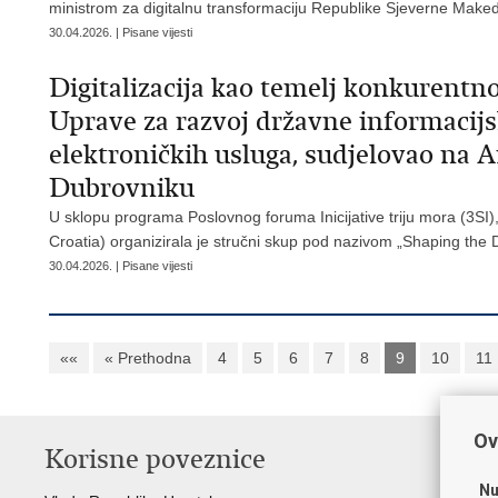
ministrom za digitalnu transformaciju Republike Sjeverne Mak
30.04.2026. | Pisane vijesti
Digitalizacija kao temelj konkurentn
Uprave za razvoj državne informacijs
elektroničkih usluga, sudjelovao n
Dubrovniku
U sklopu programa Poslovnog foruma Inicijative triju mora (3
Croatia) organizirala je stručni skup pod nazivom „Shaping the D
30.04.2026. | Pisane vijesti
««
« Prethodna
4
5
6
7
8
9
10
11
Ov
Korisne poveznice
P
Nu