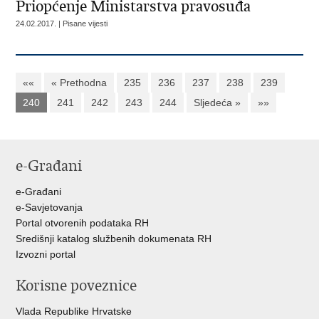
Priopćenje Ministarstva pravosuđa
24.02.2017. | Pisane vijesti
««
« Prethodna
235
236
237
238
239
240
241
242
243
244
Sljedeća »
»»
e-Građani
e-Građani
e-Savjetovanja
Portal otvorenih podataka RH
Središnji katalog službenih dokumenata RH
Izvozni portal
Korisne poveznice
Vlada Republike Hrvatske