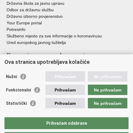
Državna škola za javnu upravu
Odbor za državnu službu
Državno izborno povjerenstvo
Your Europe portal
Potresinfo
Službeno mjesto za sve informacije o koronavirusu
Ured europskog javnog tužitelja
Poveznice pravosudnog sustava
Ova stranica upotrebljava kolačiće
Portal sudova
Državno odvjetništvo
Nužni
Prihvaćam
Ne prihvaćam
Ured za suzbijanje korupcije i organiziranog kriminaliteta
Državno sudbeno vijeće
Funkcionalni
Prihvaćam
Ne prihvaćam
Državnoodvjetničko vijeće
Pravosudna akademija
Statistički
Prihvaćam
Ne prihvaćam
Hrvatska odvjetnička komora
Hrvatska javnobilježnička komora
Europski pravosudni portal
Prihvaćam odabrane