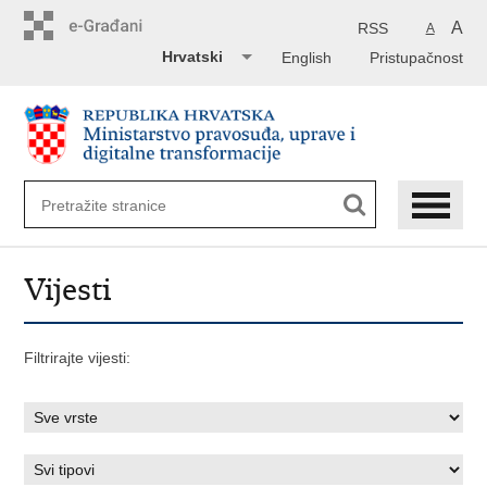
Preskoči
na
A
RSS
A
glavni
Hrvatski
English
Pristupačnost
sadržaj
Vijesti
Filtrirajte vijesti: