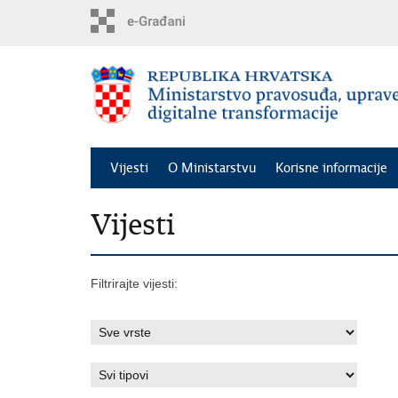
Preskoči
na
glavni
sadržaj
Vijesti
O Ministarstvu
Korisne informacije
Vijesti
Filtrirajte vijesti: