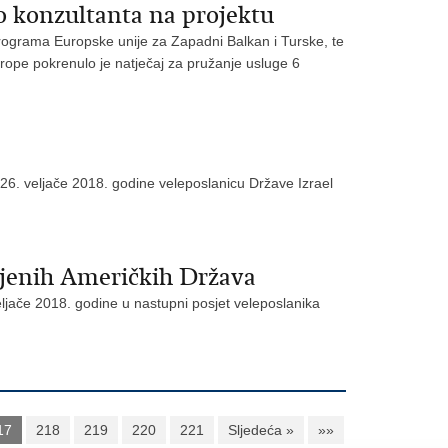
to konzultanta na projektu
rograma Europske unije za Zapadni Balkan i Turske, te
ope pokrenulo je natječaj za pružanje usluge 6
26. veljače 2018. godine veleposlanicu Države Izrael
njenih Američkih Država
ljače 2018. godine u nastupni posjet veleposlanika
17
218
219
220
221
Sljedeća »
»»