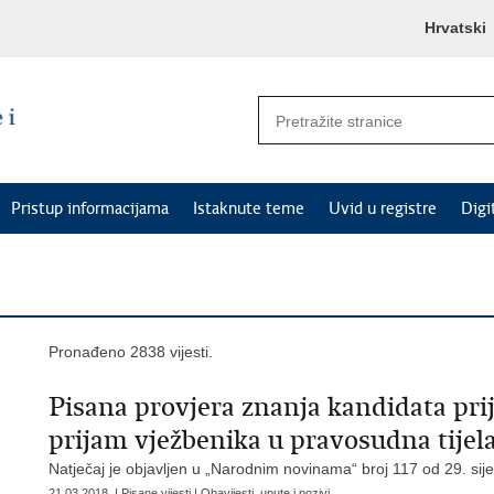
Hrvatski
Pristup informacijama
Istaknute teme
Uvid u registre
Digi
Pronađeno 2838 vijesti.
Pisana provjera znanja kandidata prij
prijam vježbenika u pravosudna tijel
Natječaj je objavljen u „Narodnim novinama“ broj 117 od 29. sij
21.03.2018. | Pisane vijesti | Obavijesti, upute i pozivi