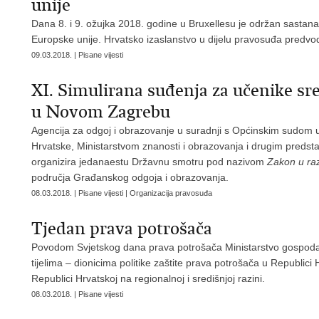
unije
Dana 8. i 9. ožujka 2018. godine u Bruxellesu je održan sastana
Europske unije. Hrvatsko izaslanstvo u dijelu pravosuđa predvo
09.03.2018. | Pisane vijesti
XI. Simulirana suđenja za učenike s
u Novom Zagrebu
Agencija za odgoj i obrazovanje u suradnji s Općinskim sud
Hrvatske, Ministarstvom znanosti i obrazovanja i drugim predst
organizira jedanaestu Državnu smotru pod nazivom
Zakon u ra
područja Građanskog odgoja i obrazovanja.
08.03.2018. | Pisane vijesti | Organizacija pravosuđa
Tjedan prava potrošača
Povodom Svjetskog dana prava potrošača Ministarstvo gospodars
tijelima – dionicima politike zaštite prava potrošača u Republic
Republici Hrvatskoj na regionalnoj i središnjoj razini.
08.03.2018. | Pisane vijesti