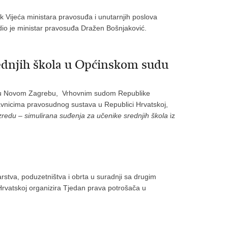
k Vijeća ministara pravosuđa i unutarnjih poslova
dio je ministar pravosuđa Dražen Bošnjaković.
rednjih škola u Općinskom sudu
om u Novom Zagrebu, Vrhovnim sudom Republike
avnicima pravosudnog sustava u Republici Hrvatskoj,
zredu – simulirana suđenja
za učenike srednjih škola
iz
tva, poduzetništva i obrta u suradnji sa drugim
i Hrvatskoj organizira Tjedan prava potrošača u