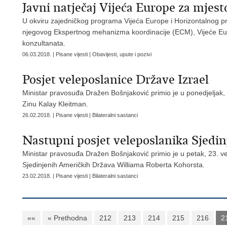
Javni natječaj Vijeća Europe za mjes
U okviru zajedničkog programa Vijeća Europe i Horizontalnog p
njegovog Ekspertnog mehanizma koordinacije (ECM), Vijeće Eur
konzultanata.
06.03.2018. | Pisane vijesti | Obavijesti, upute i pozivi
Posjet veleposlanice Države Izrael
Ministar pravosuđa Dražen Bošnjaković primio je u ponedjeljak, 
Zinu Kalay Kleitman.
26.02.2018. | Pisane vijesti | Bilateralni sastanci
Nastupni posjet veleposlanika Sjedi
Ministar pravosuđa Dražen Bošnjaković primio je u petak, 23. ve
Sjedinjenih Američkih Država Williama Roberta Kohorsta.
23.02.2018. | Pisane vijesti | Bilateralni sastanci
««
« Prethodna
212
213
214
215
216
2