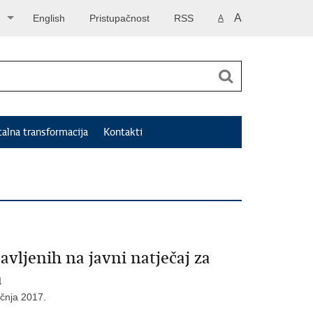
A
English
Pristupačnost
RSS
A
talna transformacija
Kontakti
avljenih na javni natječaj za
a
ečnja 2017.