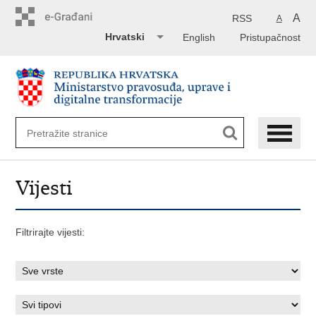
Preskoči
na
A
RSS
A
glavni
Hrvatski
English
Pristupačnost
sadržaj
Vijesti
Filtrirajte vijesti: