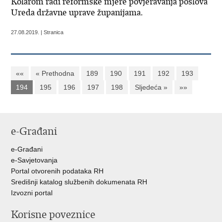
Kolarom radi reformske mjere povjeravanja poslova
Ureda državne uprave županijama.
27.08.2019. | Stranica
««
« Prethodna
189
190
191
192
193
194
195
196
197
198
Sljedeća »
»»
e-Građani
e-Građani
e-Savjetovanja
Portal otvorenih podataka RH
Središnji katalog službenih dokumenata RH
Izvozni portal
Korisne poveznice