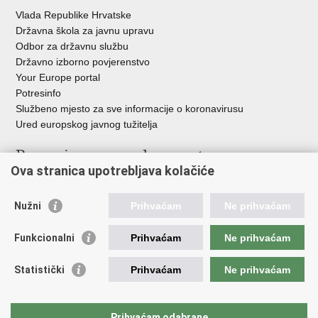
Vlada Republike Hrvatske
Državna škola za javnu upravu
Odbor za državnu službu
Državno izborno povjerenstvo
Your Europe portal
Potresinfo
Službeno mjesto za sve informacije o koronavirusu
Ured europskog javnog tužitelja
Poveznice pravosudnog sustava
Ova stranica upotrebljava kolačiće
Portal sudova
Državno odvjetništvo
Nužni
Prihvaćam
Ne prihvaćam
Ured za suzbijanje korupcije i organiziranog kriminaliteta
Državno sudbeno vijeće
Funkcionalni
Prihvaćam
Ne prihvaćam
Državnoodvjetničko vijeće
Pravosudna akademija
Statistički
Prihvaćam
Ne prihvaćam
Hrvatska odvjetnička komora
Hrvatska javnobilježnička komora
Europski pravosudni portal
Prihvaćam odabrane