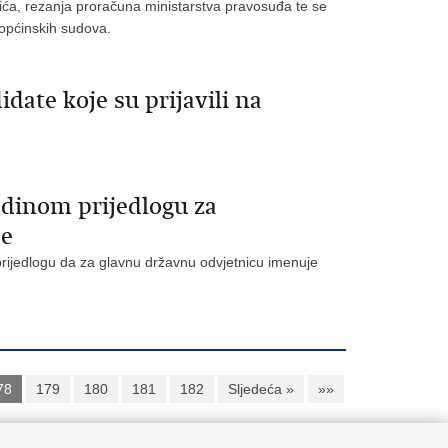
ća, rezanja proračuna ministarstva pravosuđa te se
općinskih sudova.
idate koje su prijavili na
adinom prijedlogu za
ce
prijedlogu da za glavnu državnu odvjetnicu imenuje
78
179
180
181
182
Sljedeća »
»»