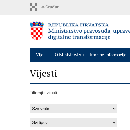
Preskoči
na
glavni
sadržaj
Vijesti
O Ministarstvu
Korisne informacije
Vijesti
Filtrirajte vijesti: