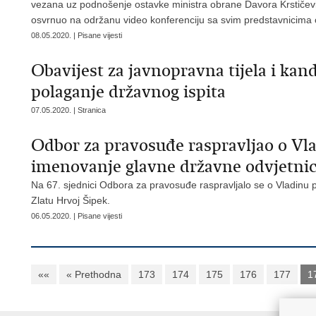
vezana uz podnošenje ostavke ministra obrane Davora Krstičevi
osvrnuo na održanu video konferenciju sa svim predstavnicima 
08.05.2020. | Pisane vijesti
Obavijest za javnopravna tijela i kand
polaganje državnog ispita
07.05.2020. | Stranica
Odbor za pravosuđe raspravljao o Vl
imenovanje glavne državne odvjetni
Na 67. sjednici Odbora za pravosuđe raspravljalo se o Vladinu 
Zlatu Hrvoj Šipek.
06.05.2020. | Pisane vijesti
««
« Prethodna
173
174
175
176
177
1