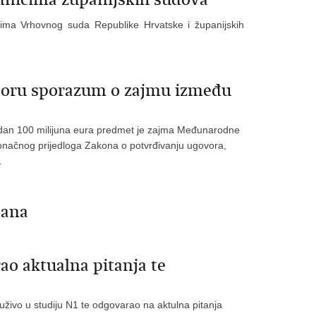
cima Vrhovnog suda Republike Hrvatske i županijskih
aboru sporazum o zajmu između
jedan 100 milijuna eura predmet je zajma Međunarodne
 konačnog prijedloga Zakona o potvrđivanju ugovora,
.
dana
o aktualna pitanja te
uživo u studiju N1 te odgovarao na aktulna pitanja