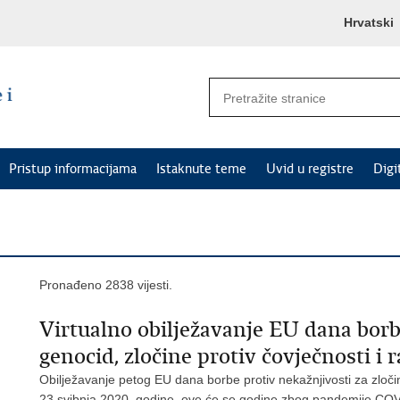
Hrvatski
Pristup informacijama
Istaknute teme
Uvid u registre
Digi
Pronađeno 2838 vijesti.
Virtualno obilježavanje EU dana borb
genocid, zločine protiv čovječnosti i 
Obilježavanje petog EU dana borbe protiv nekažnjivosti za zločine
23.svibnja 2020. godine, ove će se godine zbog pandemije COVI