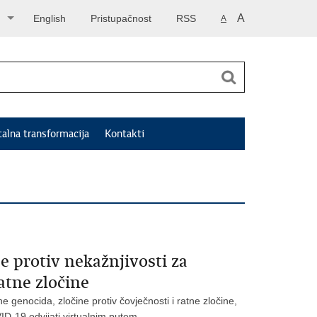
A
English
Pristupačnost
RSS
A
talna transformacija
Kontakti
e protiv nekažnjivosti za
ratne zločine
 genocida, zločine protiv čovječnosti i ratne zločine,
D-19 odvijati virtualnim putem.