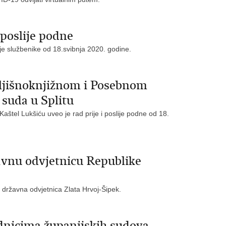
 poslije podne
oje službenike od 18.svibnja 2020. godine.
mljišnoknjižnom i Posebnom
suda u Splitu
 Kaštel Lukšiću uveo je rad prije i poslije podne od 18.
avnu odvjetnicu Republike
 državna odvjetnica Zlata Hrvoj-Šipek.
dnicima županijskih sudova