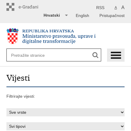
Preskoči
na
A
RSS
A
glavni
Hrvatski
English
Pristupačnost
sadržaj
Vijesti
Filtrirajte vijesti: