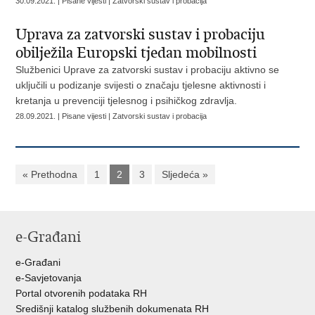
30.09.2021. | Pisane vijesti | Zatvorski sustav i probacija
Uprava za zatvorski sustav i probaciju
obilježila Europski tjedan mobilnosti
Službenici Uprave za zatvorski sustav i probaciju aktivno se
uključili u podizanje svijesti o značaju tjelesne aktivnosti i
kretanja u prevenciji tjelesnog i psihičkog zdravlja.
28.09.2021. | Pisane vijesti | Zatvorski sustav i probacija
« Prethodna
1
2
3
Sljedeća »
e-Građani
e-Građani
e-Savjetovanja
Portal otvorenih podataka RH
Središnji katalog službenih dokumenata RH