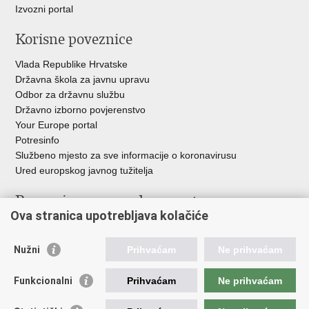
Izvozni portal
Korisne poveznice
Vlada Republike Hrvatske
Državna škola za javnu upravu
Odbor za državnu službu
Državno izborno povjerenstvo
Your Europe portal
Potresinfo
Službeno mjesto za sve informacije o koronavirusu
Ured europskog javnog tužitelja
Poveznice pravosudnog sustava
Ova stranica upotrebljava kolačiće
Portal sudova
Državno odvjetništvo
Nužni
Prihvaćam
Ne prihvaćam
Ured za suzbijanje korupcije i organiziranog kriminaliteta
Državno sudbeno vijeće
Funkcionalni
Prihvaćam
Ne prihvaćam
Državnoodvjetničko vijeće
Pravosudna akademija