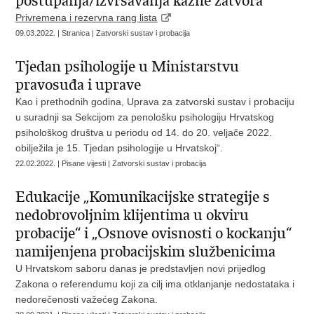
postupanja/izvršavanja kazne zatvora
Privremena i rezervna rang lista
09.03.2022. | Stranica | Zatvorski sustav i probacija
Tjedan psihologije u Ministarstvu
pravosuđa i uprave
Kao i prethodnih godina, Uprava za zatvorski sustav i probaciju
u suradnji sa Sekcijom za penološku psihologiju Hrvatskog
psihološkog društva u periodu od 14. do 20. veljače 2022.
obilježila je 15. Tjedan psihologije u Hrvatskoj“.
22.02.2022. | Pisane vijesti | Zatvorski sustav i probacija
Edukacije „Komunikacijske strategije s
nedobrovoljnim klijentima u okviru
probacije“ i „Osnove ovisnosti o kockanju“
namijenjena probacijskim službenicima
U Hrvatskom saboru danas je predstavljen novi prijedlog
Zakona o referendumu koji za cilj ima otklanjanje nedostataka i
nedorečenosti važećeg Zakona.