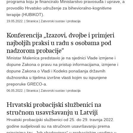
programa koju je financiralo Ministarstvo pravosuđa i uprave, a
provodilo Hrvatsko udruženje za bihevioralno-kognitivne
terapije (HUBIKOT).
19.05.2022. | Stranica | Zatvorski sustav i probacija
Konferencija „Izazovi, dvojbe i primjeri
najboljih praksi u radu s osobama pod
nadzorom probacije“
Ministar Malenica predstavio je na sjednici Vlade izmjene i
dopune Zakona o pravu na pristup informacijama, izmjene i
dopune Zakona o Vladi i Kodeks ponašanja državnih
dužnosnika u tijelima izvršne vlasti kojim su ispunjene
preporuke GRECO-a.
06.05.2022. | Stranica | Zatvorski sustav i probacija
Hrvatski probacijski službenici na
stručnom usavršavanju u Latviji
Hrvatski probacijski službenici od 25. do 29. travnja 2022.
godine sudjelovali su na stručnom usavršavanju prema
principima tzv. „Job shadowinga“ u probacijskim uredima u