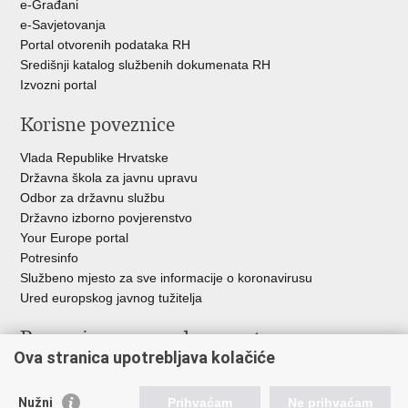
e-Građani
e-Savjetovanja
Portal otvorenih podataka RH
Središnji katalog službenih dokumenata RH
Izvozni portal
Korisne poveznice
Vlada Republike Hrvatske
Državna škola za javnu upravu
Odbor za državnu službu
Državno izborno povjerenstvo
Your Europe portal
Potresinfo
Službeno mjesto za sve informacije o koronavirusu
Ured europskog javnog tužitelja
Poveznice pravosudnog sustava
Ova stranica upotrebljava kolačiće
Portal sudova
Državno odvjetništvo
Nužni
Prihvaćam
Ne prihvaćam