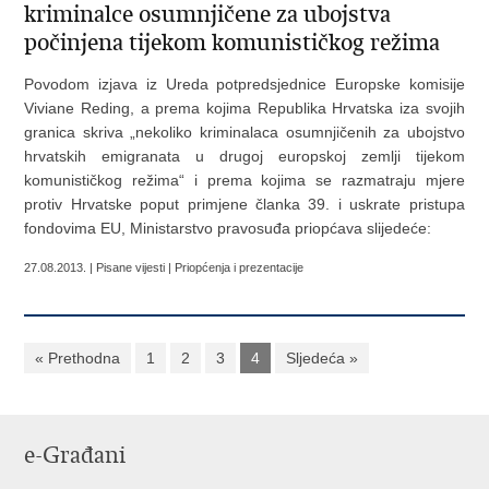
kriminalce osumnjičene za ubojstva
počinjena tijekom komunističkog režima
Povodom izjava iz Ureda potpredsjednice Europske komisije
Viviane Reding, a prema kojima Republika Hrvatska iza svojih
granica skriva „nekoliko kriminalaca osumnjičenih za ubojstvo
hrvatskih emigranata u drugoj europskoj zemlji tijekom
komunističkog režima“ i prema kojima se razmatraju mjere
protiv Hrvatske poput primjene članka 39. i uskrate pristupa
fondovima EU, Ministarstvo pravosuđa priopćava slijedeće:
27.08.2013. | Pisane vijesti | Priopćenja i prezentacije
« Prethodna
1
2
3
4
Sljedeća »
e-Građani