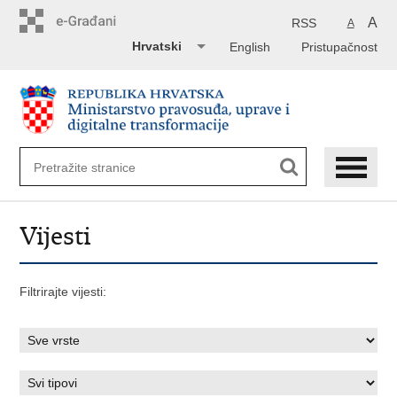
Preskoči
na
A
RSS
A
glavni
Hrvatski
English
Pristupačnost
sadržaj
Vijesti
Filtrirajte vijesti: