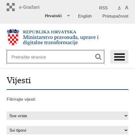
Preskoči
na
A
RSS
A
glavni
Hrvatski
English
Pristupačnost
sadržaj
Vijesti
Filtrirajte vijesti: