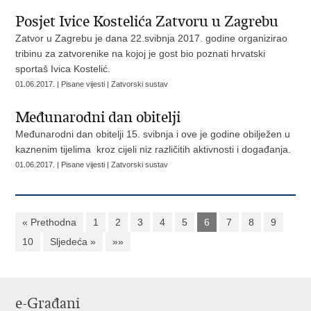
Posjet Ivice Kostelića Zatvoru u Zagrebu
Zatvor u Zagrebu je dana 22.svibnja 2017. godine organizirao
tribinu za zatvorenike na kojoj je gost bio poznati hrvatski
sportaš Ivica Kostelić.
01.06.2017. | Pisane vijesti | Zatvorski sustav
Međunarodni dan obitelji
Međunarodni dan obitelji 15. svibnja i ove je godine obilježen u
kaznenim tijelima kroz cijeli niz različitih aktivnosti i događanja.
01.06.2017. | Pisane vijesti | Zatvorski sustav
« Prethodna
1
2
3
4
5
6
7
8
9
10
Sljedeća »
»»
e-Građani