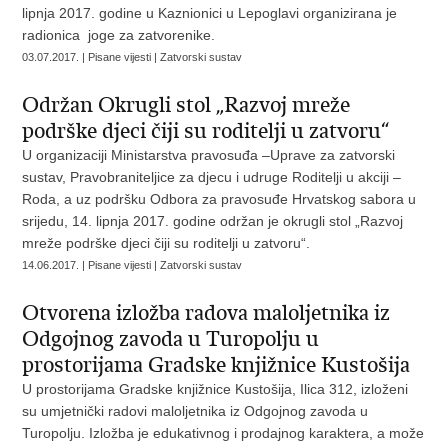
lipnja 2017. godine u Kaznionici u Lepoglavi organizirana je
radionica joge za zatvorenike.
03.07.2017. | Pisane vijesti | Zatvorski sustav
Održan Okrugli stol „Razvoj mreže
podrške djeci čiji su roditelji u zatvoru“
U organizaciji Ministarstva pravosuđa –Uprave za zatvorski
sustav, Pravobraniteljice za djecu i udruge Roditelji u akciji –
Roda, a uz podršku Odbora za pravosuđe Hrvatskog sabora u
srijedu, 14. lipnja 2017. godine održan je okrugli stol „Razvoj
mreže podrške djeci čiji su roditelji u zatvoru“.
14.06.2017. | Pisane vijesti | Zatvorski sustav
Otvorena izložba radova maloljetnika iz
Odgojnog zavoda u Turopolju u
prostorijama Gradske knjižnice Kustošija
U prostorijama Gradske knjižnice Kustošija, Ilica 312, izloženi
su umjetnički radovi maloljetnika iz Odgojnog zavoda u
Turopolju. Izložba je edukativnog i prodajnog karaktera, a može