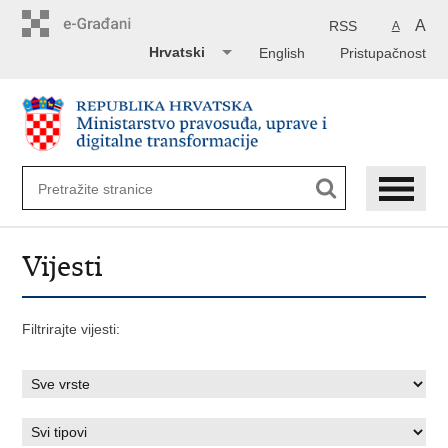
Preskoči
na
A
RSS
A
glavni
Hrvatski
English
Pristupačnost
sadržaj
Vijesti
Filtrirajte vijesti: