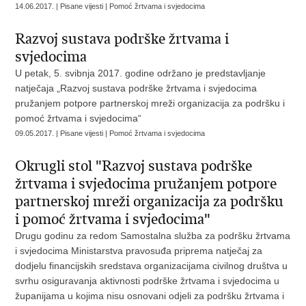
14.06.2017. | Pisane vijesti | Pomoć žrtvama i svjedocima
Razvoj sustava podrške žrtvama i
svjedocima
U petak, 5. svibnja 2017. godine održano je predstavljanje
natječaja „Razvoj sustava podrške žrtvama i svjedocima
pružanjem potpore partnerskoj mreži organizacija za podršku i
pomoć žrtvama i svjedocima“
09.05.2017. | Pisane vijesti | Pomoć žrtvama i svjedocima
Okrugli stol "Razvoj sustava podrške
žrtvama i svjedocima pružanjem potpore
partnerskoj mreži organizacija za podršku
i pomoć žrtvama i svjedocima"
Drugu godinu za redom Samostalna služba za podršku žrtvama
i svjedocima Ministarstva pravosuđa priprema natječaj za
dodjelu financijskih sredstava organizacijama civilnog društva u
svrhu osiguravanja aktivnosti podrške žrtvama i svjedocima u
županijama u kojima nisu osnovani odjeli za podršku žrtvama i