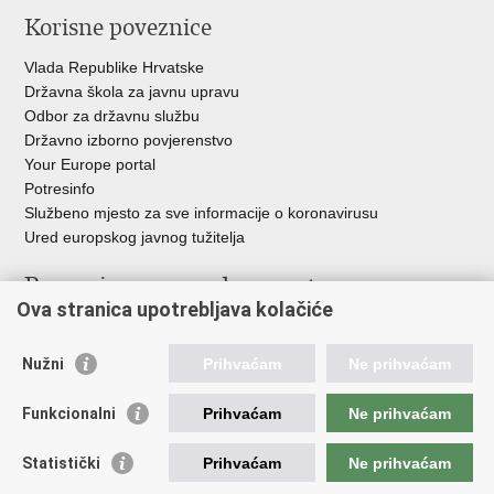
Korisne poveznice
Vlada Republike Hrvatske
Državna škola za javnu upravu
Odbor za državnu službu
Državno izborno povjerenstvo
Your Europe portal
Potresinfo
Službeno mjesto za sve informacije o koronavirusu
Ured europskog javnog tužitelja
Poveznice pravosudnog sustava
Ova stranica upotrebljava kolačiće
Portal sudova
Državno odvjetništvo
Nužni
Prihvaćam
Ne prihvaćam
Ured za suzbijanje korupcije i organiziranog kriminaliteta
Državno sudbeno vijeće
Funkcionalni
Prihvaćam
Ne prihvaćam
Državnoodvjetničko vijeće
Pravosudna akademija
Statistički
Prihvaćam
Ne prihvaćam
Hrvatska odvjetnička komora