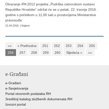
Otvaranje IPA 2012 projekta „Podrška zatvorskom sustavu
Republike Hrvatske” održat će se u petak, 22. travnja 2016.
godine s početkom u 11,00 sati u prostorijama Ministarstva
pravosuđa.
21.04.2016. | Najave
««
« Prethodna
251
252
253
254
255
256
257
258
259
260
Sljedeća »
»»
e-Građani
e-Građani
e-Savjetovanja
Portal otvorenih podataka RH
Središnji katalog službenih dokumenata RH
Izvozni portal