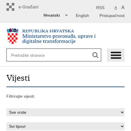
Preskoči
na
A
RSS
A
glavni
Hrvatski
English
Pristupačnost
sadržaj
Vijesti
Filtrirajte vijesti: