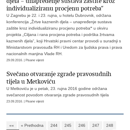
djela – unapređenje sustava zaštite kroz
individualiziranu procjenu potreba“
U Zagrebu je 22. i 23. rujna, u hotelu Dubrovnik, održana
konferencija „Žrtve kaznenih djela – unapređenje sustava
zaštite kroz individualiziranu procjenu potreba
“
u okviru
projekta „Ciljana i rana procjena potreba i podrška žrtvama
kaznenih djela“, koji Hrvatski pravni centar provodi u suradnji s
Ministarstvom pravosuđa RH i Uredom za ljudska prava i prava
nacionalnih manjina Vlade RH.
29.09.2016. | Pisane vijesti
Svečano otvaranje zgrade pravosudnih
tijela u Metkoviću
U Metkoviću je u petak, 23. rujna 2016 godine održana
svečanost povodom otvaranja zgrade pravosudnih tijela
23.09.2016. | Pisane vijesti
««
« Prethodna
244
245
246
247
248