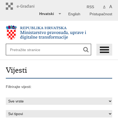
Preskoči
na
A
RSS
A
glavni
Hrvatski
English
Pristupačnost
sadržaj
Vijesti
Filtrirajte vijesti: