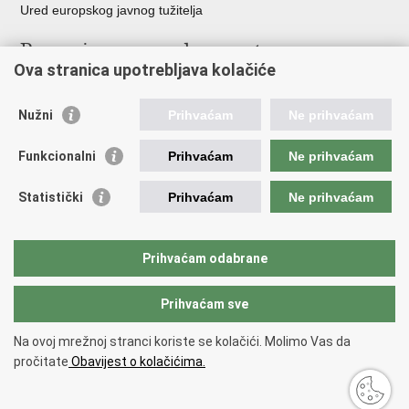
Ured europskog javnog tužitelja
Poveznice pravosudnog sustava
Ova stranica upotrebljava kolačiće
Portal sudova
Državno odvjetništvo
Nužni
Prihvaćam
Ne prihvaćam
Ured za suzbijanje korupcije i organiziranog kriminaliteta
Državno sudbeno vijeće
Funkcionalni
Prihvaćam
Ne prihvaćam
Državnoodvjetničko vijeće
Pravosudna akademija
Statistički
Prihvaćam
Ne prihvaćam
Hrvatska odvjetnička komora
Hrvatska javnobilježnička komora
Europski pravosudni portal
Prihvaćam odabrane
Prihvaćam sve
Povratak na vrh
Copyright © 2026 Ministarstvo pravosuđa, uprave i digitalne
Na ovoj mrežnoj stranci koriste se kolačići. Molimo Vas da
transformacije Republike Hrvatske.
Uvjeti korištenja
.
Izjava o
pročitate
Obavijest o kolačićima.
pristupačnosti
.