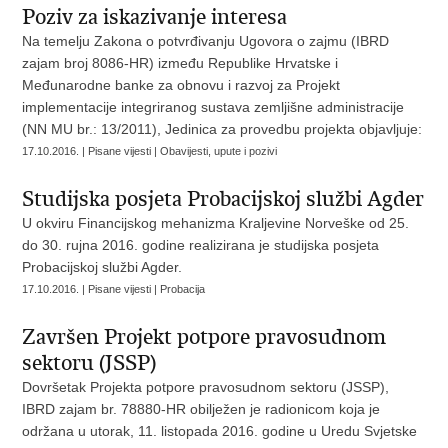
Poziv za iskazivanje interesa
Na temelju Zakona o potvrđivanju Ugovora o zajmu (IBRD
zajam broj 8086-HR) između Republike Hrvatske i
Međunarodne banke za obnovu i razvoj za Projekt
implementacije integriranog sustava zemljišne administracije
(NN MU br.: 13/2011), Jedinica za provedbu projekta objavljuje:
17.10.2016. | Pisane vijesti | Obavijesti, upute i pozivi
Studijska posjeta Probacijskoj službi Agder
U okviru Financijskog mehanizma Kraljevine Norveške od 25.
do 30. rujna 2016. godine realizirana je studijska posjeta
Probacijskoj službi Agder.
17.10.2016. | Pisane vijesti | Probacija
Završen Projekt potpore pravosudnom
sektoru (JSSP)
Dovršetak Projekta potpore pravosudnom sektoru (JSSP),
IBRD zajam br. 78880-HR obilježen je radionicom koja je
održana u utorak, 11. listopada 2016. godine u Uredu Svjetske