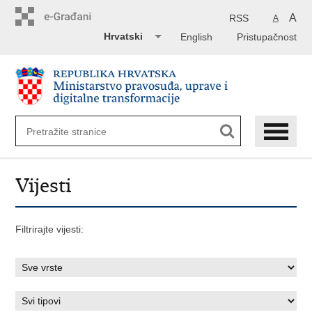
Preskoči
na
A
RSS
A
glavni
Hrvatski
English
Pristupačnost
sadržaj
Vijesti
Filtrirajte vijesti: