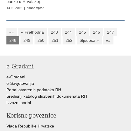
banke u Hrvatskoj.
14.10.2016. | Pisane vijesti
««
« Prethodna
243
244
245
246
247
248
249
250
251
252
Sljedeća »
»»
e-Građani
e-Građani
e-Savjetovanja
Portal otvorenih podataka RH
Središnji katalog službenih dokumenata RH
Izvozni portal
Korisne poveznice
Vlada Republike Hrvatske