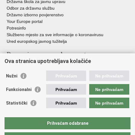
Državna škola za javnu upravu
Odbor za državnu službu
Državno izborno povjerenstvo
Your Europe portal
Potresinfo
Službeno mjesto za sve informacije o koronavirusu
Ured europskog javnog tužitelja
Poveznice pravosudnog sustava
Ova stranica upotrebljava kolačiće
Portal sudova
Državno odvjetništvo
Nužni
Prihvaćam
Ne prihvaćam
Ured za suzbijanje korupcije i organiziranog kriminaliteta
Državno sudbeno vijeće
Funkcionalni
Prihvaćam
Ne prihvaćam
Državnoodvjetničko vijeće
Pravosudna akademija
Statistički
Prihvaćam
Ne prihvaćam
Hrvatska odvjetnička komora
Hrvatska javnobilježnička komora
Europski pravosudni portal
Prihvaćam odabrane