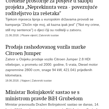
Uređene prostorije za posjete u sklopu
projekta „Neprekinuta veza - povezujuće
roditeljstvo iza rešetaka“
Tijekom mjeseca lipnja u europskim državama provodi se
kampanja "Zločin nije moj, ali kazna ipak jest" ("Not my crime,
still my sentence") o djeci čiji su roditelji u zatvoru.
21.06.2018. | Pisane vijesti | Zatvorski sustav
Prodaja rashodovanog vozila marke
Citroen Jumper
Zatvor u Osijeku prodaje vozilo Citroen Jumper 2.8 HDI
višebojan, u prometu od 2000. godine, 5 vrata, Diesel motor
zapremnine 2800 ccm, snage 94 kW, 421.041 prijeđenih
kilometara.
18.06.2018. | Najave | Zatvorski sustav
Ministar Bošnjaković sastao se s
ministrom pravde BiH Grubešom
Ministar pravosuđa Dražen Bošnjaković sastao se danas, 14.