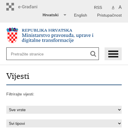
Preskoči
na
A
RSS
A
glavni
Hrvatski
English
Pristupačnost
sadržaj
Vijesti
Filtrirajte vijesti: