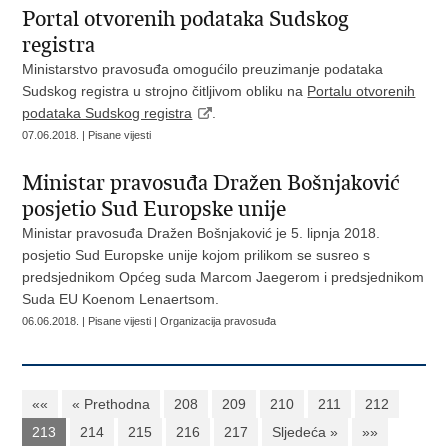
Portal otvorenih podataka Sudskog
registra
Ministarstvo pravosuđa omogućilo preuzimanje podataka
Sudskog registra u strojno čitljivom obliku na
Portalu otvorenih
podataka Sudskog registra
.
07.06.2018. | Pisane vijesti
Ministar pravosuđa Dražen Bošnjaković
posjetio Sud Europske unije
Ministar pravosuđa Dražen Bošnjaković je 5. lipnja 2018.
posjetio Sud Europske unije kojom prilikom se susreo s
predsjednikom Općeg suda Marcom Jaegerom i predsjednikom
Suda EU Koenom Lenaertsom.
06.06.2018. | Pisane vijesti | Organizacija pravosuđa
««
« Prethodna
208
209
210
211
212
213
214
215
216
217
Sljedeća »
»»