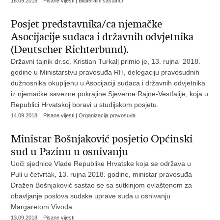
18.09.2018. | Pisane vijesti | Bilateralni sastanci
Posjet predstavnika/ca njemačke
Asocijacije sudaca i državnih odvjetnika
(Deutscher Richterbund).
Državni tajnik dr.sc. Kristian Turkalj primio je, 13. rujna 2018.
godine u Ministarstvu pravosuđa RH, delegaciju pravosudnih
dužnosnika okupljenu u Asocijaciji sudaca i državnih odvjetnika
iz njemačke savezne pokrajine Sjeverne Rajne-Vestfalije, koja u
Republici Hrvatskoj boravi u studijskom posjetu.
14.09.2018. | Pisane vijesti | Organizacija pravosuđa
Ministar Bošnjaković posjetio Općinski
sud u Pazinu u osnivanju
Uoči sjednice Vlade Republike Hrvatske koja se održava u
Puli u četvrtak, 13. rujna 2018. godine, ministar pravosuđa
Dražen Bošnjaković sastao se sa sutkinjom ovlaštenom za
obavljanje poslova sudske uprave suda u osnivanju
Margaretom Vivoda.
13.09.2018. | Pisane vijesti