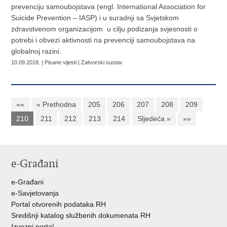
prevenciju samoubojstava (engl. International Association for
Suicide Prevention – IASP) i u suradnji sa Svjetskom
zdravstvenom organizacijom u cilju podizanja svjesnosti o
potrebi i obvezi aktivnosti na prevenciji samoubojstava na
globalnoj razini.
10.09.2018. | Pisane vijesti | Zatvorski sustav
««
« Prethodna
205
206
207
208
209
210
211
212
213
214
Sljedeća »
»»
e-Građani
e-Građani
e-Savjetovanja
Portal otvorenih podataka RH
Središnji katalog službenih dokumenata RH
Izvozni portal