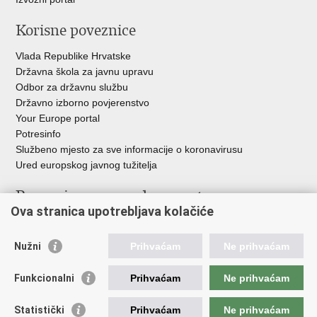
Korisne poveznice
Vlada Republike Hrvatske
Državna škola za javnu upravu
Odbor za državnu službu
Državno izborno povjerenstvo
Your Europe portal
Potresinfo
Službeno mjesto za sve informacije o koronavirusu
Ured europskog javnog tužitelja
Poveznice pravosudnog sustava
Ova stranica upotrebljava kolačiće
Portal sudova
Državno odvjetništvo
Nužni
Prihvaćam
Ne prihvaćam
Ured za suzbijanje korupcije i organiziranog kriminaliteta
Državno sudbeno vijeće
Funkcionalni
Prihvaćam
Ne prihvaćam
Državnoodvjetničko vijeće
Pravosudna akademija
Statistički
Prihvaćam
Ne prihvaćam
Hrvatska odvjetnička komora