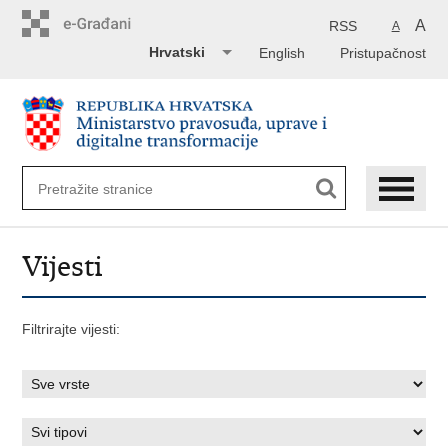
Preskoči
na
A
RSS
A
glavni
Hrvatski
English
Pristupačnost
sadržaj
Vijesti
Filtrirajte vijesti: