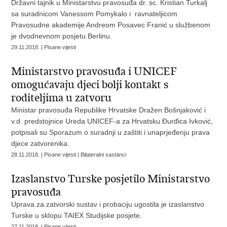
Državni tajnik u Ministarstvu pravosuđa dr. sc. Kristian Turkalj
sa suradnicom Vanessom Pomykalo i ravnateljicom
Pravosudne akademije Andreom Posavec Franić u službenom
je dvodnevnom posjetu Berlinu.
29.11.2018. | Pisane vijesti
Ministarstvo pravosuđa i UNICEF
omogućavaju djeci bolji kontakt s
roditeljima u zatvoru
Ministar pravosuđa Republike Hrvatske Dražen Bošnjaković i
v.d. predstojnice Ureda UNICEF-a za Hrvatsku Đurđica Ivković,
potpisali su Sporazum o suradnji u zaštiti i unaprjeđenju prava
djece zatvorenika.
28.11.2018. | Pisane vijesti | Bilateralni sastanci
Izaslanstvo Turske posjetilo Ministarstvo
pravosuđa
Uprava za zatvorski sustav i probaciju ugostila je izaslanstvo
Turske u sklopu TAIEX Studijske posjete.
27.11.2018. | Pisane vijesti