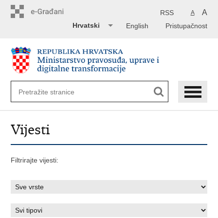
Preskoči
na
A
RSS
A
glavni
Hrvatski
English
Pristupačnost
sadržaj
Vijesti
Filtrirajte vijesti: