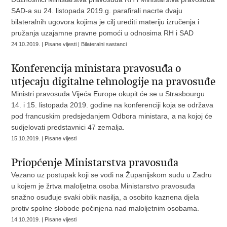
SAD-a su 24. listopada 2019.g. parafirali nacrte dvaju
bilateralnih ugovora kojima je cilj urediti materiju izručenja i
pružanja uzajamne pravne pomoći u odnosima RH i SAD
24.10.2019. | Pisane vijesti | Bilateralni sastanci
Konferencija ministara pravosuđa o
utjecaju digitalne tehnologije na pravosuđe
Ministri pravosuđa Vijeća Europe okupit će se u Strasbourgu
14. i 15. listopada 2019. godine na konferenciji koja se održava
pod francuskim predsjedanjem Odbora ministara, a na kojoj će
sudjelovati predstavnici 47 zemalja.
15.10.2019. | Pisane vijesti
Priopćenje Ministarstva pravosuđa
Vezano uz postupak koji se vodi na Županijskom sudu u Zadru
u kojem je žrtva maloljetna osoba Ministarstvo pravosuđa
snažno osuđuje svaki oblik nasilja, a osobito kaznena djela
protiv spolne slobode počinjena nad maloljetnim osobama.
14.10.2019. | Pisane vijesti